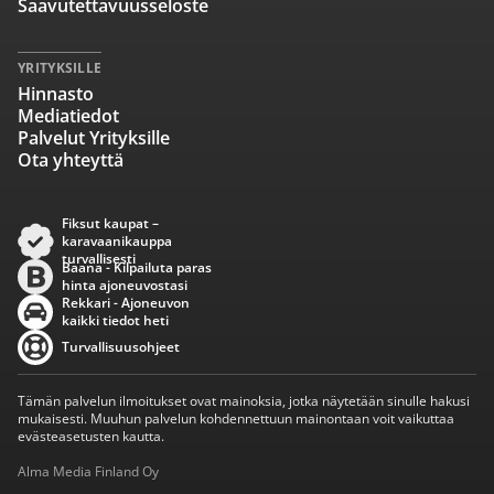
Saavutettavuusseloste
YRITYKSILLE
Hinnasto
Mediatiedot
Palvelut Yrityksille
Ota yhteyttä
Fiksut kaupat –
karavaanikauppa
turvallisesti
Baana - Kilpailuta paras
hinta ajoneuvostasi
Rekkari - Ajoneuvon
kaikki tiedot heti
Turvallisuusohjeet
Tämän palvelun ilmoitukset ovat mainoksia, jotka näytetään sinulle hakusi
mukaisesti. Muuhun palvelun kohdennettuun mainontaan voit vaikuttaa
evästeasetusten kautta.
Alma Media Finland Oy