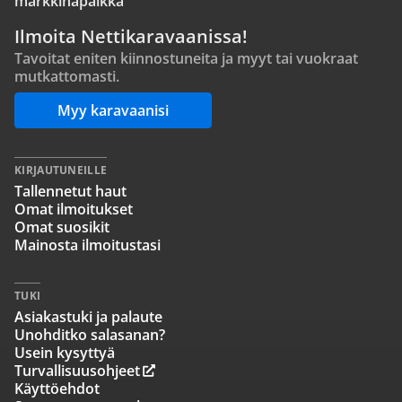
markkinapaikka
Ilmoita Nettikaravaanissa!
Tavoitat eniten kiinnostuneita ja myyt tai vuokraat
mutkattomasti.
Myy karavaanisi
KIRJAUTUNEILLE
Tallennetut haut
Omat ilmoitukset
Omat suosikit
Mainosta ilmoitustasi
TUKI
Asiakastuki ja palaute
Unohditko salasanan?
Usein kysyttyä
Turvallisuusohjeet
Käyttöehdot