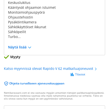
Keskuslukitus
Kääntyvät ohjaamon istuimet
Monitoimiohjauspyörä
Ohjaustehostin
Pysäköintikamera
Sähkökäyttöiset ikkunat
Sähköpeilit
Turbo...
Näytä lisää
Myyty
Katso myynnissä olevat Rapido V 62 matkailuajoneuvot
Tilastot
Ohjeita turvalliseen ajoneuvokauppaan
Nettikaravaani.com ei ota vastuuta myyjän antamien tietojen paikkansapitävyydestä.
Ilmoitetuissa tiedoissa saattaa olla myös tahattomia puutteita tai virheitä. Tieto on
siis sitova vasta kun myyjä on sen pyynnöstäsi vahvistanut.