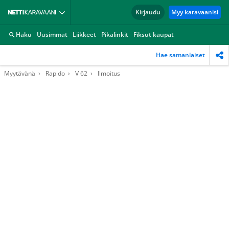
Kirjaudu
Myy karavaanisi
Haku
Uusimmat
Liikkeet
Pikalinkit
Fiksut kaupat
Hae samanlaiset
Myytävänä
Rapido
V 62
Ilmoitus