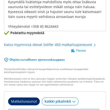
Kysymällä lisätietoja mahdollista myös ottaa lisäkuvia
vaunusta tai esittelyvideon mikäli ostaja näin haluaa.
Kyseessä oikeasti siisti ja hajuton vaunu tule katsomaan!
Vain suora myynti vaihdossa ainoastaan euroja
Yhteydenotot +358 45 8624443
Poistettu myynnistä
Katso myynnissä olevat Solifer 450 matkailuajoneuvot
Tilastot
Ohjeita turvalliseen ajoneuvokauppaan
Yksityishenkilöiden välisessä kaupankäynnissä sovelletaan kauppalakia
kuluttajansuojalain sijaan.
Nettikaravaani.com ei ota vastuuta myyjän antamien tietojen paikkansapitävyydestä.
Ilmoitetuissa tiedoissa saattaa olla myös tahattomia puutteita tai virheitä. Tieto on
siis sitova vasta kun myyjä on sen pyynnöstäsi vahvistanut.
Matkailuvaunut