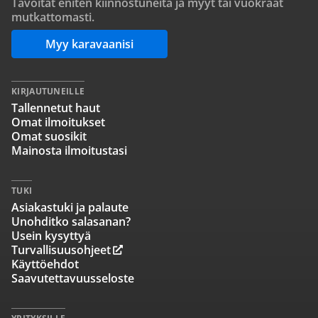
Tavoitat eniten kiinnostuneita ja myyt tai vuokraat
mutkattomasti.
Myy karavaanisi
KIRJAUTUNEILLE
Tallennetut haut
Omat ilmoitukset
Omat suosikit
Mainosta ilmoitustasi
TUKI
Asiakastuki ja palaute
Unohditko salasanan?
Usein kysyttyä
Turvallisuusohjeet
Käyttöehdot
Saavutettavuusseloste