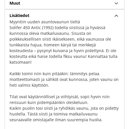
Muut
Lisätiedot
Myyntiin uuden asuntovaunun tieltä
Solifer 450 Antic (1992) todella siistissä ja hyvässä
kunnossa oleva matkailuvaunu. Sisusta on
poikkeuksellisen siisti ikäisekseen, eikä vaunussa ole
tunkkaista hajua, homeen käryä tai merkkejä
kosteudesta – pysynyt kuivana ja hyvin pidettynä. Ei ole
kosteutta eikä haise todella fiksu vaunu! Kannattaa tulla
katsomaan!
Kaikki toimii niin kuin pitääkin: lämmitys pelaa
moitteettomasti ja sähköt ovat kunnossa, joten vaunu on
heti valmis käyttöön.
Tilat ovat käytännölliset ja viihtyisät, sopii hyvin niin
reissuun kuin pidempäänkin oleskeluun.
Kaikin puolin tosi siisti ja ryhdikäs vaunu, jota on pidetty
huolella. Tästä siisti ja toimiva matkailuvaunu
seuraavalle omistajalle ilman suurempia huolia.