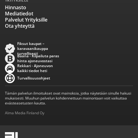
YRITYKSILLE
Hinnasto
Mediatiedot
Palvelut Yrityksille
Ota yhteyttä
Fiksut kaupat –
karavaanikauppa
turvallisesti
Baana - Kilpailuta paras
hinta ajoneuvostasi
Rekkari - Ajoneuvon
kaikki tiedot heti
Turvallisuusohjeet
Tämän palvelun ilmoitukset ovat mainoksia, jotka näytetään sinulle hakusi
mukaisesti. Muuhun palvelun kohdennettuun mainontaan voit vaikuttaa
evästeasetusten kautta.
Alma Media Finland Oy