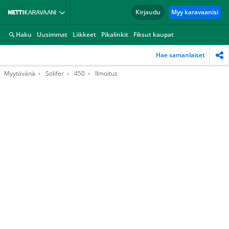
Kirjaudu
Myy karavaanisi
Haku
Uusimmat
Liikkeet
Pikalinkit
Fiksut kaupat
Hae samanlaiset
Myytävänä
Solifer
450
Ilmoitus