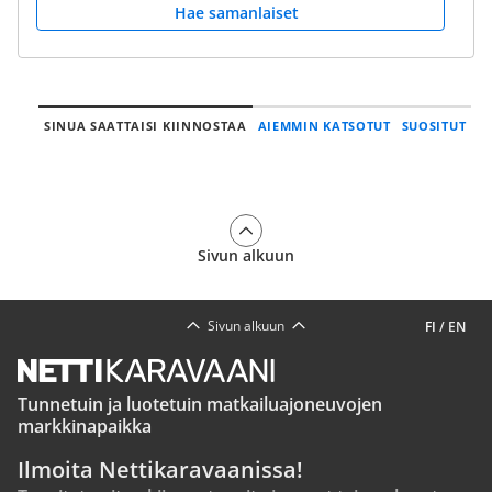
Hae samanlaiset
SINUA SAATTAISI KIINNOSTAA
AIEMMIN KATSOTUT
SUOSITUT
Sivun alkuun
Sivun alkuun
FI
/
EN
Tunnetuin ja luotetuin matkailuajoneuvojen
markkinapaikka
Ilmoita Nettikaravaanissa!