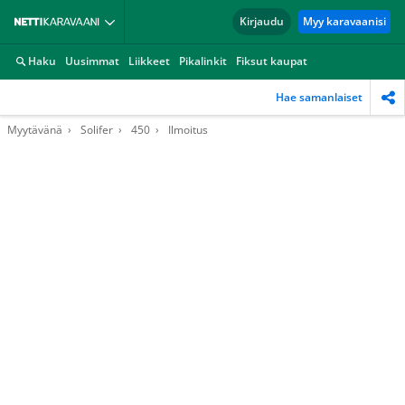
Kirjaudu
Myy karavaanisi
Haku
Uusimmat
Liikkeet
Pikalinkit
Fiksut kaupat
Hae samanlaiset
Myytävänä
Solifer
450
Ilmoitus