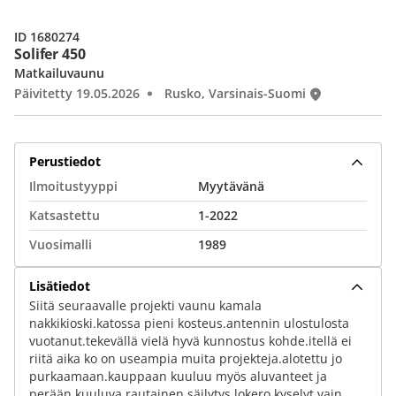
ID 1680274
Solifer 450
Matkailuvaunu
Päivitetty 19.05.2026
Rusko, Varsinais-Suomi
Perustiedot
Ilmoitustyyppi
Myytävänä
Katsastettu
1-2022
Vuosimalli
1989
Lisätiedot
Siitä seuraavalle projekti vaunu kamala
nakkikioski.katossa pieni kosteus.antennin ulostulosta
vuotanut.tekevällä vielä hyvä kunnostus kohde.itellä ei
riitä aika ko on useampia muita projekteja.alotettu jo
purkaamaan.kauppaan kuuluu myös aluvanteet ja
perään kuuluva rautainen säilytys lokero.kyselyt vain