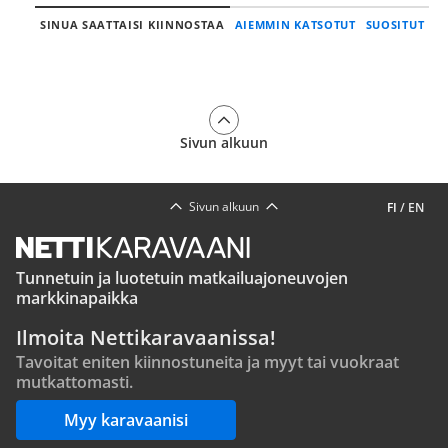
SINUA SAATTAISI KIINNOSTAA
AIEMMIN KATSOTUT
SUOSITUT
Sivun alkuun
Sivun alkuun
FI
/
EN
Tunnetuin ja luotetuin matkailuajoneuvojen
markkinapaikka
Ilmoita Nettikaravaanissa!
Tavoitat eniten kiinnostuneita ja myyt tai vuokraat
mutkattomasti.
Myy karavaanisi