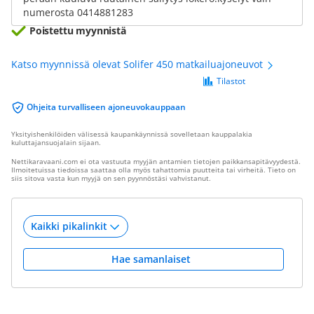
numerosta 0414881283
Poistettu myynnistä
Katso myynnissä olevat Solifer 450 matkailuajoneuvot
Tilastot
Ohjeita turvalliseen ajoneuvokauppaan
Yksityishenkilöiden välisessä kaupankäynnissä sovelletaan kauppalakia
kuluttajansuojalain sijaan.
Nettikaravaani.com ei ota vastuuta myyjän antamien tietojen paikkansapitävyydestä.
Ilmoitetuissa tiedoissa saattaa olla myös tahattomia puutteita tai virheitä. Tieto on
siis sitova vasta kun myyjä on sen pyynnöstäsi vahvistanut.
Hae samanlaiset