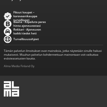
Fiksut kaupat –
karavaanikauppa
turvallisesti
Baana - Kilpailuta paras
hinta ajoneuvostasi
Rekkari - Ajoneuvon
kaikki tiedot heti
Turvallisuusohjeet
Tämän palvelun ilmoitukset ovat mainoksia, jotka näytetään sinulle hakusi
mukaisesti. Muuhun palvelun kohdennettuun mainontaan voit vaikuttaa
evästeasetusten kautta.
Alma Media Finland Oy