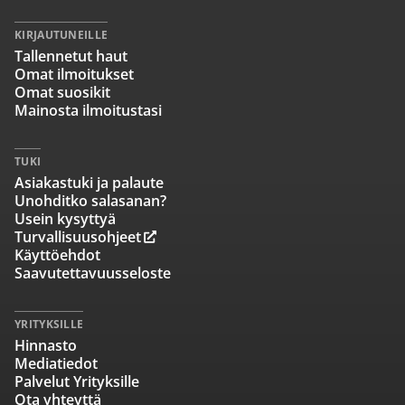
KIRJAUTUNEILLE
Tallennetut haut
Omat ilmoitukset
Omat suosikit
Mainosta ilmoitustasi
TUKI
Asiakastuki ja palaute
Unohditko salasanan?
Usein kysyttyä
Turvallisuusohjeet
Käyttöehdot
Saavutettavuusseloste
YRITYKSILLE
Hinnasto
Mediatiedot
Palvelut Yrityksille
Ota yhteyttä