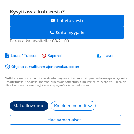
Kysyttävää kohteesta?
Lähetä viesti
Soita myyjälle
Paras aika tavoitella: 08-21.00
Lataa / Tulosta
Raportoi
Tilastot
Ohjeita turvalliseen ajoneuvokauppaan
Nettikaravaani.com ei ota vastuuta myyjän antamien tietojen paikkansapitävyydestä.
Ilmoitetuissa tiedoissa saattaa olla myös tahattomia puutteita tai virheitä. Tieto on
siis sitova vasta kun myyjä on sen pyynnöstäsi vahvistanut.
Matkailuvaunut
Hae samanlaiset