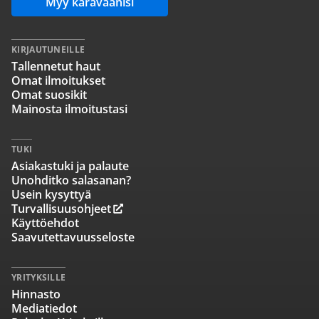
Myy karavaanisi
KIRJAUTUNEILLE
Tallennetut haut
Omat ilmoitukset
Omat suosikit
Mainosta ilmoitustasi
TUKI
Asiakastuki ja palaute
Unohditko salasanan?
Usein kysyttyä
Turvallisuusohjeet
Käyttöehdot
Saavutettavuusseloste
YRITYKSILLE
Hinnasto
Mediatiedot