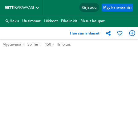
Kirjaudu
Myy karavaanisi
Haku
Uusimmat
Liikkeet
Pikalinkit
Fiksut kaupat
Hae samanlaiset
Myytävänä
Solifer
450
Ilmoitus