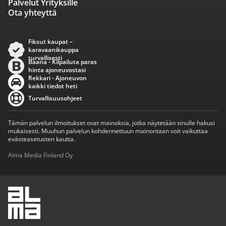
Palvelut Yrityksille
Ota yhteyttä
Fiksut kaupat –
karavaanikauppa
turvallisesti
Baana - Kilpailuta paras
hinta ajoneuvostasi
Rekkari - Ajoneuvon
kaikki tiedot heti
Turvallisuusohjeet
Tämän palvelun ilmoitukset ovat mainoksia, jotka näytetään sinulle hakusi
mukaisesti. Muuhun palvelun kohdennettuun mainontaan voit vaikuttaa
evästeasetusten kautta.
Alma Media Finland Oy