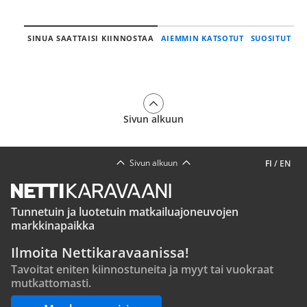
SINUA SAATTAISI KIINNOSTAA
AIEMMIN KATSOTUT
SUOSITUT
Sivun alkuun
Sivun alkuun
FI
/
EN
Tunnetuin ja luotetuin matkailuajoneuvojen
markkinapaikka
Ilmoita Nettikaravaanissa!
Tavoitat eniten kiinnostuneita ja myyt tai vuokraat
mutkattomasti.