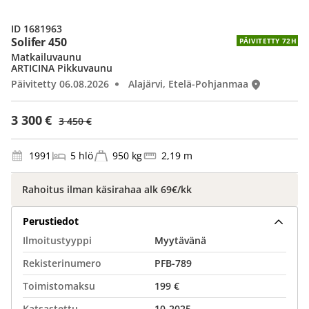
ID 1681963
Solifer 450
PÄIVITETTY 72H
Matkailuvaunu
ARTICINA Pikkuvaunu
Päivitetty 06.08.2026
Alajärvi, Etelä-Pohjanmaa
3 300 €
3 450 €
1991
5 hlö
950 kg
2,19 m
Rahoitus ilman käsirahaa alk 69€/kk
Perustiedot
Ilmoitustyyppi
Myytävänä
Rekisterinumero
PFB-789
Toimistomaksu
199 €
Katsastettu
10-2025