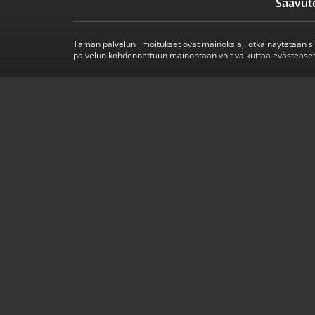
Saavut
Tämän palvelun ilmoitukset ovat mainoksia, jotka näytetään s
palvelun kohdennettuun mainontaan voit vaikuttaa evästeaset