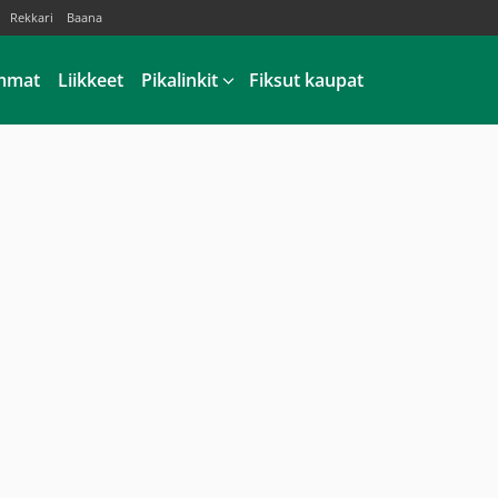
Rekkari
Baana
mmat
Liikkeet
Pikalinkit
Fiksut kaupat