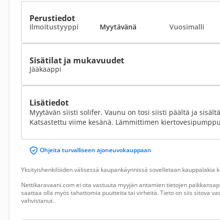
Perustiedot
Ilmoitustyyppi
Myytävänä
Vuosimalli
Sisätilat ja mukavuudet
Jääkaappi
Lisätiedot
Myytävän siisti solifer. Vaunu on tosi siisti päältä ja sisält
Katsastettu viime kesänä. Lämmittimen kiertovesipumppu
Ohjeita turvalliseen ajoneuvokauppaan
Yksityishenkilöiden välisessä kaupankäynnissä sovelletaan kauppalakia ku
Nettikaravaani.com ei ota vastuuta myyjän antamien tietojen paikkansapi
saattaa olla myös tahattomia puutteita tai virheitä. Tieto on siis sitova 
vahvistanut.