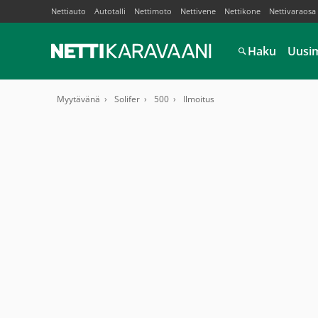
Nettiauto
Autotalli
Nettimoto
Nettivene
Nettikone
Nettivaraosa
Haku
Uusi
Myytävänä
Solifer
500
Ilmoitus