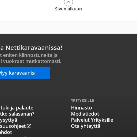
Sivun alkuun
ta Nettikaravaanissa!
t eniten kiinnostuneita ja
i vuokraat mutkattomasti.
Myy karavaanisi
YRITYKSILLE
tuki ja palaute
Hinnasto
tko salasanan?
Mediatiedot
ysyttyä
Palvelut Yrityksille
isuusohjeet
Ota yhteyttä
ehdot