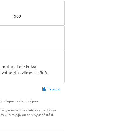
1989
ä mutta ei ole kuiva.
 vaihdettu viime kesänä.
Tilastot
luttajansuojalain sijaan.
tävyydestä. Ilmoitetuissa tiedoissa
vasta kun myyjä on sen pyynnöstäsi