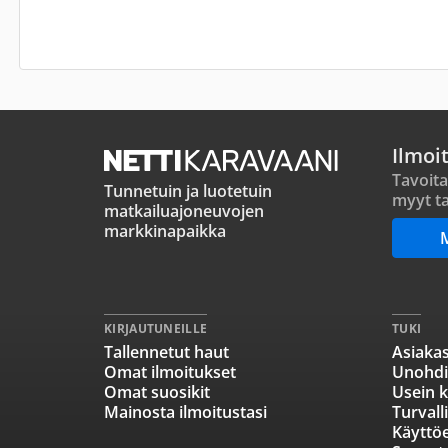
Ilmoi
Tavoita
Tunnetuin ja luotetuin
myyt ta
matkailuajoneuvojen
markkinapaikka
KIRJAUTUNEILLE
TUKI
Tallennetut haut
Asiakas
Omat ilmoitukset
Unohdi
Omat suosikit
Usein k
Mainosta ilmoitustasi
Turvall
Käyttö