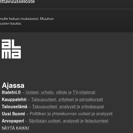
ettavuusseloste
inulle hakusi mukaisesti. Muuhun
usten kautta.