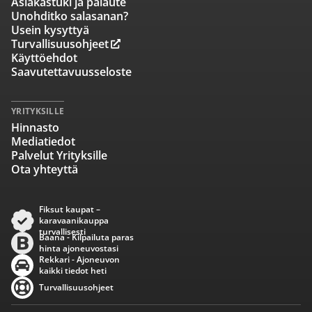
Asiakastuki ja palaute
Unohditko salasanan?
Usein kysyttyä
Turvallisuusohjeet
Käyttöehdot
Saavutettavuusseloste
YRITYKSILLE
Hinnasto
Mediatiedot
Palvelut Yrityksille
Ota yhteyttä
Fiksut kaupat –
karavaanikauppa
turvallisesti
Baana - Kilpailuta paras
hinta ajoneuvostasi
Rekkari - Ajoneuvon
kaikki tiedot heti
Turvallisuusohjeet