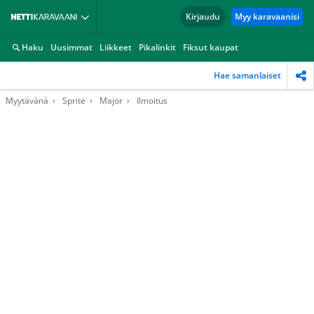
Kirjaudu
Myy karavaanisi
Haku
Uusimmat
Liikkeet
Pikalinkit
Fiksut kaupat
Hae samanlaiset
Myytävänä
Sprite
Major
Ilmoitus