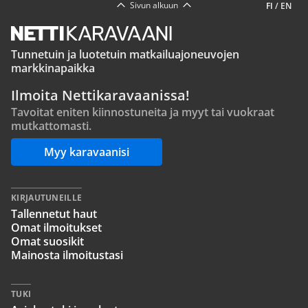
Sivun alkuun
FI
/
EN
Tunnetuin ja luotetuin matkailuajoneuvojen
markkinapaikka
Ilmoita Nettikaravaanissa!
Tavoitat eniten kiinnostuneita ja myyt tai vuokraat
mutkattomasti.
Myy karavaanisi
KIRJAUTUNEILLE
Tallennetut haut
Omat ilmoitukset
Omat suosikit
Mainosta ilmoitustasi
TUKI