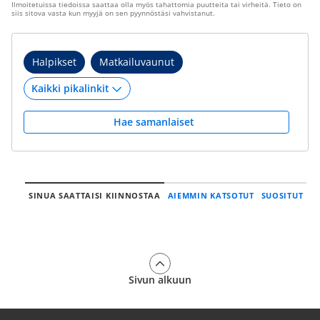
Ilmoitetuissa tiedoissa saattaa olla myös tahattomia puutteita tai virheitä. Tieto on
siis sitova vasta kun myyjä on sen pyynnöstäsi vahvistanut.
Halpikset
Matkailuvaunut
Hae samanlaiset
SINUA SAATTAISI KIINNOSTAA
AIEMMIN KATSOTUT
SUOSITUT
Sivun alkuun