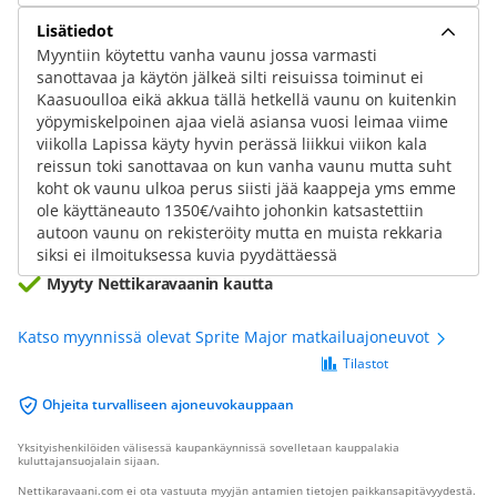
Lisätiedot
Myyntiin köytettu vanha vaunu jossa varmasti
sanottavaa ja käytön jälkeä silti reisuissa toiminut ei
Kaasuoulloa eikä akkua tällä hetkellä vaunu on kuitenkin
yöpymiskelpoinen ajaa vielä asiansa vuosi leimaa viime
viikolla Lapissa käyty hyvin perässä liikkui viikon kala
reissun toki sanottavaa on kun vanha vaunu mutta suht
koht ok vaunu ulkoa perus siisti jää kaappeja yms emme
ole käyttäneauto 1350€/vaihto johonkin katsastettiin
autoon vaunu on rekisteröity mutta en muista rekkaria
siksi ei ilmoituksessa kuvia pyydättäessä
Myyty Nettikaravaanin kautta
Katso myynnissä olevat Sprite Major matkailuajoneuvot
Tilastot
Ohjeita turvalliseen ajoneuvokauppaan
Yksityishenkilöiden välisessä kaupankäynnissä sovelletaan kauppalakia
kuluttajansuojalain sijaan.
Nettikaravaani.com ei ota vastuuta myyjän antamien tietojen paikkansapitävyydestä.