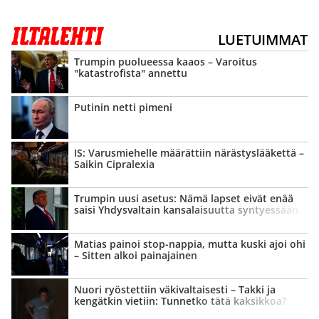
LUETUIMMAT
Trumpin puolueessa kaaos – Varoitus
"katastrofista" annettu
Putinin netti pimeni
IS: Varusmiehelle määrättiin närästys­lääkettä –
Saikin Cipralexia
Trumpin uusi asetus: Nämä lapset eivät enää
saisi Yhdysvaltain kansalaisuutta syntyessään
Matias painoi stop-nappia, mutta kuski ajoi ohi
– Sitten alkoi painajainen
Nuori ryöstettiin väki­valtaisesti – Takki ja
kengätkin vietiin: Tunnetko tätä kaksikkoa?