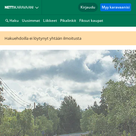
Kirjaudu
Myy karavaanisi
Haku
Uusimmat
Liikkeet
Pikalinkit
Fiksut kaupat
Hakuehdoilla ei löytynyt yhtään ilmoitusta