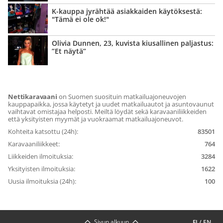
K-kauppa jyrähtää asiakkaiden käytöksestä:
"Tämä ei ole ok!"
Olivia Dunnen, 23, kuvista kiusallinen paljastus:
”Et näytä”
Nettikaravaani
on Suomen suosituin matkailuajoneuvojen
kauppapaikka, jossa käytetyt ja uudet matkailuautot ja asuntovaunut
vaihtavat omistajaa helposti. Meiltä löydät sekä karavaaniliikkeiden
että yksityisten myymät ja vuokraamat matkailuajoneuvot.
Kohteita katsottu (24h):
83501
Karavaaniliikkeet:
764
Liikkeiden ilmoituksia:
3284
Yksityisten ilmoituksia:
1622
Uusia ilmoituksia (24h):
100
Sivun alkuun
FI
/
EN