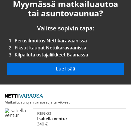
Myymässä matkailuautoa
tai asuntovaunua?
Valitse sopivin tapa:
1.
Perusilmoitus Nettikaravaanissa
2.
Fiksut kaupat Nettikaravaanissa
3.
Kilpailuta ostajaliikkeet Baanassa
Lue lisää
Matkailuvaunujen varaosat ja tarvikkeet
RENKO
Isabella ventur
340 €