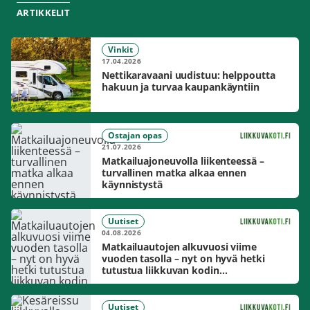
ARTIKKELIT
Vinkit
17.04.2026
Nettikaravaani uudistuu: helppoutta
hakuun ja turvaa kaupankäyntiin
Ostajan opas
21.07.2026
Matkailuajoneuvolla liikenteessä –
turvallinen matka alkaa ennen
käynnistystä
Uutiset
04.08.2026
Matkailuautojen alkuvuosi viime
vuoden tasolla – nyt on hyvä hetki
tutustua liikkuvan kodin
mahdollisuuksiin
Uutiset