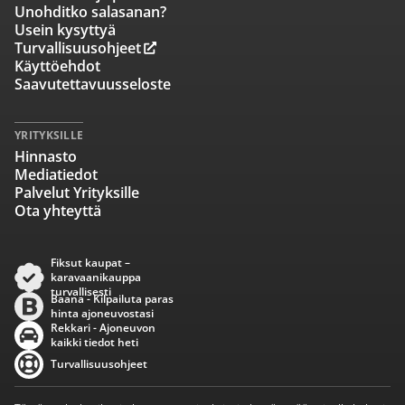
Unohditko salasanan?
Usein kysyttyä
Turvallisuusohjeet
Käyttöehdot
Saavutettavuusseloste
YRITYKSILLE
Hinnasto
Mediatiedot
Palvelut Yrityksille
Ota yhteyttä
Fiksut kaupat –
karavaanikauppa
turvallisesti
Baana - Kilpailuta paras
hinta ajoneuvostasi
Rekkari - Ajoneuvon
kaikki tiedot heti
Turvallisuusohjeet