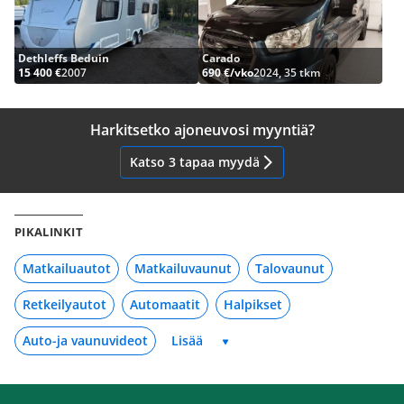
Dethleffs Beduin
Carado
15 400 €
2007
690 €/vko
2024, 35 tkm
Harkitsetko ajoneuvosi myyntiä?
Katso 3 tapaa myydä
PIKALINKIT
Matkailuautot
Matkailuvaunut
Talovaunut
Retkeilyautot
Automaatit
Halpikset
Auto-ja vaunuvideot