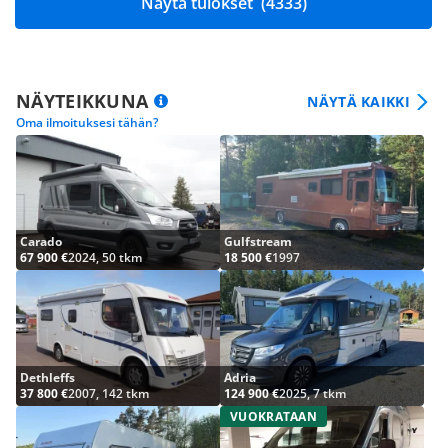
Näytä tulokset
(4333)
NÄYTEIKKUNA
NÄYTÄ KAIKKI
Oma ilmoituksesi tähän?
Carado
Gulfstream
67 900 €
2024, 50 tkm
18 500 €
1997
Dethleffs
Adria
37 800 €
2007, 142 tkm
124 900 €
2025, 7 tkm
VUOKRATAAN