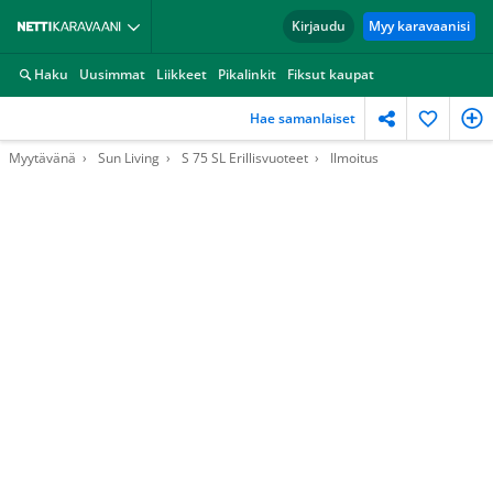
Kirjaudu
Myy karavaanisi
Haku
Uusimmat
Liikkeet
Pikalinkit
Fiksut kaupat
Hae samanlaiset
Myytävänä
Sun Living
S 75 SL Erillisvuoteet
Ilmoitus