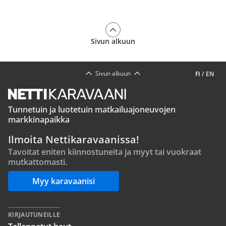
Sivun alkuun
Sivun alkuun
FI
/
EN
Tunnetuin ja luotetuin matkailuajoneuvojen
markkinapaikka
Ilmoita Nettikaravaanissa!
Tavoitat eniten kiinnostuneita ja myyt tai vuokraat
mutkattomasti.
Myy karavaanisi
KIRJAUTUNEILLE