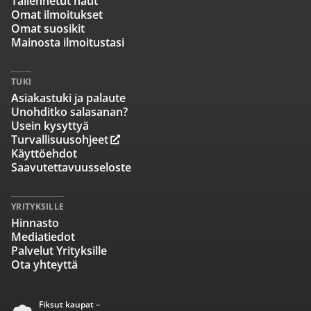
Tallennetut haut
Omat ilmoitukset
Omat suosikit
Mainosta ilmoitustasi
TUKI
Asiakastuki ja palaute
Unohditko salasanan?
Usein kysyttyä
Turvallisuusohjeet
Käyttöehdot
Saavutettavuusseloste
YRITYKSILLE
Hinnasto
Mediatiedot
Palvelut Yrityksille
Ota yhteyttä
Fiksut kaupat –