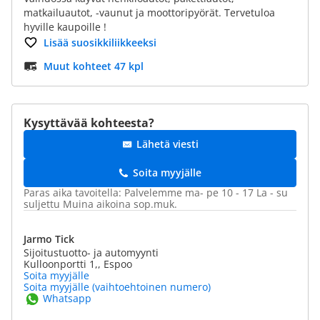
matkailuautot, -vaunut ja moottoripyörät. Tervetuloa
hyville kaupoille !
Lisää suosikkiliikkeeksi
Muut kohteet 47 kpl
Kysyttävää kohteesta?
Lähetä viesti
Soita myyjälle
Paras aika tavoitella: Palvelemme ma- pe 10 - 17 La - su
suljettu Muina aikoina sop.muk.
Jarmo Tick
Sijoitustuotto- ja automyynti
Kulloonportti 1,, Espoo
Soita myyjälle
Soita myyjälle (vaihtoehtoinen numero)
Whatsapp