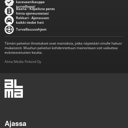
karavaanikauppa
turvallisesti
Baana - Kilpailuta paras
hinta ajoneuvostasi
Rekkari - Ajoneuvon
kaikki tiedot heti
Turvallisuusohjeet
Tämän palvelun ilmoitukset ovat mainoksia, jotka näytetään sinulle hakusi
mukaisesti. Muuhun palvelun kohdennettuun mainontaan voit vaikuttaa
evästeasetusten kautta.
Alma Media Finland Oy