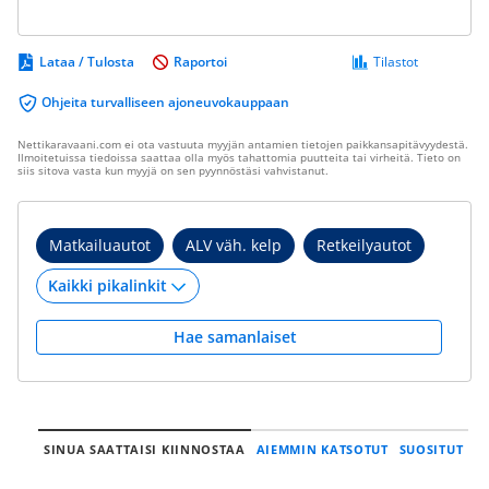
Lataa / Tulosta
Raportoi
Tilastot
Ohjeita turvalliseen ajoneuvokauppaan
Nettikaravaani.com ei ota vastuuta myyjän antamien tietojen paikkansapitävyydestä.
Ilmoitetuissa tiedoissa saattaa olla myös tahattomia puutteita tai virheitä. Tieto on
siis sitova vasta kun myyjä on sen pyynnöstäsi vahvistanut.
Matkailuautot
ALV väh. kelp
Retkeilyautot
Hae samanlaiset
SINUA SAATTAISI KIINNOSTAA
AIEMMIN KATSOTUT
SUOSITUT