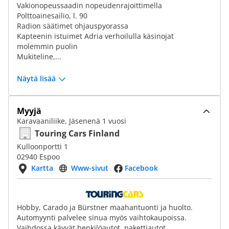
Vakionopeussaadin nopeudenrajoittimella
Polttoainesailio, l. 90
Radion säätimet ohjauspyorassa
Kapteenin istuimet Adria verhoilulla käsinojat
molemmin puolin
Mukiteline,...
Näytä lisää
Myyjä
Karavaaniliike, Jäsenenä 1 vuosi
Touring Cars Finland
Kulloonportti 1
02940 Espoo
Kartta
Www-sivut
Facebook
Hobby, Carado ja Bürstner maahantuonti ja huolto.
Automyynti palvelee sinua myös vaihtokaupoissa.
Vaihdossa käyvät henkilöautot, pakettiautot,