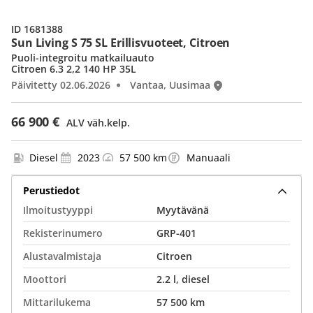
ID 1681388
Sun Living S 75 SL Erillisvuoteet, Citroen
Puoli-integroitu matkailuauto
Citroen 6.3 2,2 140 HP 35L
Päivitetty 02.06.2026
Vantaa, Uusimaa
66 900 €
ALV väh.kelp.
Diesel
2023
57 500 km
Manuaali
Perustiedot
Ilmoitustyyppi
Myytävänä
Rekisterinumero
GRP-401
Alustavalmistaja
Citroen
Moottori
2.2 l, diesel
Mittarilukema
57 500 km