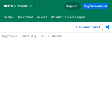
Kirjaudu
Myy karavaanisi
Haku
Uusimmat
Liikkeet
Pikalinkit
Fiksut kaupat
Hae samanlaiset
Myytävänä
Sun Living
S70
Ilmoitus