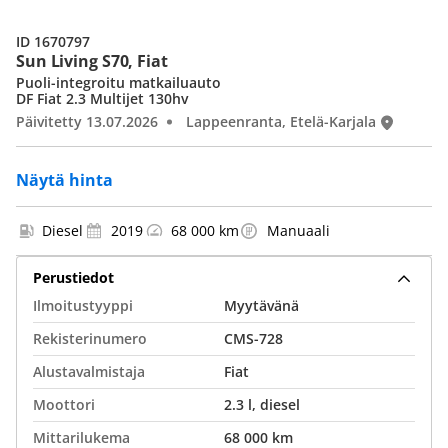
ID 1670797
Sun Living S70, Fiat
Puoli-integroitu matkailuauto
DF Fiat 2.3 Multijet 130hv
Päivitetty 13.07.2026
Lappeenranta, Etelä-Karjala
Näytä hinta
Diesel
2019
68 000 km
Manuaali
Perustiedot
Ilmoitustyyppi
Myytävänä
Rekisterinumero
CMS-728
Alustavalmistaja
Fiat
Moottori
2.3 l, diesel
Mittarilukema
68 000 km