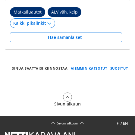
Matkailuautot
ALV väh. kelp
Hae samanlaiset
SINUA SAATTAISI KIINNOSTAA
AIEMMIN KATSOTUT
SUOSITUT
Sivun alkuun
Sivun alkuun
FI
/
EN