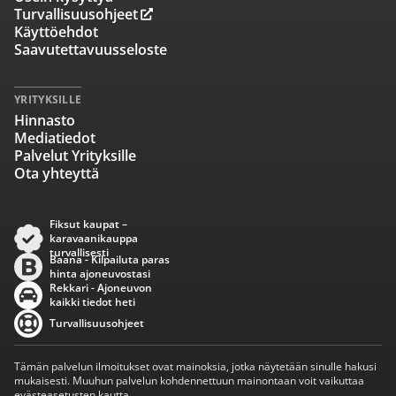
Turvallisuusohjeet
Käyttöehdot
Saavutettavuusseloste
YRITYKSILLE
Hinnasto
Mediatiedot
Palvelut Yrityksille
Ota yhteyttä
Fiksut kaupat –
karavaanikauppa
turvallisesti
Baana - Kilpailuta paras
hinta ajoneuvostasi
Rekkari - Ajoneuvon
kaikki tiedot heti
Turvallisuusohjeet
Tämän palvelun ilmoitukset ovat mainoksia, jotka näytetään sinulle hakusi
mukaisesti. Muuhun palvelun kohdennettuun mainontaan voit vaikuttaa
evästeasetusten kautta.