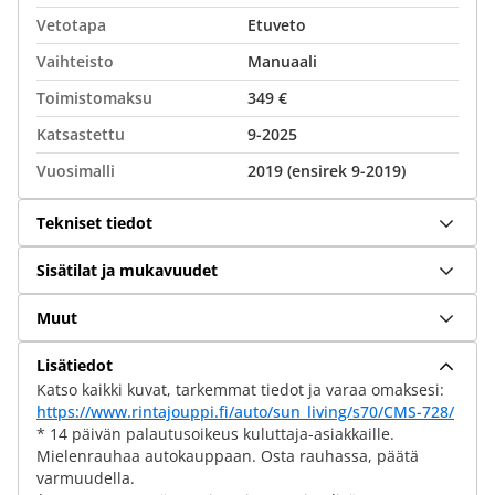
Vetotapa
Etuveto
Vaihteisto
Manuaali
Toimistomaksu
349 €
Katsastettu
9-2025
Vuosimalli
2019 (ensirek 9-2019)
Tekniset tiedot
Sisätilat ja mukavuudet
Muut
Lisätiedot
Katso kaikki kuvat, tarkemmat tiedot ja varaa omaksesi:
https://www.rintajouppi.fi/auto/sun_living/s70/CMS-728/
* 14 päivän palautusoikeus kuluttaja-asiakkaille.
Mielenrauhaa autokauppaan. Osta rauhassa, päätä
varmuudella.