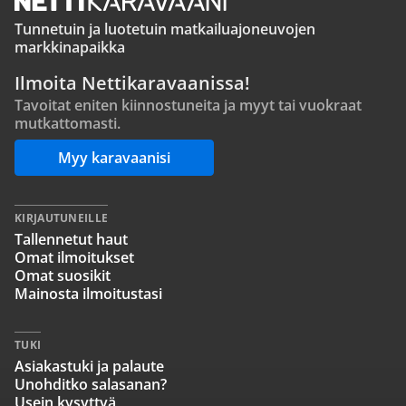
Tunnetuin ja luotetuin matkailuajoneuvojen
markkinapaikka
Ilmoita Nettikaravaanissa!
Tavoitat eniten kiinnostuneita ja myyt tai vuokraat
mutkattomasti.
Myy karavaanisi
KIRJAUTUNEILLE
Tallennetut haut
Omat ilmoitukset
Omat suosikit
Mainosta ilmoitustasi
TUKI
Asiakastuki ja palaute
Unohditko salasanan?
Usein kysyttyä