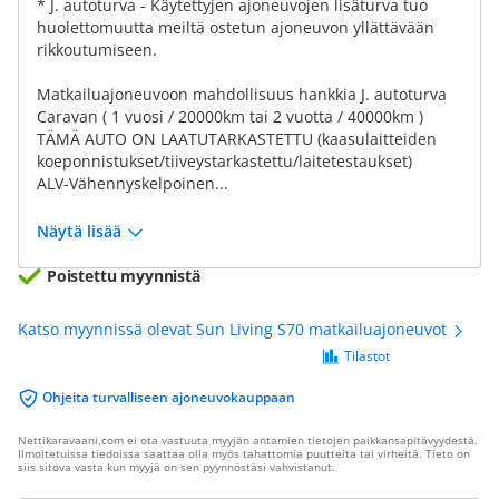
* J. autoturva - Käytettyjen ajoneuvojen lisäturva tuo
huolettomuutta meiltä ostetun ajoneuvon yllättävään
rikkoutumiseen.
Matkailuajoneuvoon mahdollisuus hankkia J. autoturva
Caravan ( 1 vuosi / 20000km tai 2 vuotta / 40000km )
TÄMÄ AUTO ON LAATUTARKASTETTU (kaasulaitteiden
koeponnistukset/tiiveystarkastettu/laitetestaukset)
ALV-Vähennyskelpoinen...
Näytä lisää
Poistettu myynnistä
Katso myynnissä olevat Sun Living S70 matkailuajoneuvot
Tilastot
Ohjeita turvalliseen ajoneuvokauppaan
Nettikaravaani.com ei ota vastuuta myyjän antamien tietojen paikkansapitävyydestä.
Ilmoitetuissa tiedoissa saattaa olla myös tahattomia puutteita tai virheitä. Tieto on
siis sitova vasta kun myyjä on sen pyynnöstäsi vahvistanut.