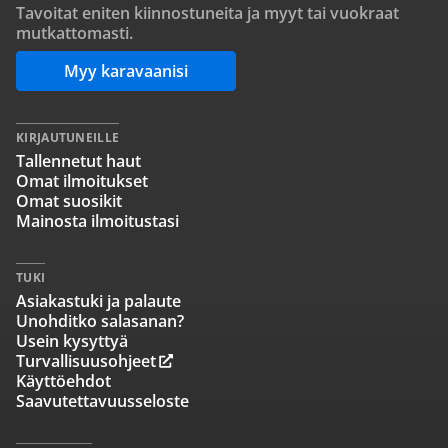
Tavoitat eniten kiinnostuneita ja myyt tai vuokraat
mutkattomasti.
Myy karavaanisi
KIRJAUTUNEILLE
Tallennetut haut
Omat ilmoitukset
Omat suosikit
Mainosta ilmoitustasi
TUKI
Asiakastuki ja palaute
Unohditko salasanan?
Usein kysyttyä
Turvallisuusohjeet
Käyttöehdot
Saavutettavuusseloste