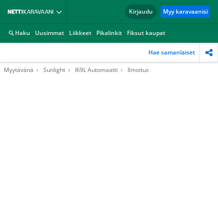
Kirjaudu
Myy karavaanisi
Haku
Uusimmat
Liikkeet
Pikalinkit
Fiksut kaupat
Hae samanlaiset
Myytävänä
Sunlight
I69L Automaatti
Ilmoitus