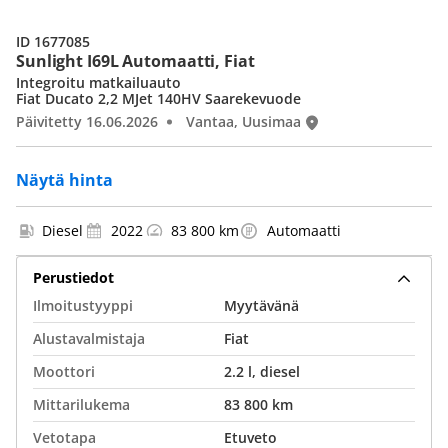
ID 1677085
Sunlight I69L Automaatti, Fiat
Integroitu matkailuauto
Fiat Ducato 2,2 MJet 140HV Saarekevuode
Päivitetty 16.06.2026
Vantaa, Uusimaa
Näytä hinta
Diesel
2022
83 800 km
Automaatti
Perustiedot
Ilmoitustyyppi
Myytävänä
Alustavalmistaja
Fiat
Moottori
2.2 l, diesel
Mittarilukema
83 800 km
Vetotapa
Etuveto