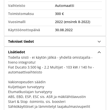
Vaihteisto
Automaatti
Toimistomaksu
300 €
Vuosimalli
2022 (ensirek 8-2022)
Käyttöönottopäivä
30.08.2022
Tekniset tiedot
Lisätiedot
Todella siisti - ei käytön jälkiä - yhdellä omistajalla -
hieno integroitu!
Fiat Ducato 3.500 kg - 2.2 Multijet - 103 kW / 140 hv -
automaattivaihteisto
Vakionopeuden säädin
Kuljettajan turvatyyny
Etumatkustajan turvatyyny
ABS, EBD, ESP, ESC sis. ASR ja mäkilähtöavustin
Start & Stop -toiminto, sis. boosteri
Sähkökäyttöiset ja lämmitetyt laajakulmasivupeilit