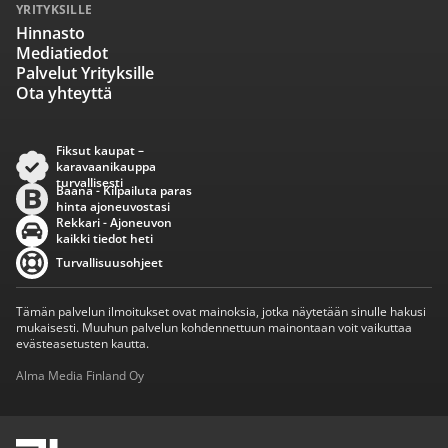
YRITYKSILLE
Hinnasto
Mediatiedot
Palvelut Yrityksille
Ota yhteyttä
Fiksut kaupat –
karavaanikauppa
turvallisesti
Baana - Kilpailuta paras
hinta ajoneuvostasi
Rekkari - Ajoneuvon
kaikki tiedot heti
Turvallisuusohjeet
Tämän palvelun ilmoitukset ovat mainoksia, jotka näytetään sinulle hakusi
mukaisesti. Muuhun palvelun kohdennettuun mainontaan voit vaikuttaa
evästeasetusten kautta.
Alma Media Finland Oy