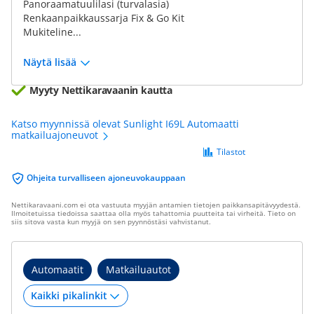
Panoraamatuulilasi (turvalasia)
Renkaanpaikkaussarja Fix & Go Kit
Mukiteline...
Näytä lisää
Myyty Nettikaravaanin kautta
Katso myynnissä olevat Sunlight I69L Automaatti
matkailuajoneuvot
Tilastot
Ohjeita turvalliseen ajoneuvokauppaan
Nettikaravaani.com ei ota vastuuta myyjän antamien tietojen paikkansapitävyydestä.
Ilmoitetuissa tiedoissa saattaa olla myös tahattomia puutteita tai virheitä. Tieto on
siis sitova vasta kun myyjä on sen pyynnöstäsi vahvistanut.
Automaatit
Matkailuautot