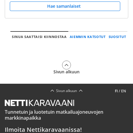
Hae samanlaiset
SINUA SAATTAISI KIINNOSTAA
AIEMMIN KATSOTUT
SUOSITUT
Sivun alkuun
Sivun alkuun
FI
/
EN
Tunnetuin ja luotetuin matkailuajoneuvojen
markkinapaikka
Ilmoita Nettikaravaanissa!