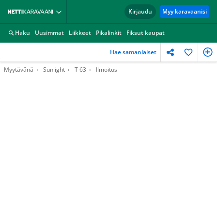
Kirjaudu
Myy karavaanisi
Haku
Uusimmat
Liikkeet
Pikalinkit
Fiksut kaupat
Hae samanlaiset
Myytävänä
Sunlight
T 63
Ilmoitus