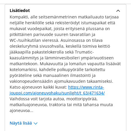
Lisätiedot
Kompakti, alle seitsemänmetrinen matkailuauto tarjoaa
neljälle henkilölle sekä rekisteröidyt istumapaikat että
mukavat vuodepaikat, joista erityisenä plussana on
pitkittäinen parivuode suuren tavaratilan ja
WC-/suihkutilan vieressä. Asuinosassa on tilava
oleskeluryhmä sivusohvalla, keskellä toimiva keittiö
jääkaapilla pakastelokerolla sekä Trumatic-
kaasulämmitys ja lämminvesiboileri ympärivuotiseen
matkantekoon. Mukavuutta ja lomailun vapautta lisäävät
kotelomarkiisi, kahdelle polkupyörälle tarkoitettu
pyöräteline sekä manuaalinen ilmastointi ja
vakionopeudensäädin ajomukavuuden takaamiseksi.
Katso ajoneuvon kaikki kuvat:
https://www.rinta-
jouppi.com/ajoneuvohaku/sunlight/t_63/471634/
Vaihdossa voit tarjota autoa, moottoripyörää,
matkailuajoneuvoa, traktoria tai mitä tahansa muuta
ajoneuvoa...
Näytä lisää