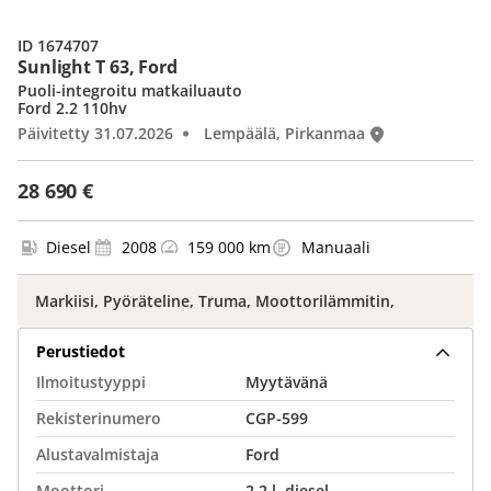
ID 1674707
Sunlight T 63, Ford
Puoli-integroitu matkailuauto
Ford 2.2 110hv
Päivitetty 31.07.2026
Lempäälä, Pirkanmaa
28 690 €
Diesel
2008
159 000 km
Manuaali
Markiisi, Pyöräteline, Truma, Moottorilämmitin,
Perustiedot
Ilmoitustyyppi
Myytävänä
Rekisterinumero
CGP-599
Alustavalmistaja
Ford
Moottori
2.2 l, diesel