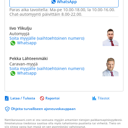
WhatsApp
Paras aika tavoitella: Ma-pe 10.00-18.00, la 10.00-16.00.
Chat-automyynti päivittäin 8.00-22.00.
Iivo Ylikulju
Automyyjä
Soita myyjälle (vaihtoehtoinen numero)
Whatsapp
Pekka Lähteenmäki
Caravan-myyjä
Soita myyjälle (vaihtoehtoinen numero)
Whatsapp
Lataa / Tulosta
Raportoi
Tilastot
Ohjeita turvalliseen ajoneuvokauppaan
Nettikaravaani.com ei ota vastuuta myyjän antamien tietojen paikkansapitävyydestä.
Ilmoitetuissa tiedoissa saattaa olla myös tahattomia puutteita tai virheitä. Tieto on
siis sitova vasta kun myyjä on sen pyynnöstäsi vahvistanut.