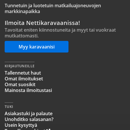
Tunnetuin ja luotetuin matkailuajoneuvojen
markkinapaikka
Ilmoita Nettikaravaanissa!
Tavoitat eniten kiinnostuneita ja myyt tai vuokraat
mutkattomasti.
Myy karavaanisi
KIRJAUTUNEILLE
Tallennetut haut
Omat ilmoitukset
Omat suosikit
Mainosta ilmoitustasi
TUKI
Asiakastuki ja palaute
Unohditko salasanan?
Usein kysyttyä