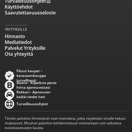
Turvallisuusohjeet
Käyttöehdot
Saavutettavuusseloste
YRITYKSILLE
Hinnasto
Mediatiedot
Palvelut Yrityksille
Ota yhteyttä
Fiksut kaupat –
karavaanikauppa
turvallisesti
Baana - Kilpailuta paras
hinta ajoneuvostasi
Rekkari - Ajoneuvon
kaikki tiedot heti
Turvallisuusohjeet
Tämän palvelun ilmoitukset ovat mainoksia, jotka näytetään sinulle hakusi
mukaisesti. Muuhun palvelun kohdennettuun mainontaan voit vaikuttaa
evästeasetusten kautta.