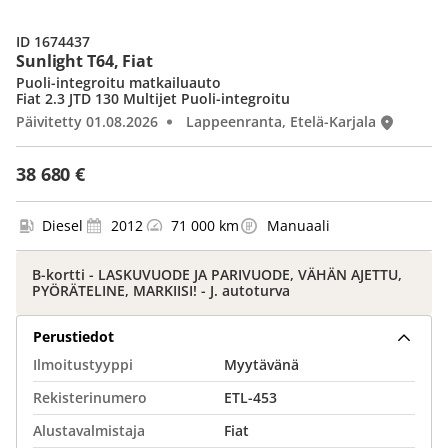
ID 1674437
Sunlight T64, Fiat
Puoli-integroitu matkailuauto
Fiat 2.3 JTD 130 Multijet Puoli-integroitu
Päivitetty 01.08.2026
Lappeenranta, Etelä-Karjala
38 680 €
Diesel
2012
71 000 km
Manuaali
B-kortti - LASKUVUODE JA PARIVUODE, VÄHÄN AJETTU,
PYÖRÄTELINE, MARKIISI! - J. autoturva
Perustiedot
Ilmoitustyyppi
Myytävänä
Rekisterinumero
ETL-453
Alustavalmistaja
Fiat