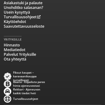
Asiakastuki ja palaute
Unohditko salasanan?
Usein kysyttyä
Turvallisuusohjeet
Käyttöehdot
Saavutettavuusseloste
YRITYKSILLE
Hinnasto
Mediatiedot
Palvelut Yrityksille
Ota yhteyttä
Fiksut kaupat –
karavaanikauppa
turvallisesti
Baana - Kilpailuta paras
hinta ajoneuvostasi
Rekkari - Ajoneuvon
kaikki tiedot heti
Turvallisuusohjeet