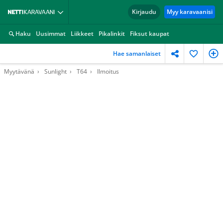
Kirjaudu
Myy karavaanisi
Haku
Uusimmat
Liikkeet
Pikalinkit
Fiksut kaupat
Hae samanlaiset
Myytävänä
Sunlight
T64
Ilmoitus