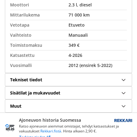
Moottori
2.3 l, diesel
Mittarilukema
71 000 km
Vetotapa
Etuveto
Vaihteisto
Manuaali
Toimistomaksu
349 €
Katsastettu
4-2026
Vuosimalli
2012 (ensirek 5-2022)
Tekniset tiedot
Sisätilat ja mukavuudet
Muut
Ajoneuvon historia Suomessa
Katso ajoneuvon aiemmat omistajat, tehdyt katsastukset ja
vakuutukset
Rekkari.fistä
. Hinta alkaen 2,90 €.