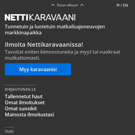
Sivun alkuun
FI
/
EN
Tunnetuin ja luotetuin matkailuajoneuvojen
markkinapaikka
Ilmoita Nettikaravaanissa!
Tavoitat eniten kiinnostuneita ja myyt tai vuokraat
mutkattomasti.
Myy karavaanisi
KIRJAUTUNEILLE
Tallennetut haut
Omat ilmoitukset
Omat suosikit
Mainosta ilmoitustasi
TUKI