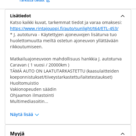
Tarkista tiedot
Lisätiedot
Katso kaikki kuvat, tarkemmat tiedot ja varaa omaksesi:
https://www.rintajouppi.fi/auto/sunlight/t64/ETL-453/
* J. autoturva - Käytettyjen ajoneuvojen lisäturva tuo
huolettomuutta meiltä ostetun ajoneuvon yllättävään
rikkoutumiseen.
Matkailuajoneuvoon mahdollisuus hankkia J. autoturva
Caravan ( 1 vuosi / 20000km )
TÄMÄ AUTO ON LAATUTARKASTETTU (kaasulaitteiden
koeponnistukset/tiiveystarkastettu/laitetestaukset)
Huoltomuistio
Vakionopeuden säädin
Ohjaamon ilmastointi
Multimediasoitin...
Näytä lisää
Myyjä