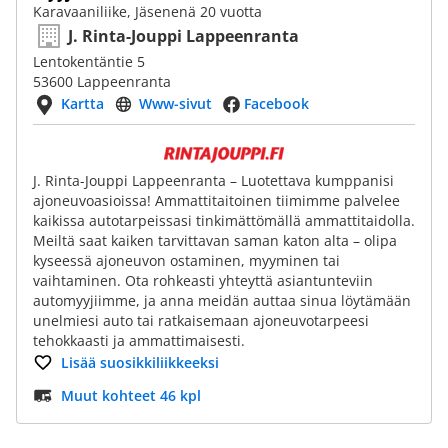
Karavaaniliike, Jäsenenä 20 vuotta
J. Rinta-Jouppi Lappeenranta
Lentokentäntie 5
53600 Lappeenranta
Kartta
Www-sivut
Facebook
J. Rinta-Jouppi Lappeenranta – Luotettava kumppanisi
ajoneuvoasioissa! Ammattitaitoinen tiimimme palvelee
kaikissa autotarpeissasi tinkimättömällä ammattitaidolla.
Meiltä saat kaiken tarvittavan saman katon alta – olipa
kyseessä ajoneuvon ostaminen, myyminen tai
vaihtaminen. Ota rohkeasti yhteyttä asiantunteviin
automyyjiimme, ja anna meidän auttaa sinua löytämään
unelmiesi auto tai ratkaisemaan ajoneuvotarpeesi
tehokkaasti ja ammattimaisesti.
Lisää suosikkiliikkeeksi
Muut kohteet 46 kpl