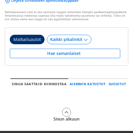
Ohjeita turvalliseen ajoneuvokauppaan
Nettikaravaani.com ei ota vastuuta myyjän antamien tietojen paikkansapitävyydestä.
Ilmoitetuissa tiedoissa saattaa olla myös tahattomia puutteita tai virheitä. Tieto on
siis sitova vasta kun myyjä on sen pyynnöstäsi vahvistanut.
Matkailuautot
Hae samanlaiset
SINUA SAATTAISI KIINNOSTAA
AIEMMIN KATSOTUT
SUOSITUT
Sivun alkuun