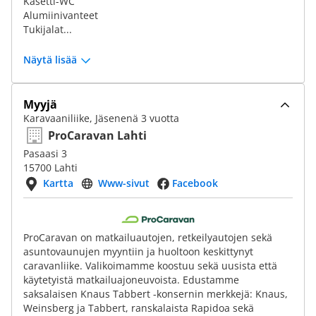
Kasetti-WC
Alumiinivanteet
Tukijalat...
Näytä lisää
Myyjä
Karavaaniliike, Jäsenenä 3 vuotta
ProCaravan Lahti
Pasaasi 3
15700 Lahti
Kartta
Www-sivut
Facebook
ProCaravan on matkailuautojen, retkeilyautojen sekä
asuntovaunujen myyntiin ja huoltoon keskittynyt
caravanliike. Valikoimamme koostuu sekä uusista että
käytetyistä matkailuajoneuvoista. Edustamme
saksalaisen Knaus Tabbert -konsernin merkkejä: Knaus,
Weinsberg ja Tabbert, ranskalaista Rapidoa sekä