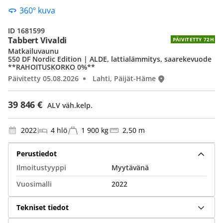
360º kuva
ID 1681599
Tabbert Vivaldi
PÄIVITETTY 72H
Matkailuvaunu
550 DF Nordic Edition | ALDE, lattialämmitys, saarekevuode
**RAHOITUSKORKO 0%**
Päivitetty 05.08.2026
Lahti, Päijät-Häme
39 846 €
ALV väh.kelp.
2022
4 hlö
1 900 kg
2,50 m
Perustiedot
Ilmoitustyyppi
Myytävänä
Vuosimalli
2022
Tekniset tiedot