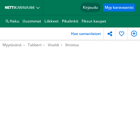
Kirjaudu
Myy karavaanisi
Haku
Uusimmat
Liikkeet
Pikalinkit
Fiksut kaupat
Hae samanlaiset
Myytävänä
Tabbert
Vivaldi
Ilmoitus