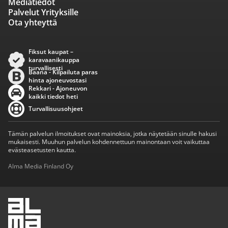
Mediatiedot
Palvelut Yrityksille
Ota yhteyttä
Fiksut kaupat –
karavaanikauppa
turvallisesti
Baana - Kilpailuta paras
hinta ajoneuvostasi
Rekkari - Ajoneuvon
kaikki tiedot heti
Turvallisuusohjeet
Tämän palvelun ilmoitukset ovat mainoksia, jotka näytetään sinulle hakusi
mukaisesti. Muuhun palvelun kohdennettuun mainontaan voit vaikuttaa
evästeasetusten kautta.
Alma Media Finland Oy