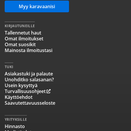
Myy karavaanisi
KIRJAUTUNEILLE
Tallennetut haut
Omat ilmoitukset
Omat suosikit
Mainosta ilmoitustasi
TUKI
Asiakastuki ja palaute
Unohditko salasanan?
Usein kysyttyä
Turvallisuusohjeet
Käyttöehdot
Saavutettavuusseloste
YRITYKSILLE
Hinnasto