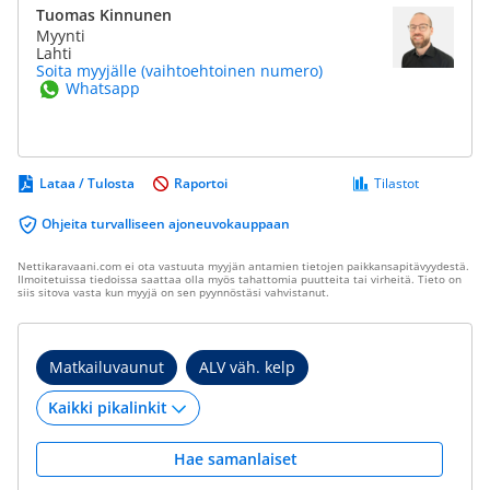
Tuomas Kinnunen
Myynti
Lahti
Soita myyjälle (vaihtoehtoinen numero)
Whatsapp
Lataa / Tulosta
Raportoi
Tilastot
Ohjeita turvalliseen ajoneuvokauppaan
Nettikaravaani.com ei ota vastuuta myyjän antamien tietojen paikkansapitävyydestä.
Ilmoitetuissa tiedoissa saattaa olla myös tahattomia puutteita tai virheitä. Tieto on
siis sitova vasta kun myyjä on sen pyynnöstäsi vahvistanut.
Matkailuvaunut
ALV väh. kelp
Hae samanlaiset