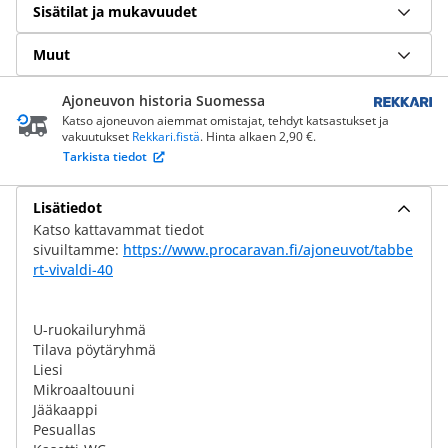
Sisätilat ja mukavuudet
Muut
Ajoneuvon historia Suomessa
Katso ajoneuvon aiemmat omistajat, tehdyt katsastukset ja
vakuutukset
Rekkari.fistä
. Hinta alkaen 2,90 €.
Tarkista tiedot
Lisätiedot
Katso kattavammat tiedot
sivuiltamme:
https://www.procaravan.fi/ajoneuvot/tabbe
rt-vivaldi-40
U-ruokailuryhmä
Tilava pöytäryhmä
Liesi
Mikroaaltouuni
Jääkaappi
Pesuallas