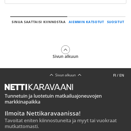
SINUA SAATTAISI KIINNOSTAA
AIEMMIN KATSOTUT
SUOSITUT
Sivun alkuun
Sivun alkuun
FI
/
EN
Tunnetuin ja luotetuin matkailuajoneuvojen
markkinapaikka
Ilmoita Nettikaravaanissa!
Tavoitat eniten kiinnostuneita ja myyt tai vuokraat
mutkattomasti.