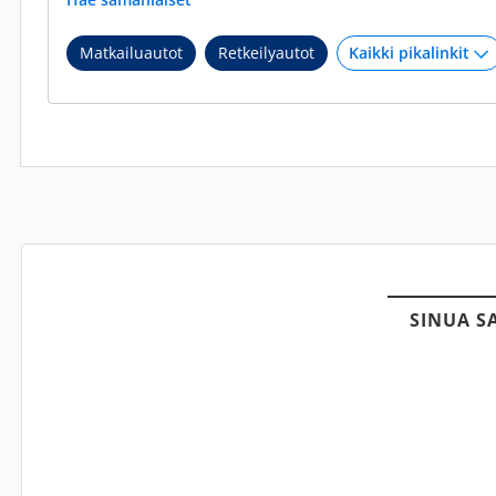
Matkailuautot
Retkeilyautot
SINUA S