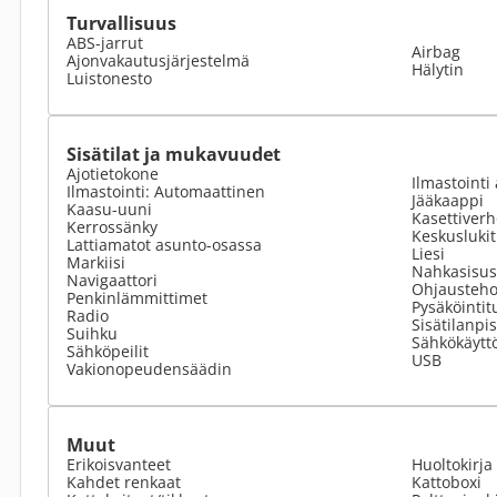
Turvallisuus
ABS-jarrut
Airbag
Ajonvakautusjärjestelmä
Hälytin
Luistonesto
Sisätilat ja mukavuudet
Ajotietokone
Ilmastointi 
Ilmastointi: Automaattinen
Jääkaappi
Kaasu-uuni
Kasettiverh
Kerrossänky
Keskusluki
Lattiamatot asunto-osassa
Liesi
Markiisi
Nahkasisus
Navigaattori
Ohjausteho
Penkinlämmittimet
Pysäköintit
Radio
Sisätilanpi
Suihku
Sähkökäyttö
Sähköpeilit
USB
Vakionopeudensäädin
Muut
Erikoisvanteet
Huoltokirja
Kahdet renkaat
Kattoboxi