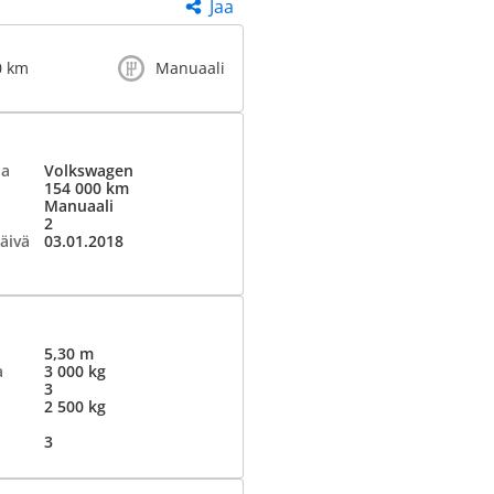
Jaa
0 km
Manuaali
ja
Volkswagen
154 000 km
Manuaali
2
äivä
03.01.2018
5,30 m
a
3 000 kg
3
2 500 kg
3