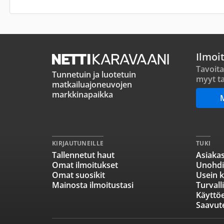
Ilmoi
Tavoita
Tunnetuin ja luotetuin
myyt ta
matkailuajoneuvojen
markkinapaikka
KIRJAUTUNEILLE
TUKI
Tallennetut haut
Asiakas
Omat ilmoitukset
Unohdi
Omat suosikit
Usein k
Mainosta ilmoitustasi
Turvall
Käyttö
Saavut