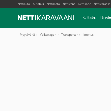
Nettiauto
Autotalli
Nettimoto
Nettivene
Nettikone
Nettivaraosa
Haku
Uusi
Myytävänä
Volkswagen
Transporter
Ilmoitus