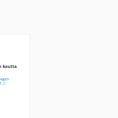
n kautta
wagen
ot