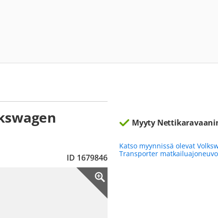
lkswagen
Myyty Nettikaravaani
Katso myynnissä olevat Volks
Transporter matkailuajoneuv
ID 1679846