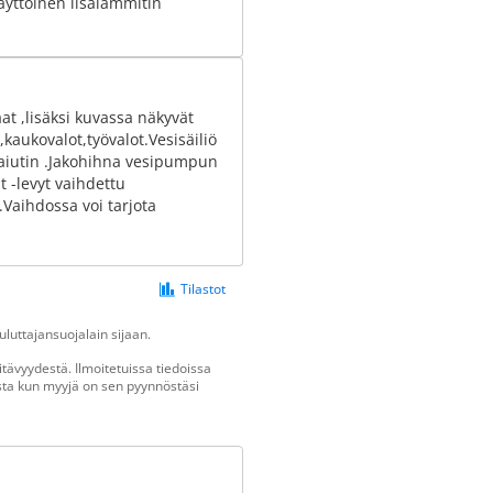
äyttöinen lisälämmitin
at ,lisäksi kuvassa näkyvät
kaukovalot,työvalot.Vesisäiliö
-kaiutin .Jakohihna vesipumpun
 -levyt vaihdettu
.Vaihdossa voi tarjota
Tilastot
luttajansuojalain sijaan.
tävyydestä. Ilmoitetuissa tiedoissa
vasta kun myyjä on sen pyynnöstäsi