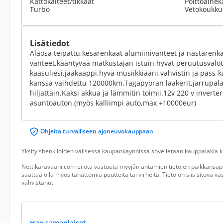
Kattokaiteet/tikkaat
Polttoainek
Turbo
Vetokoukku
Lisätiedot
Alaosa teipattu,kesarenkaat alumiinivanteet ja nastarenka
vanteet,kääntyvaä matkustajan istuin,hyvät peruutusvalot,
kaasuliesi,jääkaappi,hyvä musiikkiääni,vahvistin ja pass
kanssa vaihdettu 120000km.Tagapyöran laakerit,jarrupalat
hiljattain.Kaksi akkua ja lämmitin toimii.12v 220 v inverter
asuntoauton.(myös kalliimpi auto,max +10000eur)
Ohjeita turvalliseen ajoneuvokauppaan
Yksityishenkilöiden välisessä kaupankäynnissä sovelletaan kauppalakia ku
Nettikaravaani.com ei ota vastuuta myyjän antamien tietojen paikkansapi
saattaa olla myös tahattomia puutteita tai virheitä. Tieto on siis sitova 
vahvistanut.
Hae samanlaiset