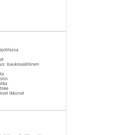
ajotilassa
ot
tus: Kaukosäätöinen
ta
stin
utka
stoke
iset ikkunat