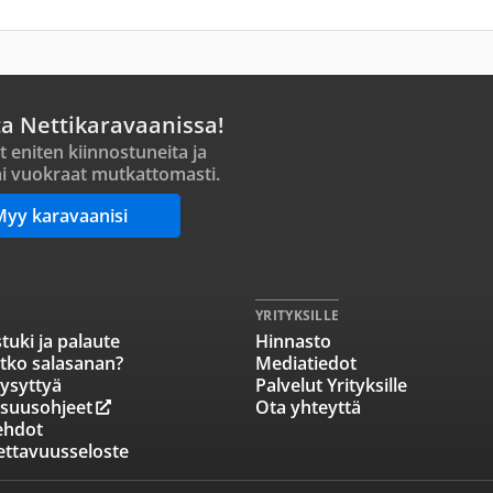
ta Nettikaravaanissa!
t eniten kiinnostuneita ja
i vuokraat mutkattomasti.
Myy karavaanisi
YRITYKSILLE
tuki ja palaute
Hinnasto
tko salasanan?
Mediatiedot
ysyttyä
Palvelut Yrityksille
isuusohjeet
Ota yhteyttä
ehdot
ettavuusseloste