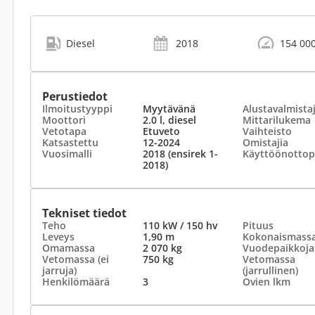
Diesel
2018
154 00
Perustiedot
Ilmoitustyyppi
Myytävänä
Alustavalmista
Moottori
2.0 l, diesel
Mittarilukema
Vetotapa
Etuveto
Vaihteisto
Katsastettu
12-2024
Omistajia
Vuosimalli
2018 (ensirek 1-
Käyttöönottop
2018)
Tekniset tiedot
Teho
110 kW / 150 hv
Pituus
Leveys
1,90 m
Kokonaismass
Omamassa
2 070 kg
Vuodepaikkoja
Vetomassa (ei
750 kg
Vetomassa
jarruja)
(jarrullinen)
Henkilömäärä
3
Ovien lkm