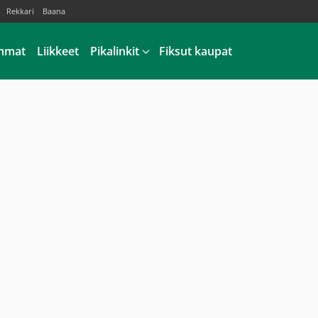
Rekkari
Baana
mmat
Liikkeet
Pikalinkit
Fiksut kaupat