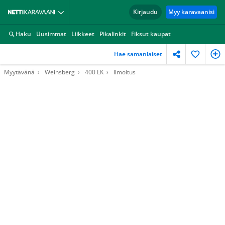
Kirjaudu
Myy karavaanisi
Haku
Uusimmat
Liikkeet
Pikalinkit
Fiksut kaupat
Hae samanlaiset
Myytävänä
Weinsberg
400 LK
Ilmoitus