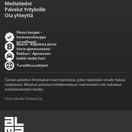
Mediatiedot
Palvelut Yrityksille
Ota yhteyttä
Fiksut kaupat –
karavaanikauppa
turvallisesti
Baana - Kilpailuta paras
hinta ajoneuvostasi
Rekkari - Ajoneuvon
kaikki tiedot heti
Turvallisuusohjeet
Tämän palvelun ilmoitukset ovat mainoksia, jotka näytetään sinulle hakusi
mukaisesti. Muuhun palvelun kohdennettuun mainontaan voit vaikuttaa
evästeasetusten kautta.
Alma Media Finland Oy