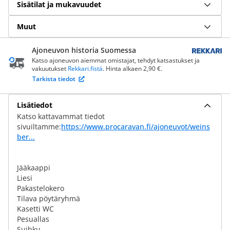
Sisätilat ja mukavuudet
Muut
Ajoneuvon historia Suomessa
Katso ajoneuvon aiemmat omistajat, tehdyt katsastukset ja
vakuutukset
Rekkari.fistä
. Hinta alkaen 2,90 €.
Tarkista tiedot
Lisätiedot
Katso kattavammat tiedot
sivuiltamme:
https://www.procaravan.fi/ajoneuvot/weins
ber...
Jääkaappi
Liesi
Pakastelokero
Tilava pöytäryhmä
Kasetti WC
Pesuallas
Suihku