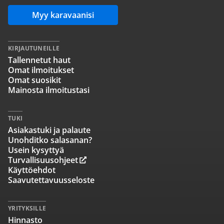
Myy karavaanisi
KIRJAUTUNEILLE
Tallennetut haut
Omat ilmoitukset
Omat suosikit
Mainosta ilmoitustasi
TUKI
Asiakastuki ja palaute
Unohditko salasanan?
Usein kysyttyä
Turvallisuusohjeet
Käyttöehdot
Saavutettavuusseloste
YRITYKSILLE
Hinnasto