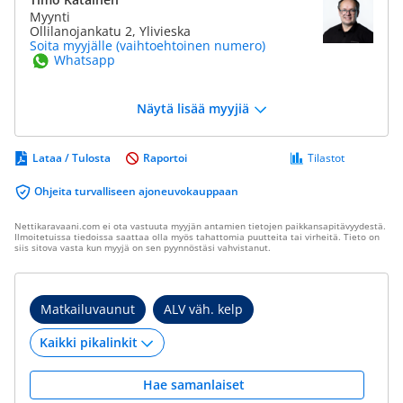
Myynti
Ollilanojankatu 2, Ylivieska
Soita myyjälle (vaihtoehtoinen numero)
Whatsapp
Näytä lisää myyjiä
Lataa / Tulosta
Raportoi
Tilastot
Ohjeita turvalliseen ajoneuvokauppaan
Nettikaravaani.com ei ota vastuuta myyjän antamien tietojen paikkansapitävyydestä.
Ilmoitetuissa tiedoissa saattaa olla myös tahattomia puutteita tai virheitä. Tieto on
siis sitova vasta kun myyjä on sen pyynnöstäsi vahvistanut.
Matkailuvaunut
ALV väh. kelp
Hae samanlaiset