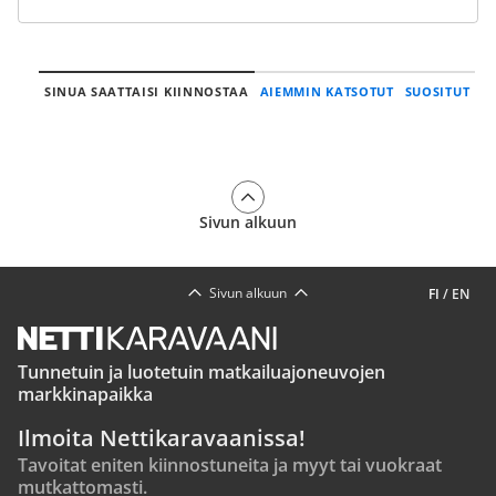
SINUA SAATTAISI KIINNOSTAA
AIEMMIN KATSOTUT
SUOSITUT
Sivun alkuun
Sivun alkuun
FI
/
EN
Tunnetuin ja luotetuin matkailuajoneuvojen
markkinapaikka
Ilmoita Nettikaravaanissa!
Tavoitat eniten kiinnostuneita ja myyt tai vuokraat
mutkattomasti.