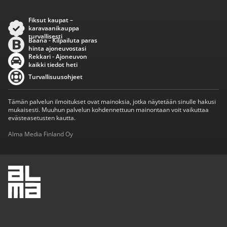
Fiksut kaupat –
karavaanikauppa
turvallisesti
Baana - Kilpailuta paras
hinta ajoneuvostasi
Rekkari - Ajoneuvon
kaikki tiedot heti
Turvallisuusohjeet
Tämän palvelun ilmoitukset ovat mainoksia, jotka näytetään sinulle hakusi
mukaisesti. Muuhun palvelun kohdennettuun mainontaan voit vaikuttaa
evästeasetusten kautta.
Alma Media Finland Oy