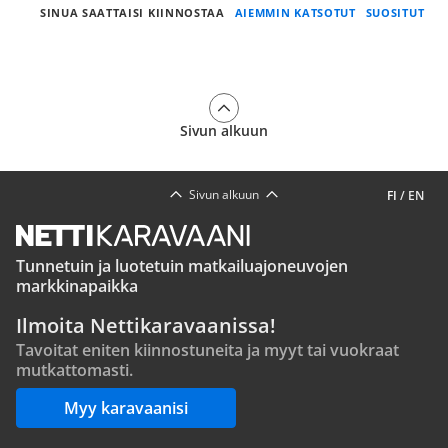
SINUA SAATTAISI KIINNOSTAA
AIEMMIN KATSOTUT
SUOSITUT
Sivun alkuun
Sivun alkuun
FI
/
EN
Tunnetuin ja luotetuin matkailuajoneuvojen
markkinapaikka
Ilmoita Nettikaravaanissa!
Tavoitat eniten kiinnostuneita ja myyt tai vuokraat
mutkattomasti.
Myy karavaanisi