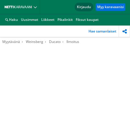
Kirjaudu
Myy karavaanisi
Haku
Uusimmat
Liikkeet
Pikalinkit
Fiksut kaupat
Hae samanlaiset
Myytävänä
Weinsberg
Ducato
Ilmoitus