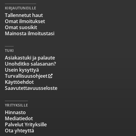
KIRJAUTUNEILLE
Tallennetut haut
Omat ilmoitukset
Omat suosikit
Mainosta ilmoitustasi
TUKI
Asiakastuki ja palaute
Unohditko salasanan?
Usein kysyttyä
Turvallisuusohjeet
Käyttöehdot
Saavutettavuusseloste
YRITYKSILLE
Hinnasto
Mediatiedot
Palvelut Yrityksille
Ota yhteyttä