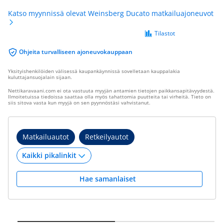
Katso myynnissä olevat Weinsberg Ducato matkailuajoneuvot
Tilastot
Ohjeita turvalliseen ajoneuvokauppaan
Yksityishenkilöiden välisessä kaupankäynnissä sovelletaan kauppalakia
kuluttajansuojalain sijaan.
Nettikaravaani.com ei ota vastuuta myyjän antamien tietojen paikkansapitävyydestä.
Ilmoitetuissa tiedoissa saattaa olla myös tahattomia puutteita tai virheitä. Tieto on
siis sitova vasta kun myyjä on sen pyynnöstäsi vahvistanut.
Matkailuautot
Retkeilyautot
Hae samanlaiset