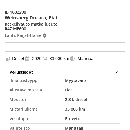
ID 1682298
Weinsberg Ducato, Fiat
Retkeilyauto matkailuauto
R47 ME600
Lahti, Päijät-Häme
Diesel
2020
33 000 km
Manuaali
Perustiedot
Ilmoitustyyppi
Myytävänä
Alustavalmistaja
Fiat
Moottori
2.3 l, diesel
Mittarilukema
33 000 km
Vetotapa
Etuveto
Vaihteisto
Manuaali