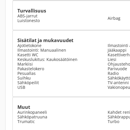
Turvallisuus
ABS-jarrut
Airbag
Luistonesto
Sisätilat ja mukavuudet
Ajotietokone
Ilmastointi 
Ilmastointi: Manuaalinen
Jääkaappi
Kasetti WC
Kasettiverh
Keskuslukitus: Kaukosäätöinen
Liesi
Markiisi
Ohjausteho
Pakastelokero
Parivuode
Pesuallas
Radio
Suihku
Sähkökäyttö
Sähköpeilit
TV-antenni 
USB
Vakionope
Muut
Aurinkopaneeli
Kahdet ren
Sähköpatruuna
Sähkörapp
Trumatic
Turbo