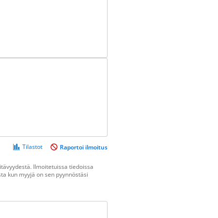
Tilastot
Raportoi ilmoitus
tävyydestä. Ilmoitetuissa tiedoissa
vasta kun myyjä on sen pyynnöstäsi