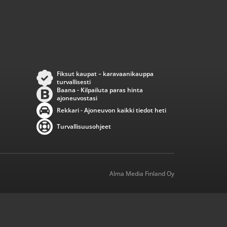
Fiksut kaupat – karavaanikauppa
turvallisesti
Baana - Kilpailuta paras hinta
ajoneuvostasi
Rekkari - Ajoneuvon kaikki tiedot heti
Turvallisuusohjeet
Alma Media Finland Oy