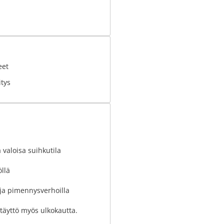
eet
tys
 valoisa suihkutila
llä
a ja pimennysverhoilla
 täyttö myös ulkokautta.