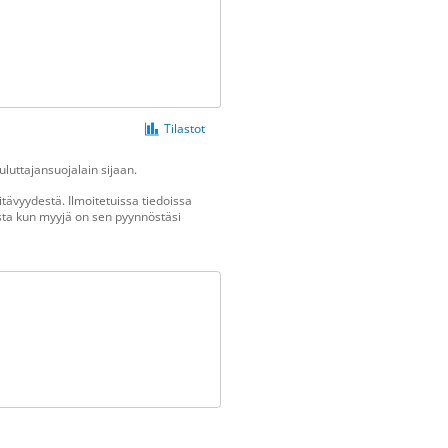
Tilastot
luttajansuojalain sijaan.
tävyydestä. Ilmoitetuissa tiedoissa
vasta kun myyjä on sen pyynnöstäsi