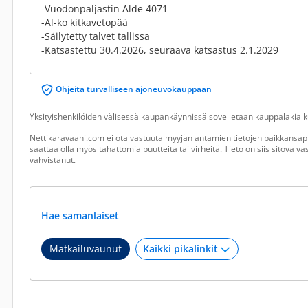
-Vuodonpaljastin Alde 4071
-Al-ko kitkavetopää
-Säilytetty talvet tallissa
-Katsastettu 30.4.2026, seuraava katsastus 2.1.2029
Ohjeita turvalliseen ajoneuvokauppaan
Yksityishenkilöiden välisessä kaupankäynnissä sovelletaan kauppalakia ku
Nettikaravaani.com ei ota vastuuta myyjän antamien tietojen paikkansapi
saattaa olla myös tahattomia puutteita tai virheitä. Tieto on siis sitova 
vahvistanut.
Hae samanlaiset
Matkailuvaunut