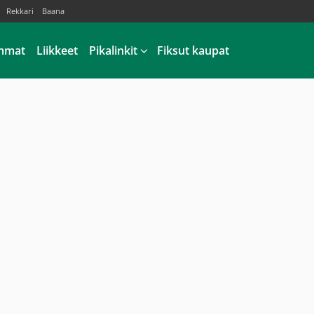
Rekkari
Baana
mmat
Liikkeet
Pikalinkit
Fiksut kaupat