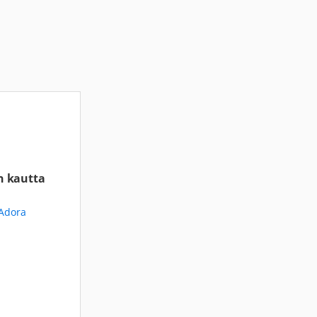
n kautta
 Adora