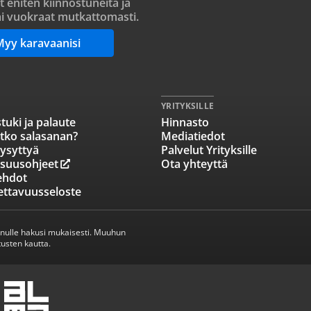
t eniten kiinnostuneita ja
i vuokraat mutkattomasti.
Myy karavaanisi
YRITYKSILLE
tuki ja palaute
Hinnasto
tko salasanan?
Mediatiedot
ysyttyä
Palvelut Yrityksille
isuusohjeet
Ota yhteyttä
ehdot
ettavuusseloste
inulle hakusi mukaisesti. Muuhun
usten kautta.