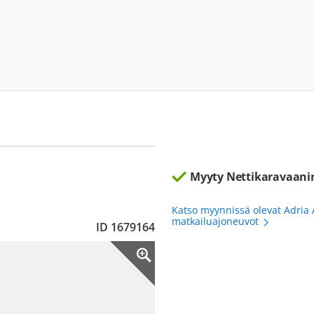
Myyty Nettikaravaani
Katso myynnissä olevat Adria
matkailuajoneuvot
ID 1679164