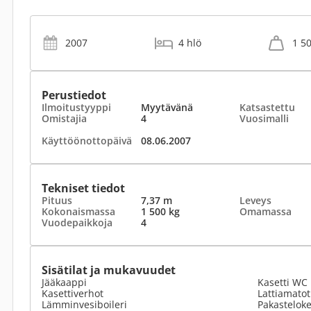
2007
4 hlö
1 5
Perustiedot
Ilmoitustyyppi
Myytävänä
Katsastettu
Omistajia
4
Vuosimalli
Käyttöönottopäivä
08.06.2007
Tekniset tiedot
Pituus
7,37 m
Leveys
Kokonaismassa
1 500 kg
Omamassa
Vuodepaikkoja
4
Sisätilat ja mukavuudet
Jääkaappi
Kasetti WC
Kasettiverhot
Lattiamato
Lämminvesiboileri
Pakastelok