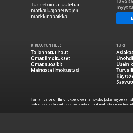
Tavoita
Tunnetuin ja luotetuin
myyt ta
matkailuajoneuvojen
markkinapaikka
KIRJAUTUNEILLE
TUKI
Tallennetut haut
Asiakas
Omat ilmoitukset
Unohdi
Omat suosikit
Usein k
Mainosta ilmoitustasi
Turvall
Käyttö
Saavut
Tämän palvelun ilmoitukset ovat mainoksia, jotka näytetään s
palvelun kohdennettuun mainontaan voit vaikuttaa evästeaset