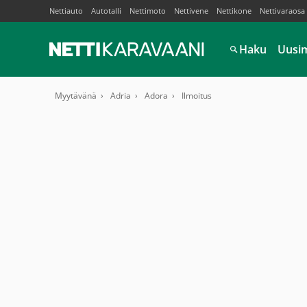
Nettiauto
Autotalli
Nettimoto
Nettivene
Nettikone
Nettivaraosa
Haku
Uusi
Myytävänä
Adria
Adora
Ilmoitus