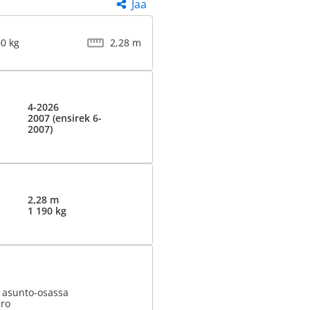
Jaa
00 kg
2,28 m
4-2026
2007 (ensirek 6-
2007)
2,28 m
1 190 kg
t asunto-osassa
ero