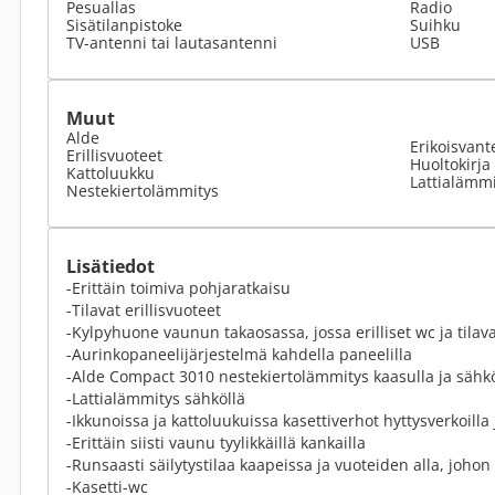
Pesuallas
Radio
Sisätilanpistoke
Suihku
TV-antenni tai lautasantenni
USB
Muut
Alde
Erikoisvant
Erillisvuoteet
Huoltokirja
Kattoluukku
Lattialämmi
Nestekiertolämmitys
Lisätiedot
-Erittäin toimiva pohjaratkaisu
-Tilavat erillisvuoteet
-Kylpyhuone vaunun takaosassa, jossa erilliset wc ja tilava
-Aurinkopaneelijärjestelmä kahdella paneelilla
-Alde Compact 3010 nestekiertolämmitys kaasulla ja sähkö
-Lattialämmitys sähköllä
-Ikkunoissa ja kattoluukuissa kasettiverhot hyttysverkoill
-Erittäin siisti vaunu tyylikkäillä kankailla
-Runsaasti säilytystilaa kaapeissa ja vuoteiden alla, johon
-Kasetti-wc