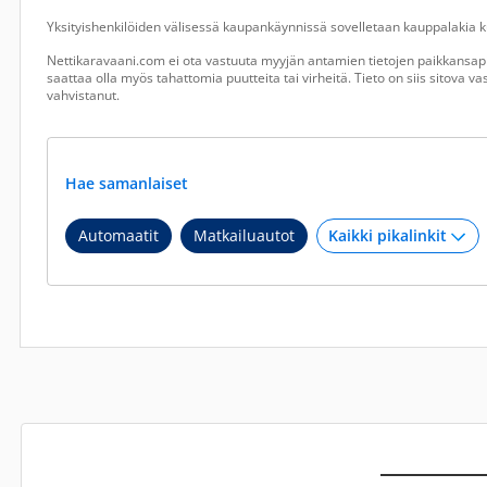
Yksityishenkilöiden välisessä kaupankäynnissä sovelletaan kauppalakia ku
Nettikaravaani.com ei ota vastuuta myyjän antamien tietojen paikkansapi
saattaa olla myös tahattomia puutteita tai virheitä. Tieto on siis sitova 
vahvistanut.
Hae samanlaiset
Automaatit
Matkailuautot