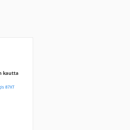
n kautta
gis 87XT