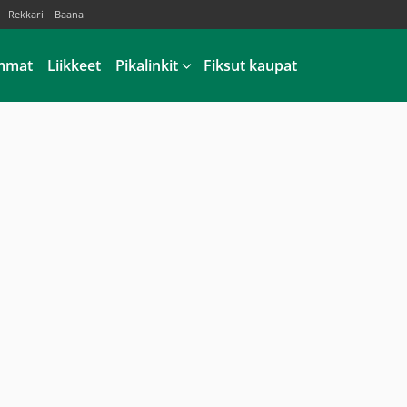
Rekkari
Baana
mmat
Liikkeet
Pikalinkit
Fiksut kaupat