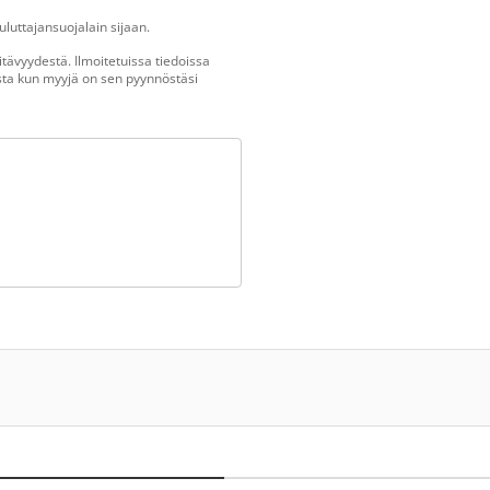
luttajansuojalain sijaan.
tävyydestä. Ilmoitetuissa tiedoissa
vasta kun myyjä on sen pyynnöstäsi