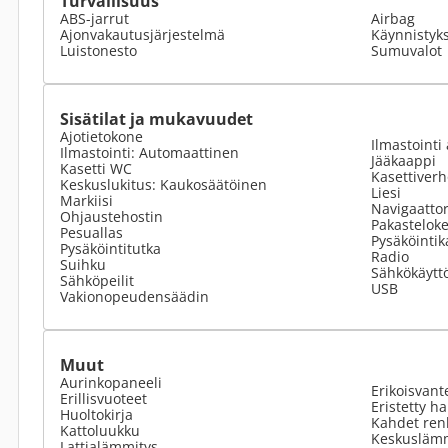
Turvallisuus
ABS-jarrut
Airbag
Ajonvakautusjärjestelmä
Käynnistyk
Luistonesto
Sumuvalot
Sisätilat ja mukavuudet
Ajotietokone
Ilmastointi 
Ilmastointi: Automaattinen
Jääkaappi
Kasetti WC
Kasettiverh
Keskuslukitus: Kaukosäätöinen
Liesi
Markiisi
Navigaattor
Ohjaustehostin
Pakastelok
Pesuallas
Pysäköinti
Pysäköintitutka
Radio
Suihku
Sähkökäyttö
Sähköpeilit
USB
Vakionopeudensäädin
Muut
Aurinkopaneeli
Erikoisvant
Erillisvuoteet
Eristetty h
Huoltokirja
Kahdet ren
Kattoluukku
Keskusläm
Lattialämmitys