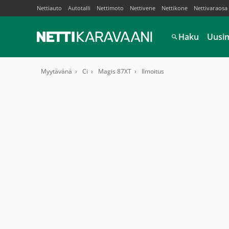
Nettiauto
Autotalli
Nettimoto
Nettivene
Nettikone
Nettivaraosa
Haku
Uusi
Myytävänä
Ci
Magis 87XT
Ilmoitus