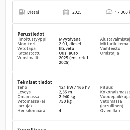
Diesel
2025
17 300
Perustiedot
Ilmoitustyyppi
Myytävänä
Alustavalmista
Moottori
2.0 l, diesel
Mittarilukema
Vetotapa
Etuveto
Vaihteisto
Katsastettu
Uusi auto
Omistajia
Vuosimalli
2025 (ensirek 1-
2025)
Tekniset tiedot
Teho
121 kW / 165 hv
Pituus
Leveys
2,35 m
Kokonaismass
Omamassa
2 940 kg
Vuodepaikkoja
Vetomassa (ei
750 kg
Vetomassa
jarruja)
(jarrullinen)
Henkilömäärä
4
Ovien lkm