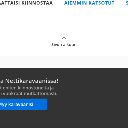
AATTAISI KIINNOSTAA
AIEMMIN KATSOTUT
Sivun alkuun
ta Nettikaravaanissa!
t eniten kiinnostuneita ja
i vuokraat mutkattomasti.
Myy karavaanisi