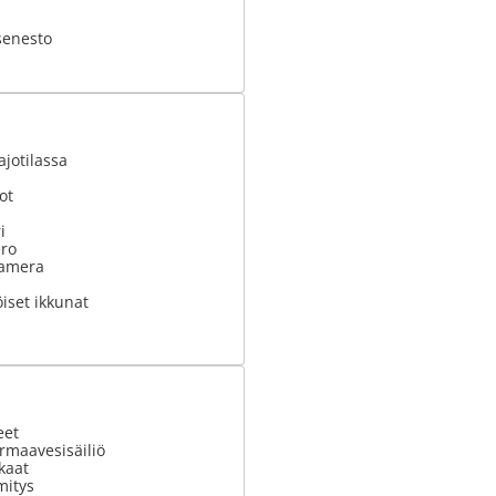
senesto
ajotilassa
ot
i
ero
kamera
iset ikkunat
eet
armaavesisäiliö
kaat
mitys