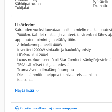
Pyöräteline
Sähköpatruuna
Trumatic
Tukijalat
Lisätiedot
Sairauden vuoksi luovutaan haikein mielin matkailuautosta
17000km. Kahdet renkaat ja vanteet, talvirenkaat lähes a
appit auton toimintojen etäkäyttöön.
- Arinkokennopaneelit 400W
- Invertteri 2000W siniaalto ja kaukokäynnistys
- LiFePo4 akut 200Ah
- Luxus nukkumiseen Froli Star Comfort -sänkyjärjestelmä
- TESA sähköiset tukijalat edessä
- Truma Aventa ilmalämpöpumppu
- Diesel lämmitin, helppoa toimivaa reissaamista
- Kaasun...
Näytä lisää
Ohjeita turvalliseen ajoneuvokauppaan