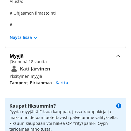
Alusta:
# Ohjaamon ilmastointi
#...
Näytä lisää
Myyjä
Jäsenenä 18 vuotta
Kati Järvinen
Yksityinen myyjä
Tampere, Pirkanmaa
Kartta
Kaupat fiksummin?
Pyydä myyjältä Fiksua kauppaa, jossa kauppakirja ja
maksu hoidetaan luotettavasti palvelumme välityksellä.
Fiksuun kauppaan voi hakea OP Yrityspankki Oyj:n
tarjoamaa rahoitusta.