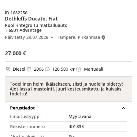
ID 1682256
Dethleffs Ducato, Fiat
Puoli-integroitu matkailuauto
T 6501 Advantage
Päivitetty 29.07.2026
Tampere, Pirkanmaa
27 000 €
Diesel
2006
120 500 km
Manuaali
Todellinen helmi ikäisekseen, siisti ja huolella pidetty!
Ajotilassa ilmastointi, juuri kosteusmitattu ja kuivaksi
todettu!
Perustiedot
Ilmoitustyyppi
Myytävänä
Rekisterinumero
IKY-835
Alustavalmistaja
Fiat