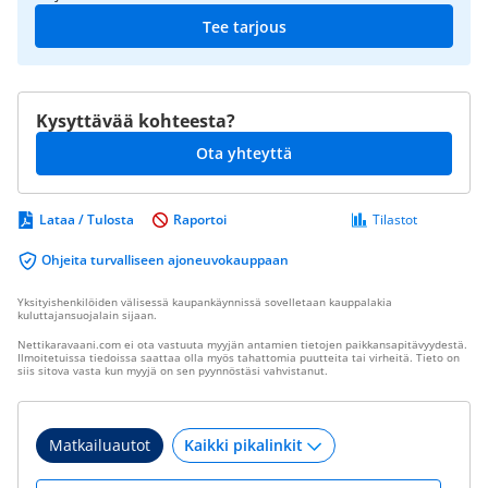
Tee tarjous
Kysyttävää kohteesta?
Ota yhteyttä
Lataa / Tulosta
Raportoi
Tilastot
Ohjeita turvalliseen ajoneuvokauppaan
Yksityishenkilöiden välisessä kaupankäynnissä sovelletaan kauppalakia
kuluttajansuojalain sijaan.
Nettikaravaani.com ei ota vastuuta myyjän antamien tietojen paikkansapitävyydestä.
Ilmoitetuissa tiedoissa saattaa olla myös tahattomia puutteita tai virheitä. Tieto on
siis sitova vasta kun myyjä on sen pyynnöstäsi vahvistanut.
Matkailuautot