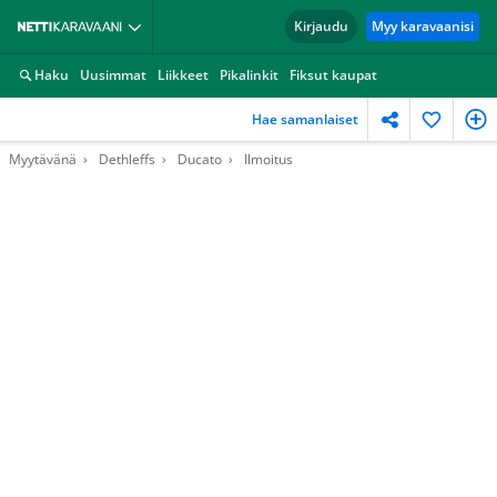
Kirjaudu
Myy karavaanisi
Haku
Uusimmat
Liikkeet
Pikalinkit
Fiksut kaupat
Hae samanlaiset
Myytävänä
Dethleffs
Ducato
Ilmoitus