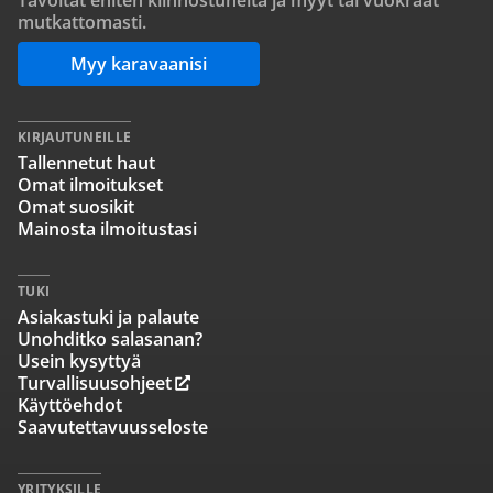
Tavoitat eniten kiinnostuneita ja myyt tai vuokraat
mutkattomasti.
Myy karavaanisi
KIRJAUTUNEILLE
Tallennetut haut
Omat ilmoitukset
Omat suosikit
Mainosta ilmoitustasi
TUKI
Asiakastuki ja palaute
Unohditko salasanan?
Usein kysyttyä
Turvallisuusohjeet
Käyttöehdot
Saavutettavuusseloste
YRITYKSILLE