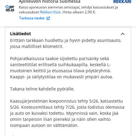
Ajoneuvon historia Suomessa
Katso ajoneuvon aiemmat omistajat, tehdyt katsastukset ja
vakuutukset
Rekkari.fistä
. Hinta alkaen 2,90 €.
Tarkista tiedot
Lisätiedot
Erittäin tarkkaan huollettu ja hyvin pidetty asuntoauto,
jossa maltilliset kilometrit.
Pohjaratkaisussa taakse sijoitettu parisänky sekä
saniteettitilat erillisellä suihkukaapilla, keskellä L-
muotoinen keittiö ja etuosassa tilava pöytäryhmä.
Kaappi- ja säilytystilaa on mukavasti ympäri autoa.
Takana teline kahdelle pyörälle.
Kaasujärjestelmän koeponnistus tehty 5/26, katsastettu
5/26. Kosteusmittaus tehty 7/26, josta todistus olemassa
ja auto on kuivaksi todettu. Myynnissä vain, koska jää
omiin tarpeisiin liian pieneksi ja näin ollen vaihto
isompaan autoon on välttämätön.