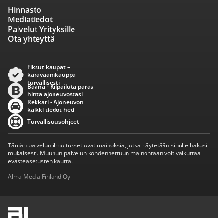
Hinnasto
Mediatiedot
Palvelut Yrityksille
Ota yhteyttä
Fiksut kaupat –
karavaanikauppa
turvallisesti
Baana - Kilpailuta paras
hinta ajoneuvostasi
Rekkari - Ajoneuvon
kaikki tiedot heti
Turvallisuusohjeet
Tämän palvelun ilmoitukset ovat mainoksia, jotka näytetään sinulle hakusi
mukaisesti. Muuhun palvelun kohdennettuun mainontaan voit vaikuttaa
evästeasetusten kautta.
Alma Media Finland Oy