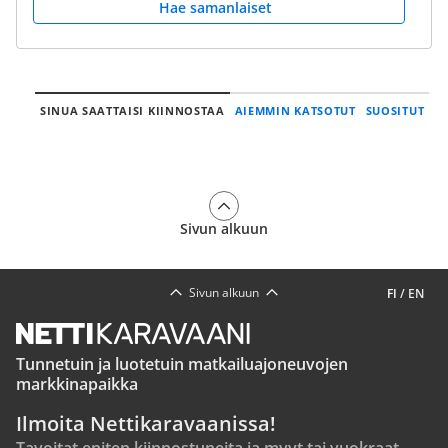
Hae samanlaiset
SINUA SAATTAISI KIINNOSTAA
AIEMMIN KATSOTUT
SUOSITUT
Sivun alkuun
Sivun alkuun
FI
/
EN
Tunnetuin ja luotetuin matkailuajoneuvojen
markkinapaikka
Ilmoita Nettikaravaanissa!