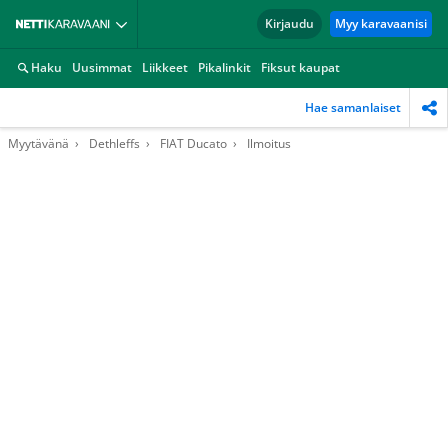
Kirjaudu
Myy karavaanisi
Haku
Uusimmat
Liikkeet
Pikalinkit
Fiksut kaupat
Hae samanlaiset
Myytävänä
Dethleffs
FIAT Ducato
Ilmoitus