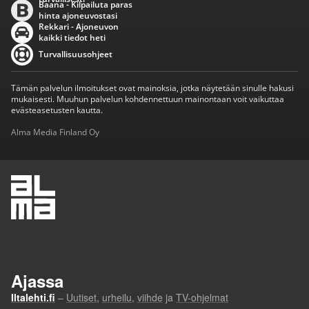
Baana - Kilpailuta paras
hinta ajoneuvostasi
Rekkari - Ajoneuvon
kaikki tiedot heti
Turvallisuusohjeet
Tämän palvelun ilmoitukset ovat mainoksia, jotka näytetään sinulle hakusi
mukaisesti. Muuhun palvelun kohdennettuun mainontaan voit vaikuttaa
evästeasetusten kautta.
Alma Media Finland Oy