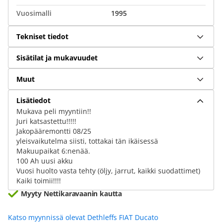
Vuosimalli
1995
Tekniset tiedot
Sisätilat ja mukavuudet
Muut
Lisätiedot
Mukava peli myyntiin!!
Juri katsastettu!!!!!
Jakopääremontti 08/25
yleisvaikutelma siisti, tottakai tän ikäisessä
Makuupaikat 6:nenää.
100 Ah uusi akku
Vuosi huolto vasta tehty (öljy, jarrut, kaikki suodattimet)
Kaiki toimii!!!!
Myyty Nettikaravaanin kautta
Katso myynnissä olevat Dethleffs FIAT Ducato