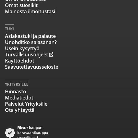
Omat suosikit
Mainosta ilmoitustasi
TUKI
Asiakastuki ja palaute
Unohditko salasanan?
Usein kysyttyä
Turvallisuusohjeet
Käyttöehdot
Saavutettavuusseloste
YRITYKSILLE
Hinnasto
Mediatiedot
Palvelut Yrityksille
Ota yhteyttä
Fiksut kaupat –
karavaanikauppa
turvallisesti