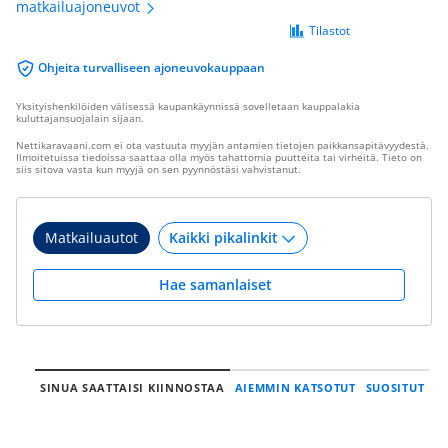
matkailuajoneuvot
Tilastot
Ohjeita turvalliseen ajoneuvokauppaan
Yksityishenkilöiden välisessä kaupankäynnissä sovelletaan kauppalakia
kuluttajansuojalain sijaan.
Nettikaravaani.com ei ota vastuuta myyjän antamien tietojen paikkansapitävyydestä.
Ilmoitetuissa tiedoissa saattaa olla myös tahattomia puutteita tai virheitä. Tieto on
siis sitova vasta kun myyjä on sen pyynnöstäsi vahvistanut.
Matkailuautot
Hae samanlaiset
SINUA SAATTAISI KIINNOSTAA
AIEMMIN KATSOTUT
SUOSITUT