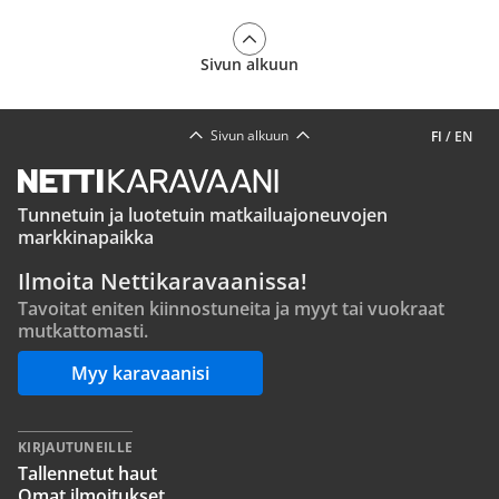
Sivun alkuun
Sivun alkuun
FI
/
EN
Tunnetuin ja luotetuin matkailuajoneuvojen
markkinapaikka
Ilmoita Nettikaravaanissa!
Tavoitat eniten kiinnostuneita ja myyt tai vuokraat
mutkattomasti.
Myy karavaanisi
KIRJAUTUNEILLE
Tallennetut haut
Omat ilmoitukset