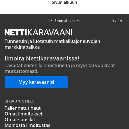
Sivun alkuun
Sivun alkuun
FI
/
EN
Tunnetuin ja luotetuin matkailuajoneuvojen
markkinapaikka
Ilmoita Nettikaravaanissa!
Tavoitat eniten kiinnostuneita ja myyt tai vuokraat
mutkattomasti.
Myy karavaanisi
KIRJAUTUNEILLE
Tallennetut haut
Omat ilmoitukset
Omat suosikit
Mainosta ilmoitustasi