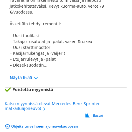
Tavaratila on rakennettu toimivaksi ja helposti
jatkokehitettäväksi. Kevyt kuorma-auto, verot 79
€/vuodessa.
Äskettäin tehdyt remontit:
– Uusi tuulilasi
– Takajarrusatulat ja -palat, vasen & oikea
– Uusi starttimoottori
– Käsijarrukengät ja -vaijerit
– Etujarrulevyt ja -palat
– Diesel-suodatin...
Näytä lisää
Poistettu myynnistä
Katso myynnissä olevat Mercedes-Benz Sprinter
matkailuajoneuvot
Tilastot
Ohjeita turvalliseen ajoneuvokauppaan