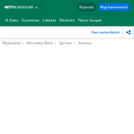
Kirjaudu
Myy karavaanisi
Haku
Uusimmat
Liikkeet
Pikalinkit
Fiksut kaupat
Hae samanlaiset
Myytävänä
Mercedes-Benz
Sprinter
Ilmoitus