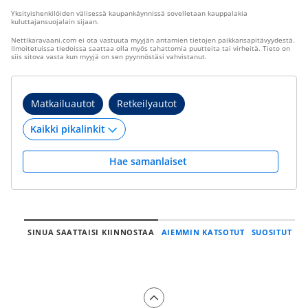
Yksityishenkilöiden välisessä kaupankäynnissä sovelletaan kauppalakia
kuluttajansuojalain sijaan.
Nettikaravaani.com ei ota vastuuta myyjän antamien tietojen paikkansapitävyydestä.
Ilmoitetuissa tiedoissa saattaa olla myös tahattomia puutteita tai virheitä. Tieto on
siis sitova vasta kun myyjä on sen pyynnöstäsi vahvistanut.
Matkailuautot
Retkeilyautot
Hae samanlaiset
SINUA SAATTAISI KIINNOSTAA
AIEMMIN KATSOTUT
SUOSITUT