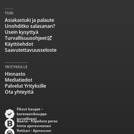
TUKI
Asiakastuki ja palaute
Unohditko salasanan?
Usein kysyttyä
Turvallisuusohjeet
Käyttöehdot
Saavutettavuusseloste
YRITYKSILLE
Hinnasto
Mediatiedot
Palvelut Yrityksille
Ota yhteyttä
Fiksut kaupat –
karavaanikauppa
turvallisesti
Baana - Kilpailuta paras
hinta ajoneuvostasi
Rekkari - Ajoneuvon