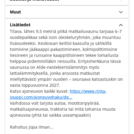
Muut
Lisätiedot
Tilava, lähes 9,5 metriä pitkä matkailuvaunu tarjoaa 6–7
vuodepaikkaa sekä ison oleskeluryhmän, joka muuntuu
lisävuoteeksi. Keskiosan keittiö kaasulla ja sähköllä
toimivine jääkaappi-pakastimineen, kolmipolttimisine
liesineen ja runsaine kaappitiloineen tekee lomailusta
helppoa pidemmilläkin reissuilla. Erityisherkkuna tässä
vaunussa on Alde-nestekiertolämmitys myös
lattialämmityksellä, jonka ansiosta matkustat
miellyttävästi ympäri vuoden – seuraava katsastuskin on
vasta loppuvuonna 2027.
Katso ajoneuvon kaikki kuvat:
https://www.rinta-
jouppi.com/ajoneuvohaku/de...
Vaihdossa voit tarjota autoa, moottoripyörää,
matkailuajoneuvoa, traktoria tai mitä tahansa muuta
ajoneuvoa (yhtä tai vaikka useampaakin)
Rahoitus jopa ilman...