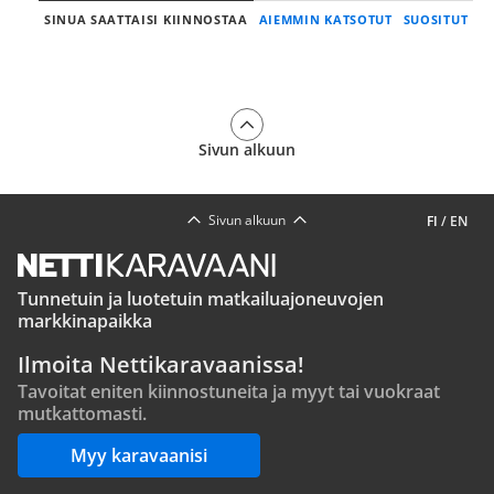
SINUA SAATTAISI KIINNOSTAA
AIEMMIN KATSOTUT
SUOSITUT
Sivun alkuun
Sivun alkuun
FI
/
EN
Tunnetuin ja luotetuin matkailuajoneuvojen
markkinapaikka
Ilmoita Nettikaravaanissa!
Tavoitat eniten kiinnostuneita ja myyt tai vuokraat
mutkattomasti.
Myy karavaanisi