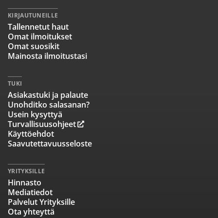
KIRJAUTUNEILLE
Tallennetut haut
Omat ilmoitukset
Omat suosikit
Mainosta ilmoitustasi
TUKI
Asiakastuki ja palaute
Unohditko salasanan?
Usein kysyttyä
Turvallisuusohjeet
Käyttöehdot
Saavutettavuusseloste
YRITYKSILLE
Hinnasto
Mediatiedot
Palvelut Yrityksille
Ota yhteyttä