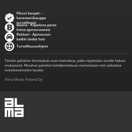
Fiksut kaupat –
karavaanikauppa
turvallisesti
Baana - Kilpailuta paras
hinta ajoneuvostasi
Rekkari - Ajoneuvon
kaikki tiedot heti
Turvallisuusohjeet
Tämän palvelun ilmoitukset ovat mainoksia, jotka näytetään sinulle hakusi
mukaisesti. Muuhun palvelun kohdennettuun mainontaan voit vaikuttaa
evästeasetusten kautta.
Alma Media Finland Oy