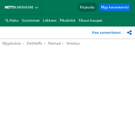
Kirjaudu
Myy karavaanisi
Haku
Uusimmat
Liikkeet
Pikalinkit
Fiksut kaupat
Hae samanlaiset
Myytävänä
Dethleffs
Nomad
Ilmoitus