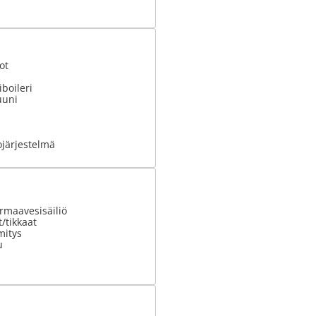
ot
boileri
uuni
ojärjestelmä
armaavesisäiliö
t/tikkaat
mitys
u