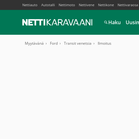
Nettiauto
Autotalli
Nettimoto
Nettivene
Nettikone
Nettivaraosa
Haku
Uusi
Myytävänä
Ford
Transit venetsia
Ilmoitus