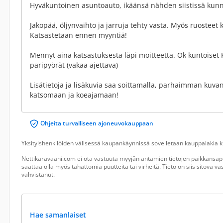
Hyväkuntoinen asuntoauto, ikäänsä nähden siistissä kunnos
Jakopää, öljynvaihto ja jarruja tehty vasta. Myös ruosteet 
Katsastetaan ennen myyntiä!
Mennyt aina katsastuksesta läpi moitteetta. Ok kuntoiset 
paripyörät (vakaa ajettava)
Lisätietoja ja lisäkuvia saa soittamalla, parhaimman kuva
katsomaan ja koeajamaan!
Ohjeita turvalliseen ajoneuvokauppaan
Yksityishenkilöiden välisessä kaupankäynnissä sovelletaan kauppalakia ku
Nettikaravaani.com ei ota vastuuta myyjän antamien tietojen paikkansapi
saattaa olla myös tahattomia puutteita tai virheitä. Tieto on siis sitova 
vahvistanut.
Hae samanlaiset