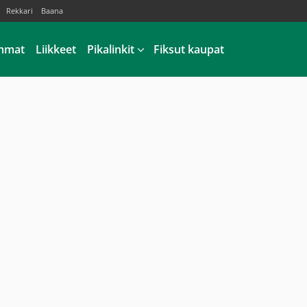
Rekkari
Baana
mmat
Liikkeet
Pikalinkit
Fiksut kaupat