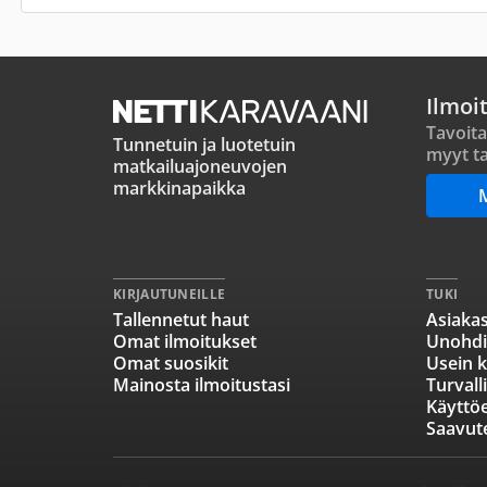
Ilmoi
Tavoita
Tunnetuin ja luotetuin
myyt ta
matkailuajoneuvojen
markkinapaikka
KIRJAUTUNEILLE
TUKI
Tallennetut haut
Asiakas
Omat ilmoitukset
Unohdi
Omat suosikit
Usein k
Mainosta ilmoitustasi
Turvall
Käyttö
Saavut