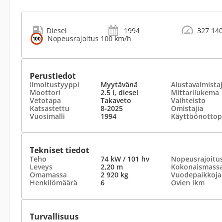
Diesel
1994
327 14
Nopeusrajoitus 100 km/h
Perustiedot
Ilmoitustyyppi
Myytävänä
Alustavalmista
Moottori
2.5 l, diesel
Mittarilukema
Vetotapa
Takaveto
Vaihteisto
Katsastettu
8-2025
Omistajia
Vuosimalli
1994
Käyttöönottop
Tekniset tiedot
Teho
74 kW / 101 hv
Nopeusrajoitu
Leveys
2,20 m
Kokonaismass
Omamassa
2 920 kg
Vuodepaikkoja
Henkilömäärä
6
Ovien lkm
Turvallisuus