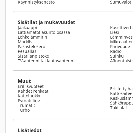
Käynnistyksenesto
Sumuvalot
Sisätilat ja mukavuudet
Jääkaappi
Kasettiverh
Lattiamatot asunto-osassa
Liesi
Lohkolämmitin
Lämminvesi
Markiisi
Mikroaalto
Pakastelokero
Parivuode
Pesuallas
Radio
Sisätilanpistoke
Suihku
TV-antenni tai lautasantenni
Äänentoist
Muut
Erillisvuoteet
Eristetty h
Kahdet renkaat
Kattokaitee
Kattoluukku
Keskusläm
Pyöräteline
Sähkörapp
Trumatic
Tukijalat
Turbo
Lisätiedot