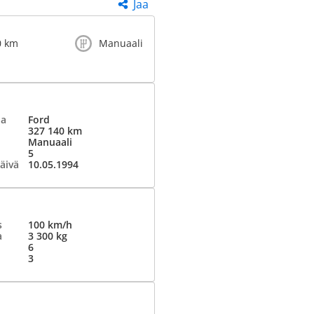
Jaa
0 km
Manuaali
ja
Ford
327 140 km
Manuaali
5
äivä
10.05.1994
s
100 km/h
a
3 300 kg
6
3