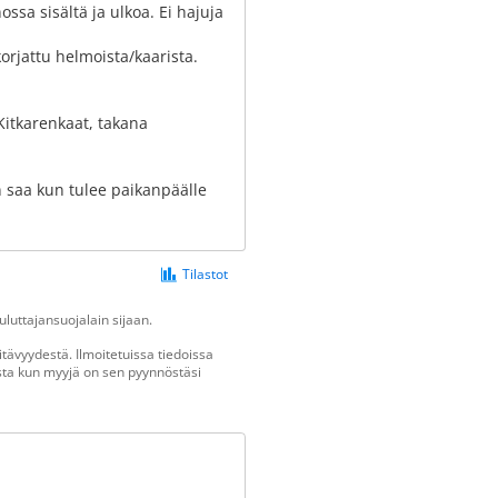
sa sisältä ja ulkoa. Ei hajuja
korjattu helmoista/kaarista.
Kitkarenkaat, takana
n saa kun tulee paikanpäälle
Tilastot
luttajansuojalain sijaan.
tävyydestä. Ilmoitetuissa tiedoissa
vasta kun myyjä on sen pyynnöstäsi