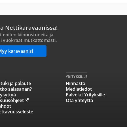
ta Nettikaravaanissa!
t eniten kiinnostuneita ja
i vuokraat mutkattomasti.
Myy karavaanisi
YRITYKSILLE
tuki ja palaute
Hinnasto
tko salasanan?
Mediatiedot
ysyttyä
Palvelut Yrityksille
isuusohjeet
Ota yhteyttä
ehdot
ettavuusseloste