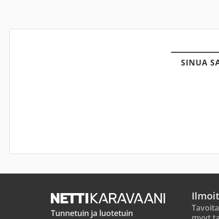
SINUA S
Ilmoi
Tavoita
Tunnetuin ja luotetuin
myyt ta