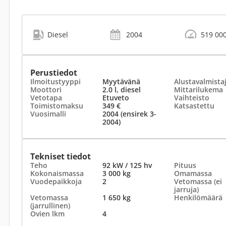
Diesel
2004
519 00
Perustiedot
Ilmoitustyyppi
Myytävänä
Alustavalmista
Moottori
2.0 l, diesel
Mittarilukema
Vetotapa
Etuveto
Vaihteisto
Toimistomaksu
349 €
Katsastettu
Vuosimalli
2004 (ensirek 3-
2004)
Tekniset tiedot
Teho
92 kW / 125 hv
Pituus
Kokonaismassa
3 000 kg
Omamassa
Vuodepaikkoja
2
Vetomassa (ei
jarruja)
Vetomassa
1 650 kg
Henkilömäärä
(jarrullinen)
Ovien lkm
4