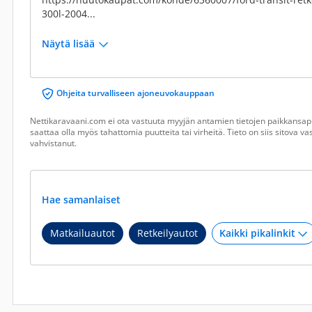
300l-2004...
Näytä lisää
Ohjeita turvalliseen ajoneuvokauppaan
Nettikaravaani.com ei ota vastuuta myyjän antamien tietojen paikkansapi
saattaa olla myös tahattomia puutteita tai virheitä. Tieto on siis sitova 
vahvistanut.
Hae samanlaiset
Matkailuautot
Retkeilyautot