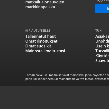
matkailuajoneuvojen
markkinapaikka
KIRJAUTUNEILLE
TUKI
Tallennetut haut
Asiakas
Omat ilmoitukset
Unohdi
Omat suosikit
Usein k
Mainosta ilmoitustasi
Turvall
Käyttö
Saavut
Tämän palvelun ilmoitukset ovat mainoksia, jotka näytetään s
palvelun kohdennettuun mainontaan voit vaikuttaa evästeaset