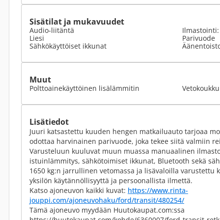
Sisätilat ja mukavuudet
Audio-liitäntä
Ilmastointi
Liesi
Parivuode
Sähkökäyttöiset ikkunat
Äänentoist
Muut
Polttoainekäyttöinen lisälämmitin
Vetokoukku
Lisätiedot
Juuri katsastettu kuuden hengen matkailuauto tarjoaa moni
odottaa harvinainen parivuode, joka tekee siitä valmiin re
Varusteluun kuuluvat muun muassa manuaalinen ilmastoin
istuinlämmitys, sähkötoimiset ikkunat, Bluetooth sekä säh
1650 kg:n jarrullinen vetomassa ja lisävaloilla varustettu
yksilön käytännöllisyyttä ja persoonallista ilmettä.
Katso ajoneuvon kaikki kuvat:
https://www.rinta-
jouppi.com/ajoneuvohaku/ford/transit/480254/
Tämä ajoneuvo myydään Huutokaupat.com:ssa
https://huutokaupat.com/kohde/6360007/ford-transit-retk