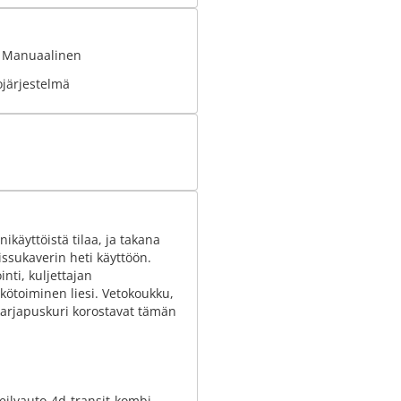
: Manuaalinen
ojärjestelmä
käyttöistä tilaa, ja takana
issukaverin heti käyttöön.
ti, kuljettajan
kötoiminen liesi. Vetokoukku,
 karjapuskuri korostavat tämän
eilyauto-4d-transit-kombi-