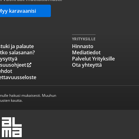
Myy karavaanisi
YRITYKSILLE
tuki ja palaute
Hinnasto
tko salasanan?
Mediatiedot
ysyttyä
Palvelut Yrityksille
isuusohjeet
Ota yhteyttä
ehdot
ettavuusseloste
inulle hakusi mukaisesti. Muuhun
usten kautta.