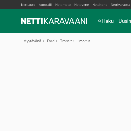
Nettiauto
Autotalli
Nettimoto
Nettivene
Nettikone
Nettivaraosa
Haku
Uusi
Myytävänä
Ford
Transit
Ilmoitus