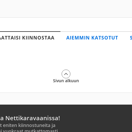
AATTAISI KIINNOSTAA
AIEMMIN KATSOTUT
Sivun alkuun
ta Nettikaravaanissa!
t eniten kiinnostuneita ja
i vuokraat mutkattomasti.