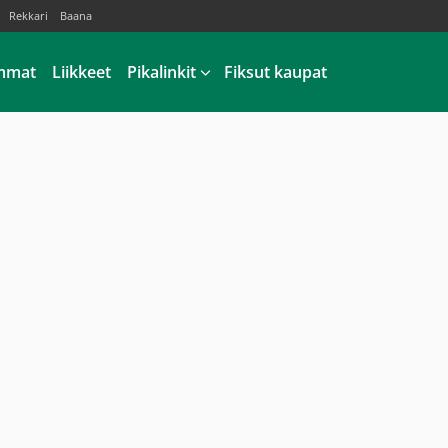
Rekkari
Baana
mmat
Liikkeet
Pikalinkit
Fiksut kaupat