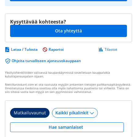
Kysyttävää kohteesta?
Ota yhteyttä
Lataa / Tulosta
Raportoi
Tilastot
Ohjeita turvalliseen ajoneuvokauppaan
Yksityishenkilöiden välisessä kaupankäynnissä sovelletaan kauppalakia
kuluttajansuojalain sijaan.
Nettikaravaani.com ei ota vastuuta myyjän antamien tietojen paikkansapitävyydestä.
Ilmoitetuissa tiedoissa saattaa olla myös tahattomia puutteita tai virheitä. Tieto on
siis sitova vasta kun myyjä on sen pyynnöstäsi vahvistanut.
Matkailuvaunut
Hae samanlaiset