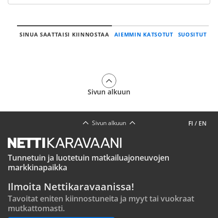
SINUA SAATTAISI KIINNOSTAA
AIEMMIN KATSOTUT
SUOSITUT
Sivun alkuun
Sivun alkuun
FI
/
EN
Tunnetuin ja luotetuin matkailuajoneuvojen
markkinapaikka
Ilmoita Nettikaravaanissa!
Tavoitat eniten kiinnostuneita ja myyt tai vuokraat
mutkattomasti.