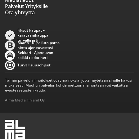
Mediatiedot
Palvelut Yrityksille
Ota yhteyttä
Fiksut kaupat –
karavaanikauppa
turvallisesti
Baana - Kilpailuta paras
hinta ajoneuvostasi
Rekkari - Ajoneuvon
kaikki tiedot heti
Turvallisuusohjeet
Tämän palvelun ilmoitukset ovat mainoksia, jotka näytetään sinulle hakusi
mukaisesti. Muuhun palvelun kohdennettuun mainontaan voit vaikuttaa
evästeasetusten kautta.
Alma Media Finland Oy