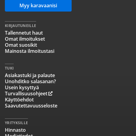
Myy karavaanisi
KIRJAUTUNEILLE
Tallennetut haut
Omat ilmoitukset
Omat suosikit
Mainosta ilmoitustasi
TUKI
Asiakastuki ja palaute
Unohditko salasanan?
Usein kysyttyä
Turvallisuusohjeet
Käyttöehdot
Saavutettavuusseloste
YRITYKSILLE
Hinnasto