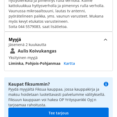
hyttysverkolla ja pimennys rulla verholla. Kolme
kattoluukkua hyttysverholla ja pimennys rulla verholla.
Vaunussa mikroaaltouuni, lautas tv antenni,
pyörätelineen paikka, yms. vaunun varusteet. Mukana
myös kevyt etukatos varusteineen.
Soita 044 5579083, saat lisätietoa.
Myyjä
Jäsenenä 2 kuukautta
Aulis Koivukangas
Yksityinen myyjä
Liminka, Pohjois-Pohjanmaa
Kartta
Kaupat fiksummin?
Pyydä myyjältä Fiksua kauppaa, jossa kauppakirja ja
maksu hoidetaan luotettavasti palvelumme välityksellä.
Fiksuun kauppaan voi hakea OP Yrityspankki Oyj:n
tarjoamaa rahoitusta.
Tee tarjous