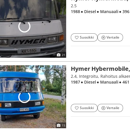
2.5
1988
● Diesel
● Manuaali
● 396
Suosikki
Vertaile
21
Hymer Hybermobile,
2.4, Integroitu, Rahoitus alka
1987
● Diesel
● Manuaali
● 461
Suosikki
Vertaile
15