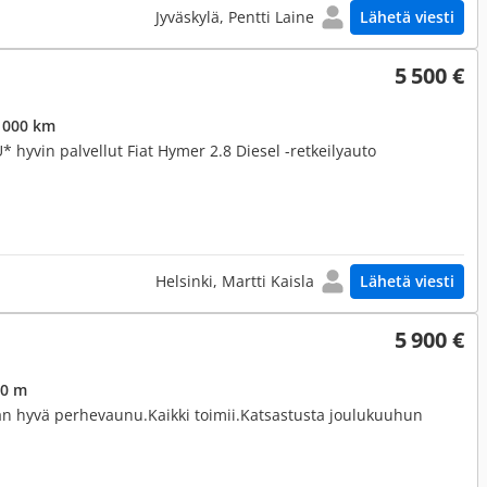
Jyväskylä, Pentti Laine
Lähetä viesti
5 500 €
 000 km
yvin palvellut Fiat Hymer 2.8 Diesel -retkeilyauto
Helsinki, Martti Kaisla
Lähetä viesti
5 900 €
,0 m
taan hyvä perhevaunu.Kaikki toimii.Katsastusta joulukuuhun