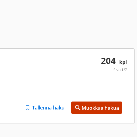
204
kpl
Sivu
1/7
Tallenna haku
Muokkaa hakua