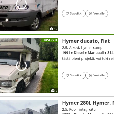
Suosikki
Vertaile
12
Hymer ducato, Fiat
UUSI 72H
2.5, Alkovi, hymer camp
1991
● Diesel
● Manuaali
● 314
tästä pieni projekti. voi toki r
Suosikki
Vertaile
9
Hymer 280L Hymer, 
2.5, Puoli-integroitu