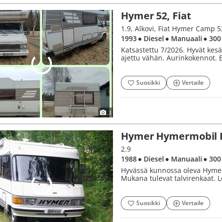
Hymer 52, Fiat
1.9, Alkovi, Fiat Hymer Camp 5
1993
● Diesel
● Manuaali
● 300
Katsastettu 7/2026. Hyvät kesä
ajettu vähän. Aurinkokennot. E
Suosikki
Vertaile
3
Hymer Hymermobil B 
2.9
1988
● Diesel
● Manuaali
● 300
Hyvässä kunnossa oleva Hymer
Mukana tulevat talvirenkaat. 
Suosikki
Vertaile