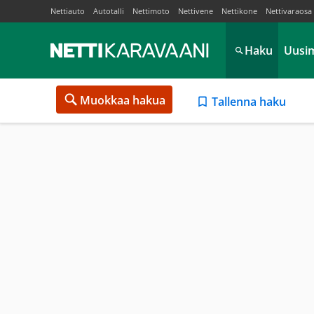
Nettiauto
Autotalli
Nettimoto
Nettivene
Nettikone
Nettivaraosa
Haku
Uusi
Muokkaa hakua
Tallenna haku