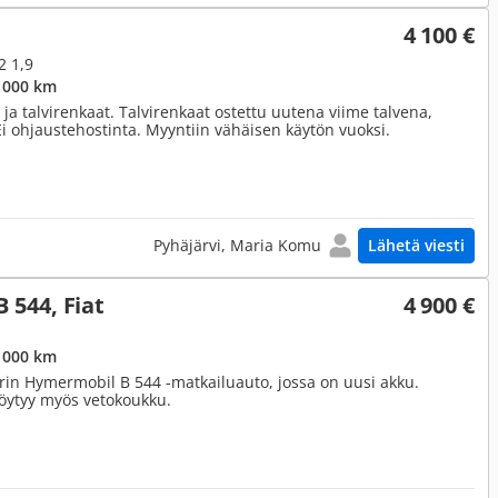
4 100 €
2 1,9
 000 km
 ja talvirenkaat. Talvirenkaat ostettu uutena viime talvena,
i ohjaustehostinta. Myyntiin vähäisen käytön vuoksi.
Pyhäjärvi, Maria Komu
Lähetä viesti
544, Fiat
4 900 €
 000 km
in Hymermobil B 544 -matkailuauto, jossa on uusi akku.
Löytyy myös vetokoukku.