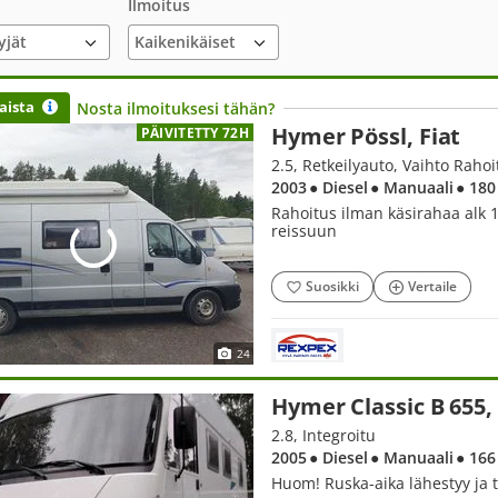
Ilmoitus
yjät
aista
Nosta ilmoituksesi tähän?
Hymer Pössl, Fiat
PÄIVITETTY 72H
2.5, Retkeilyauto, Vaihto Raho
2003
● Diesel
● Manuaali
● 180
Rahoitus ilman käsirahaa alk 1
reissuun
Suosikki
Vertaile
24
Hymer Classic B 655, 
2.8, Integroitu
2005
● Diesel
● Manuaali
● 166
Huom! Ruska-aika lähestyy ja 