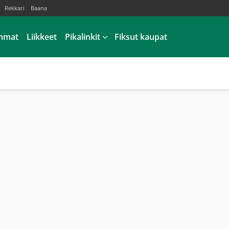
Rekkari
Baana
mmat
Liikkeet
Pikalinkit
Fiksut kaupat