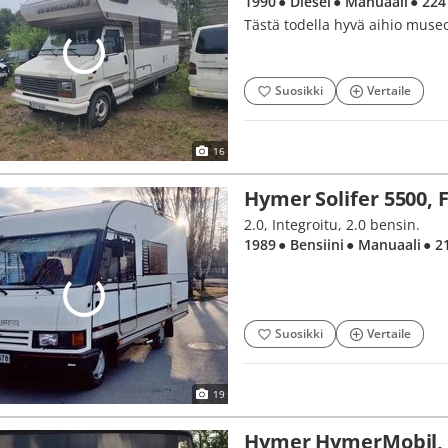
1990
● Diesel
● Manuaali
● 224
Tästä todella hyvä aihio museo
Suosikki
Vertaile
16
Hymer Solifer 5500, F
2.0, Integroitu, 2.0 bensin.
1989
● Bensiini
● Manuaali
● 2
Suosikki
Vertaile
19
Hymer HymerMobil, 