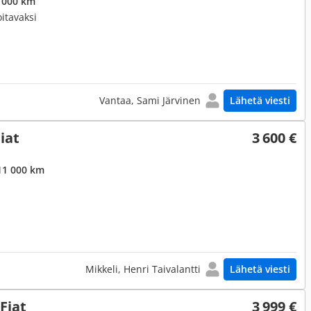
 000 km
itavaksi
Vantaa, Sami Järvinen
Lähetä viesti
iat
3 600 €
11 000 km
Mikkeli, Henri Taivalantti
Lähetä viesti
Fiat
3 999 €