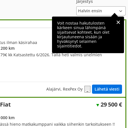
Järjestys
Voit nostaa hakutulosten
kärkeen sinua lähimpänä
sijaitsevat kohteet, kun olet
14 970 €
kirjautuneena sisään ja
hyväksynyt selaimen
itus ilman käsirahaa
sijaintitiedot.
 200 km
79€ kk Katsastettu 6/2026. Tällä heti valmis unelmien
Alajärvi, RexPex Oy
Lähetä viesti
Fiat
29 500 €
 000 km
tässä hieno matkakumppani vaikka siihenkin tarkoitukseen !!