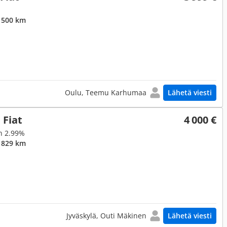
 500 km
Oulu, Teemu Karhumaa
Lähetä viesti
 Fiat
4 000 €
en 2.99%
 829 km
Jyväskylä, Outi Mäkinen
Lähetä viesti