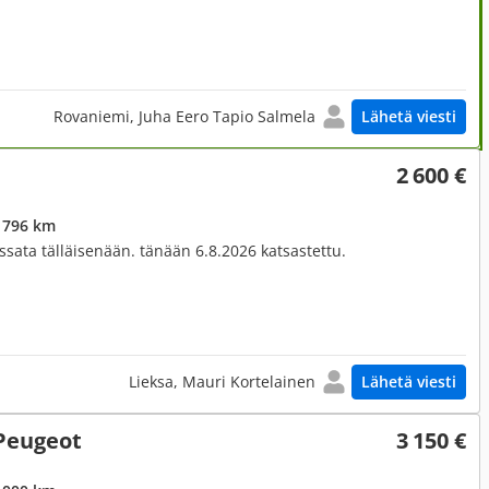
Rovaniemi, Juha Eero Tapio Salmela
Lähetä viesti
2 600 €
 796 km
eissata tälläisenään. tänään 6.8.2026 katsastettu.
Lieksa, Mauri Kortelainen
Lähetä viesti
Peugeot
3 150 €