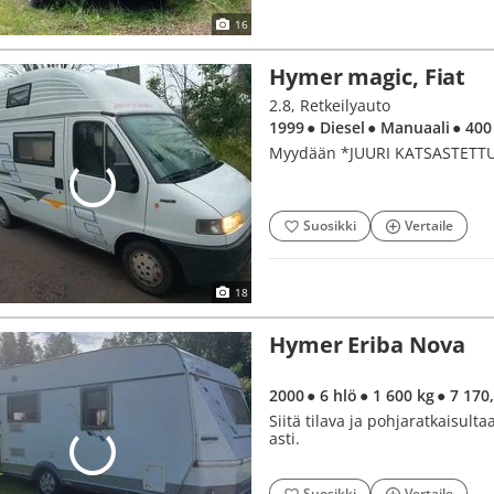
16
Hymer magic, Fiat
2.8, Retkeilyauto
1999
● Diesel
● Manuaali
● 400
Myydään *JUURI KATSASTETTU* h
Suosikki
Vertaile
18
Hymer Eriba Nova
2000
● 6 hlö
● 1 600 kg
● 7 170
Siitä tilava ja pohjaratkaisul
asti.
Suosikki
Vertaile