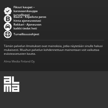
Fiksut kaupat –
karavaanikauppa
turvallisesti
Baana - Kilpailuta paras
hinta ajoneuvostasi
Rekkari - Ajoneuvon
kaikki tiedot heti
Turvallisuusohjeet
Tämän palvelun ilmoitukset ovat mainoksia, jotka näytetään sinulle hakusi
mukaisesti. Muuhun palvelun kohdennettuun mainontaan voit vaikuttaa
evästeasetusten kautta.
Alma Media Finland Oy