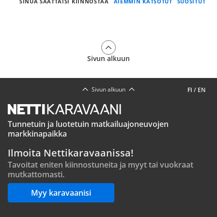
SINUA SAATTAISI KIINNOSTAA
AIEMMIN KATSOTUT
SUOSITUT
Sivun alkuun
Sivun alkuun
FI
/
EN
Tunnetuin ja luotetuin matkailuajoneuvojen
markkinapaikka
Ilmoita Nettikaravaanissa!
Tavoitat eniten kiinnostuneita ja myyt tai vuokraat
mutkattomasti.
Myy karavaanisi