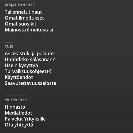
KIRJAUTUNEILLE
Tallennetut haut
Omat ilmoitukset
Omat suosikit
Mainosta ilmoitustasi
TUKI
Asiakastuki ja palaute
Unohditko salasanan?
Usein kysyttyä
Turvallisuusohjeet
Käyttöehdot
Saavutettavuusseloste
YRITYKSILLE
Hinnasto
Mediatiedot
Palvelut Yrityksille
Ota yhteyttä