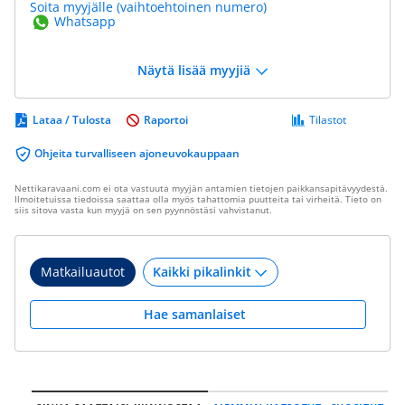
Soita myyjälle (vaihtoehtoinen numero)
Whatsapp
Näytä lisää myyjiä
Lataa / Tulosta
Raportoi
Tilastot
Ohjeita turvalliseen ajoneuvokauppaan
Nettikaravaani.com ei ota vastuuta myyjän antamien tietojen paikkansapitävyydestä.
Ilmoitetuissa tiedoissa saattaa olla myös tahattomia puutteita tai virheitä. Tieto on
siis sitova vasta kun myyjä on sen pyynnöstäsi vahvistanut.
Matkailuautot
Hae samanlaiset