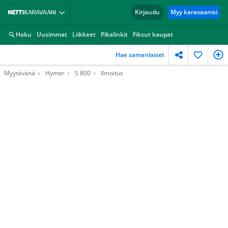
Kirjaudu
Myy karavaanisi
Haku
Uusimmat
Liikkeet
Pikalinkit
Fiksut kaupat
Hae samanlaiset
Myytävänä
Hymer
S 800
Ilmoitus