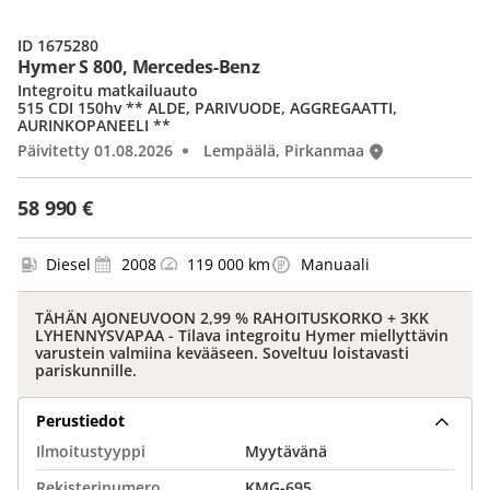
ID 1675280
Hymer S 800, Mercedes-Benz
Integroitu matkailuauto
515 CDI 150hv ** ALDE, PARIVUODE, AGGREGAATTI,
AURINKOPANEELI **
Päivitetty 01.08.2026
Lempäälä, Pirkanmaa
58 990 €
Diesel
2008
119 000 km
Manuaali
TÄHÄN AJONEUVOON 2,99 % RAHOITUSKORKO + 3KK
LYHENNYSVAPAA - Tilava integroitu Hymer miellyttävin
varustein valmiina kevääseen. Soveltuu loistavasti
pariskunnille.
Perustiedot
Ilmoitustyyppi
Myytävänä
Rekisterinumero
KMG-695