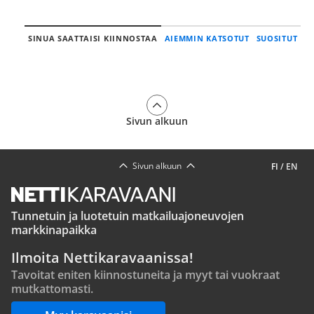
SINUA SAATTAISI KIINNOSTAA
AIEMMIN KATSOTUT
SUOSITUT
Sivun alkuun
Sivun alkuun
FI
/
EN
Tunnetuin ja luotetuin matkailuajoneuvojen
markkinapaikka
Ilmoita Nettikaravaanissa!
Tavoitat eniten kiinnostuneita ja myyt tai vuokraat
mutkattomasti.