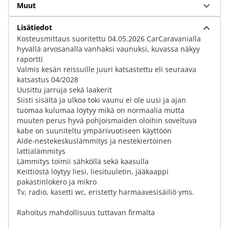
Muut
Lisätiedot
Kosteusmittaus suoritettu 04.05.2026 CarCaravanialla
hyvällä arvosanalla vanhaksi vaunuksi, kuvassa näkyy
raportti
Valmis kesän reissuille juuri katsastettu eli seuraava
katsastus 04/2028
Uusittu jarruja sekä laakerit
Siisti sisältä ja ulkoa toki vaunu ei ole uusi ja ajan
tuomaa kulumaa löytyy mikä on normaalia mutta
muuten perus hyvä pohjoismaiden oloihin soveltuva
kabe on suuniteltu ympärivuotiseen käyttöön
Alde-nestekeskuslämmitys ja nestekiertoinen
lattialämmitys
Lämmitys toimii sähköllä sekä kaasulla
Keittiöstä löytyy liesi, liesituuletin, jääkaappi
pakastinlokero ja mikro
Tv, radio, kasetti wc, eristetty harmaavesisäiliö yms.
Rahoitus mahdollisuus tuttavan firmalta