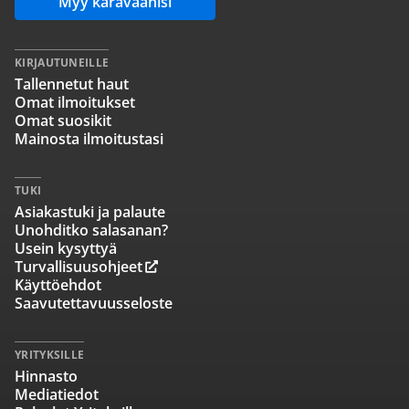
Myy karavaanisi
KIRJAUTUNEILLE
Tallennetut haut
Omat ilmoitukset
Omat suosikit
Mainosta ilmoitustasi
TUKI
Asiakastuki ja palaute
Unohditko salasanan?
Usein kysyttyä
Turvallisuusohjeet
Käyttöehdot
Saavutettavuusseloste
YRITYKSILLE
Hinnasto
Mediatiedot