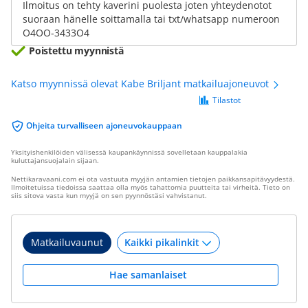
Ilmoitus on tehty kaverini puolesta joten yhteydenotot
suoraan hänelle soittamalla tai txt/whatsapp numeroon
O4OO-3433O4
Poistettu myynnistä
Katso myynnissä olevat Kabe Briljant matkailuajoneuvot
Tilastot
Ohjeita turvalliseen ajoneuvokauppaan
Yksityishenkilöiden välisessä kaupankäynnissä sovelletaan kauppalakia
kuluttajansuojalain sijaan.
Nettikaravaani.com ei ota vastuuta myyjän antamien tietojen paikkansapitävyydestä.
Ilmoitetuissa tiedoissa saattaa olla myös tahattomia puutteita tai virheitä. Tieto on
siis sitova vasta kun myyjä on sen pyynnöstäsi vahvistanut.
Matkailuvaunut
Hae samanlaiset