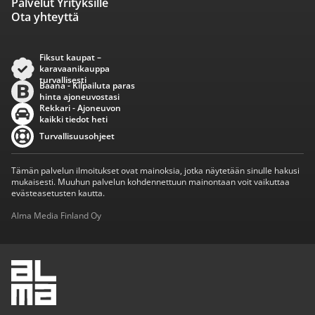
Palvelut Yrityksille
Ota yhteyttä
Fiksut kaupat –
karavaanikauppa
turvallisesti
Baana - Kilpailuta paras
hinta ajoneuvostasi
Rekkari - Ajoneuvon
kaikki tiedot heti
Turvallisuusohjeet
Tämän palvelun ilmoitukset ovat mainoksia, jotka näytetään sinulle hakusi
mukaisesti. Muuhun palvelun kohdennettuun mainontaan voit vaikuttaa
evästeasetusten kautta.
Alma Media Finland Oy