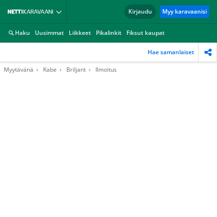
Kirjaudu
Myy karavaanisi
Haku
Uusimmat
Liikkeet
Pikalinkit
Fiksut kaupat
Hae samanlaiset
Myytävänä
Kabe
Briljant
Ilmoitus