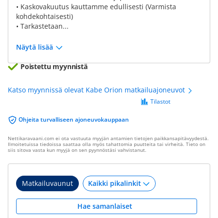
• Kaskovakuutus kauttamme edullisesti (Varmista
kohdekohtaisesti)
• Tarkastetaan...
Näytä lisää
Poistettu myynnistä
Katso myynnissä olevat Kabe Orion matkailuajoneuvot
Tilastot
Ohjeita turvalliseen ajoneuvokauppaan
Nettikaravaani.com ei ota vastuuta myyjän antamien tietojen paikkansapitävyydestä.
Ilmoitetuissa tiedoissa saattaa olla myös tahattomia puutteita tai virheitä. Tieto on
siis sitova vasta kun myyjä on sen pyynnöstäsi vahvistanut.
Matkailuvaunut
Hae samanlaiset