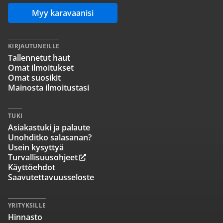
Myy karavaanisi
KIRJAUTUNEILLE
Tallennetut haut
Omat ilmoitukset
Omat suosikit
Mainosta ilmoitustasi
TUKI
Asiakastuki ja palaute
Unohditko salasanan?
Usein kysyttyä
Turvallisuusohjeet
Käyttöehdot
Saavutettavuusseloste
YRITYKSILLE
Hinnasto