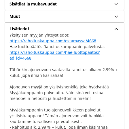
Sisätilat ja mukavuudet
Muut
Lisätiedot
Yksityisen myyjän yhteystiedot:
https://rahoituskauppa.com/ostamassa/4668
Hae luottopäätös Rahoituskumppanin palvelusta:
https://rahoituskauppa.com/hae-luottopaatos?
ad_id=4668
Tähänkin ajoneuvoon saatavilla rahoitus alkaen 2,99% +
kulut, jopa ilman käsirahaa!
Ajoneuvon myyjä on yksityishenkilö, joka hyödyntää
Myyjäkumppanin palveluita. Näin sinä voit ostaa
menopelin helposti ja huolettomin mielin!
Myyjäkumppanin tuo ajoneuvoliikkeen palvelut
yksityiskauppaan! Tämän ajoneuvon voit hankkia
kauttamme turvallisesti ja edullisesti:
• Rahoitus alk. 2,99 % + kulut, jopa ilman käsirahaa