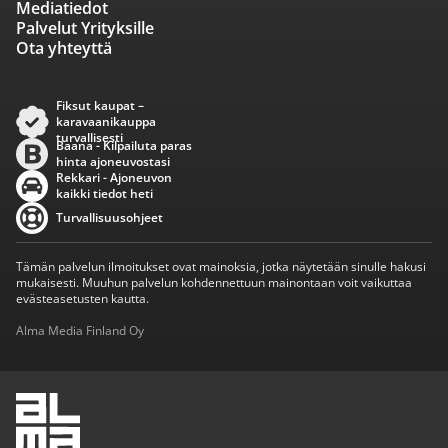
Mediatiedot
Palvelut Yrityksille
Ota yhteyttä
Fiksut kaupat –
karavaanikauppa
turvallisesti
Baana - Kilpailuta paras
hinta ajoneuvostasi
Rekkari - Ajoneuvon
kaikki tiedot heti
Turvallisuusohjeet
Tämän palvelun ilmoitukset ovat mainoksia, jotka näytetään sinulle hakusi
mukaisesti. Muuhun palvelun kohdennettuun mainontaan voit vaikuttaa
evästeasetusten kautta.
Alma Media Finland Oy