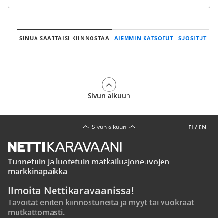
SINUA SAATTAISI KIINNOSTAA
AIEMMIN KATSOTUT
SUOSITUT
Sivun alkuun
Sivun alkuun
FI
/
EN
Tunnetuin ja luotetuin matkailuajoneuvojen
markkinapaikka
Ilmoita Nettikaravaanissa!
Tavoitat eniten kiinnostuneita ja myyt tai vuokraat
mutkattomasti.