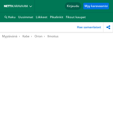
Kirjaudu
Myy karavaanisi
Haku
Uusimmat
Liikkeet
Pikalinkit
Fiksut kaupat
Hae samanlaiset
Myytävänä
Kabe
Orion
Ilmoitus