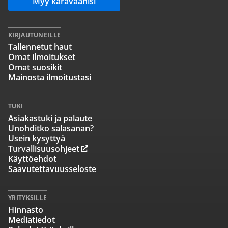
Myy karavaanisi
KIRJAUTUNEILLE
Tallennetut haut
Omat ilmoitukset
Omat suosikit
Mainosta ilmoitustasi
TUKI
Asiakastuki ja palaute
Unohditko salasanan?
Usein kysyttyä
Turvallisuusohjeet
Käyttöehdot
Saavutettavuusseloste
YRITYKSILLE
Hinnasto
Mediatiedot