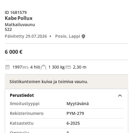
ID 1681579
Kabe Pollux
Matkailuvaunu
522
Päivitetty 29.07.2026
Posio, Lappi
6 000 €
1997
4 hlö
1 300 kg
2,30 m
Siistikuntoinen kuiva ja toimiva vaunu.
Perustiedot
Ilmoitustyyppi
Myytävänä
Rekisterinumero
PYM-279
Katsastettu
6-2025
Omistajia
3