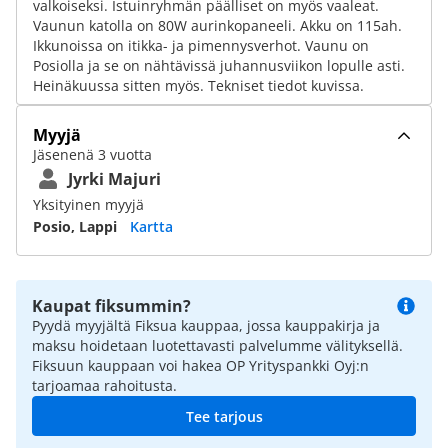
valkoiseksi. Istuinryhmän päälliset on myös vaaleat.
Vaunun katolla on 80W aurinkopaneeli. Akku on 115ah.
Ikkunoissa on itikka- ja pimennysverhot. Vaunu on
Posiolla ja se on nähtävissä juhannusviikon lopulle asti.
Heinäkuussa sitten myös. Tekniset tiedot kuvissa.
Myyjä
Jäsenenä 3 vuotta
Jyrki Majuri
Yksityinen myyjä
Posio, Lappi
Kartta
Kaupat fiksummin?
Pyydä myyjältä Fiksua kauppaa, jossa kauppakirja ja
maksu hoidetaan luotettavasti palvelumme välityksellä.
Fiksuun kauppaan voi hakea OP Yrityspankki Oyj:n
tarjoamaa rahoitusta.
Tee tarjous