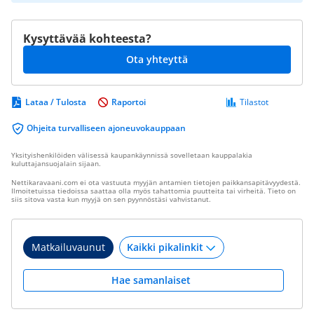
Kysyttävää kohteesta?
Ota yhteyttä
Lataa / Tulosta
Raportoi
Tilastot
Ohjeita turvalliseen ajoneuvokauppaan
Yksityishenkilöiden välisessä kaupankäynnissä sovelletaan kauppalakia
kuluttajansuojalain sijaan.
Nettikaravaani.com ei ota vastuuta myyjän antamien tietojen paikkansapitävyydestä.
Ilmoitetuissa tiedoissa saattaa olla myös tahattomia puutteita tai virheitä. Tieto on
siis sitova vasta kun myyjä on sen pyynnöstäsi vahvistanut.
Matkailuvaunut
Hae samanlaiset