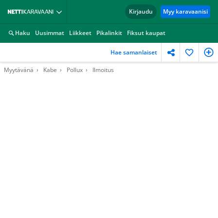
Kirjaudu
Myy karavaanisi
Haku
Uusimmat
Liikkeet
Pikalinkit
Fiksut kaupat
Hae samanlaiset
Myytävänä
Kabe
Pollux
Ilmoitus