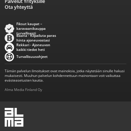
Palvelut Yrityksille
Ota yhteyttä
Fiksut kaupat –
karavaanikauppa
turvallisesti
Baana - Kilpailuta paras
hinta ajoneuvostasi
Rekkari - Ajoneuvon
kaikki tiedot heti
Turvallisuusohjeet
Tämän palvelun ilmoitukset ovat mainoksia, jotka näytetään sinulle hakusi
mukaisesti. Muuhun palvelun kohdennettuun mainontaan voit vaikuttaa
evästeasetusten kautta.
Alma Media Finland Oy