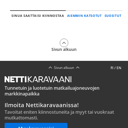
SINUA SAATTAISI KIINNOSTAA
AIEMMIN KATSOTUT
SUOSITUT
Sivun alkuun
Sivun alkuun
FI
/
EN
Tunnetuin ja luotetuin matkailuajoneuvojen
markkinapaikka
Ilmoita Nettikaravaanissa!
Tavoitat eniten kiinnostuneita ja myyt tai vuokraat
mutkattomasti.