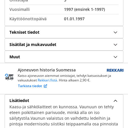
Vuosimalli
1997 (ensirek 1-1997)
Käyttöönottopäivä
01.01.1997
Tekniset tiedot
Sisätilat ja mukavuudet
Muut
Ajoneuvon historia Suomessa
Katso ajoneuvon aiemmat omistajat, tehdyt katsastukset ja
vakuutukset
Rekkari.fistä
. Hinta alkaen 2,90 €.
Tarkista tiedot
Lisätiedot
Kaasu-ja sähkölaitteet on kunnossa. Vaunuun on tehty
eteen poikittainen parivuode, minkä alla on iso
säilytystila.Vaunun valaistus on vaihdettu ledeihin ja
pintoja modernisoitu siistiksi teippaamalla osa pinnoista