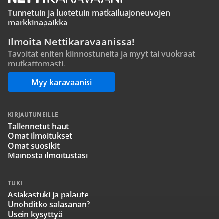
Tunnetuin ja luotetuin matkailuajoneuvojen
markkinapaikka
Ilmoita Nettikaravaanissa!
Tavoitat eniten kiinnostuneita ja myyt tai vuokraat
mutkattomasti.
Myy karavaanisi
KIRJAUTUNEILLE
Tallennetut haut
Omat ilmoitukset
Omat suosikit
Mainosta ilmoitustasi
TUKI
Asiakastuki ja palaute
Unohditko salasanan?
Usein kysyttyä