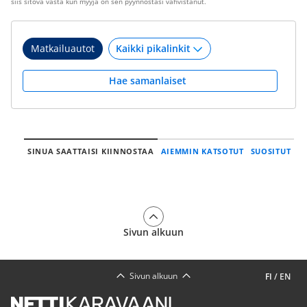
siis sitova vasta kun myyjä on sen pyynnöstäsi vahvistanut.
Matkailuautot
Hae samanlaiset
SINUA SAATTAISI KIINNOSTAA
AIEMMIN KATSOTUT
SUOSITUT
Sivun alkuun
Sivun alkuun
FI
/
EN