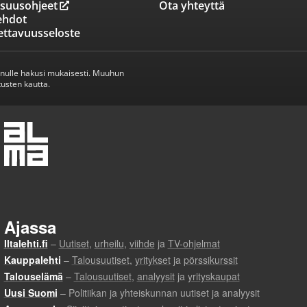
isuusohjeet
Ota yhteyttä
ehdot
ettavuusseloste
inulle hakusi mukaisesti. Muuhun
usten kautta.