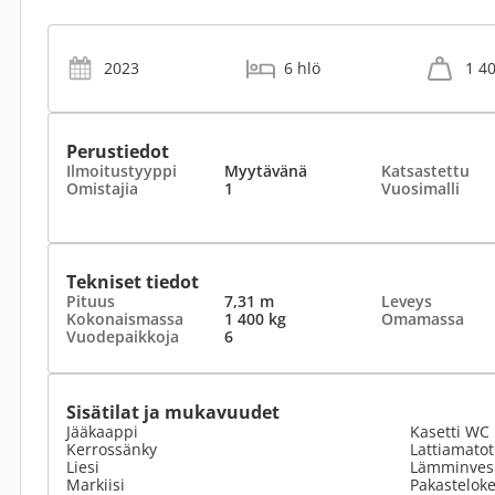
2023
6 hlö
1 4
Perustiedot
Ilmoitustyyppi
Myytävänä
Katsastettu
Omistajia
1
Vuosimalli
Tekniset tiedot
Pituus
7,31 m
Leveys
Kokonaismassa
1 400 kg
Omamassa
Vuodepaikkoja
6
Sisätilat ja mukavuudet
Jääkaappi
Kasetti WC
Kerrossänky
Lattiamato
Liesi
Lämminvesi
Markiisi
Pakastelok