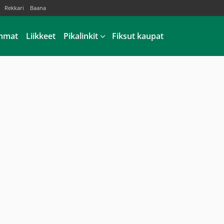
Rekkari
Baana
mmat
Liikkeet
Pikalinkit
Fiksut kaupat