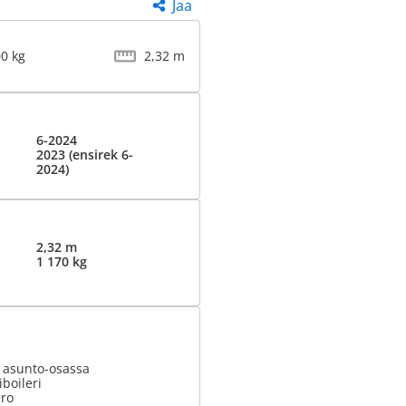
Jaa
00 kg
2,32 m
6-2024
2023 (ensirek 6-
2024)
2,32 m
1 170 kg
t asunto-osassa
boileri
ero