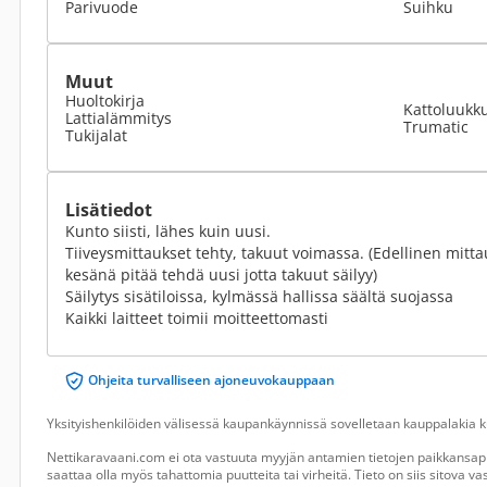
Parivuode
Suihku
Muut
Huoltokirja
Kattoluukk
Lattialämmitys
Trumatic
Tukijalat
Lisätiedot
Kunto siisti, lähes kuin uusi.
Tiiveysmittaukset tehty, takuut voimassa. (Edellinen mitta
kesänä pitää tehdä uusi jotta takuut säilyy)
Säilytys sisätiloissa, kylmässä hallissa säältä suojassa
Kaikki laitteet toimii moitteettomasti
Ohjeita turvalliseen ajoneuvokauppaan
Yksityishenkilöiden välisessä kaupankäynnissä sovelletaan kauppalakia ku
Nettikaravaani.com ei ota vastuuta myyjän antamien tietojen paikkansapi
saattaa olla myös tahattomia puutteita tai virheitä. Tieto on siis sitova 