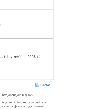
u
us tehty keväällä 2025, tänä
Tilastot
luttajansuojalain sijaan.
tävyydestä. Ilmoitetuissa tiedoissa
vasta kun myyjä on sen pyynnöstäsi