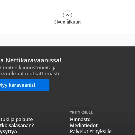
Sivun alkuun
ta Nettikaravaanissa!
t eniten kiinnostuneita ja
i vuokraat mutkattomasti.
Myy karavaanisi
YRITYKSILLE
tuki ja palaute
Hinnasto
tko salasanan?
Mediatiedot
ysyttyä
Palvelut Yrityksille