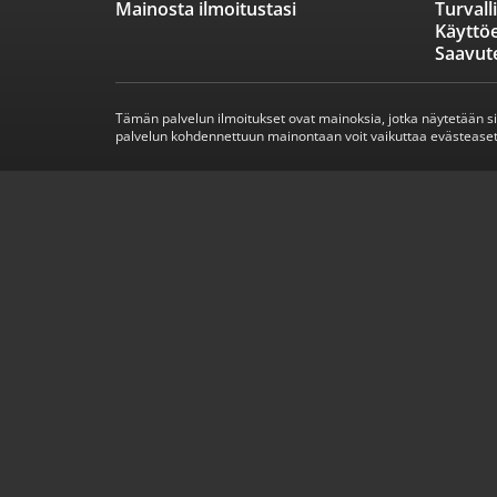
Mainosta ilmoitustasi
Turvall
Käyttö
Saavut
Tämän palvelun ilmoitukset ovat mainoksia, jotka näytetään s
palvelun kohdennettuun mainontaan voit vaikuttaa evästeaset