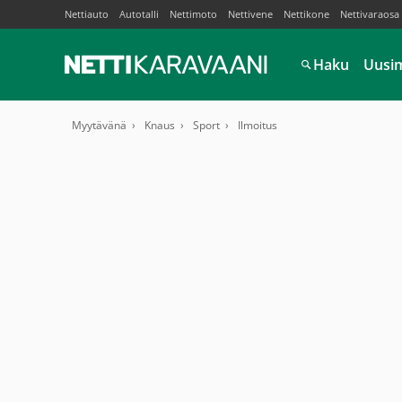
Nettiauto
Autotalli
Nettimoto
Nettivene
Nettikone
Nettivaraosa
Haku
Uusi
Myytävänä
Knaus
Sport
Ilmoitus