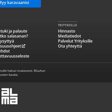
Myy karavaanisi
YRITYKSILLE
tuki ja palaute
Hinnasto
tko salasanan?
Mediatiedot
ysyttyä
Palvelut Yrityksille
isuusohjeet
Ota yhteyttä
ehdot
ettavuusseloste
inulle hakusi mukaisesti. Muuhun
usten kautta.