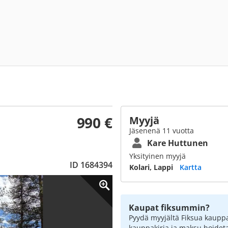
990 €
Myyjä
Jäsenenä 11 vuotta
Kare Huttunen
Yksityinen myyjä
ID 1684394
Kolari, Lappi
Kartta
Kaupat fiksummin?
Pyydä myyjältä Fiksua kauppa
kauppakirja ja maksu hoidet