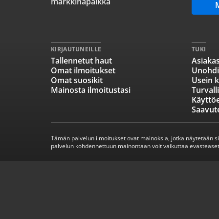
markkinapaikka
KIRJAUTUNEILLE
TUKI
Tallennetut haut
Asiakas
Omat ilmoitukset
Unohdi
Omat suosikit
Usein k
Mainosta ilmoitustasi
Turvall
Käyttö
Saavut
Tämän palvelun ilmoitukset ovat mainoksia, jotka näytetään s
palvelun kohdennettuun mainontaan voit vaikuttaa evästeaset