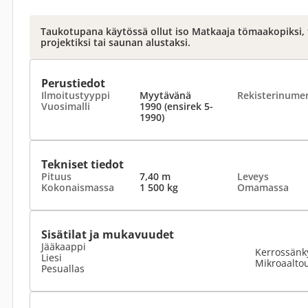
Taukotupana käytössä ollut iso Matkaaja tömaakopiksi, t
projektiksi tai saunan alustaksi.
Perustiedot
Ilmoitustyyppi
Myytävänä
Rekisterinume
Vuosimalli
1990 (ensirek 5-
1990)
Tekniset tiedot
Pituus
7,40 m
Leveys
Kokonaismassa
1 500 kg
Omamassa
Sisätilat ja mukavuudet
Jääkaappi
Kerrossänk
Liesi
Mikroaalto
Pesuallas