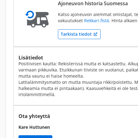
Ajoneuvon historia Suomessa
Katso ajoneuvon aiemmat omistajat, te
vakuutukset
Rekkari.fistä
. Hinta alkaen
Tarkista tiedot
Lisätiedot
Positiivisen kautta: Rekisterissä mutta ei katsastettu. Alk
varmaan pikkuvika. Etuikkunan tiiviste on vuotanut, paik
mutta vaunu ei haise homeelta.
Lattialämmitysmatto on mutta muuntaja rikki/poistettu. Mi
halkeamia mutta ei pintaakaan). Kaasuvehkeitä ei ole test
irtolämmittimellä.
Ota yhteyttä
Kare Huttunen