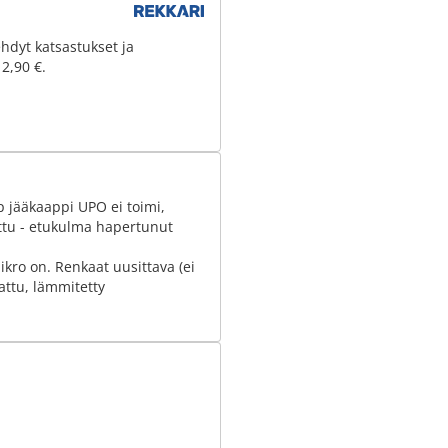
hdyt katsastukset ja
 2,90 €.
up jääkaappi UPO ei toimi,
attu - etukulma hapertunut
kro on. Renkaat uusittava (ei
attu, lämmitetty