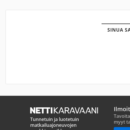
SINUA S
Ilmoi
Tavoita
Tunnetuin ja luotetuin
myyt ta
matkailuajoneuvojen