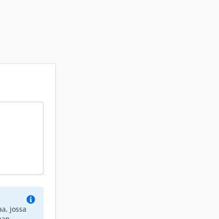
a, jossa
aan