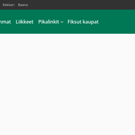
Rekkari
Baana
mmat
Liikkeet
Pikalinkit
Fiksut kaupat