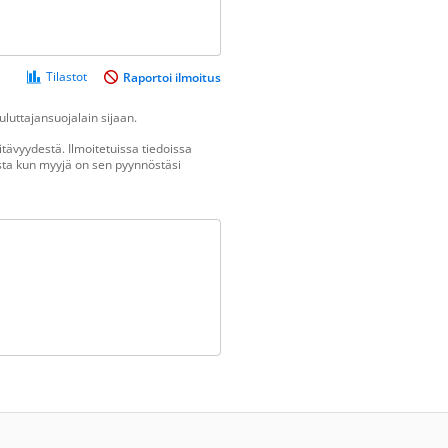
Tilastot
Raportoi ilmoitus
luttajansuojalain sijaan.
tävyydestä. Ilmoitetuissa tiedoissa
vasta kun myyjä on sen pyynnöstäsi