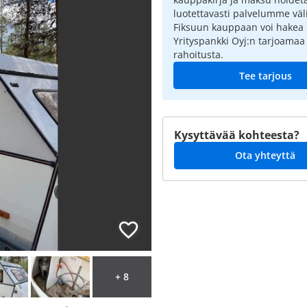
luotettavasti palvelumme väli
Fiksuun kauppaan voi hakea
Yrityspankki Oyj:n tarjoamaa
rahoitusta.
Tee tarjous
Kysyttävää kohteesta?
Ota yhteyttä
+ 8