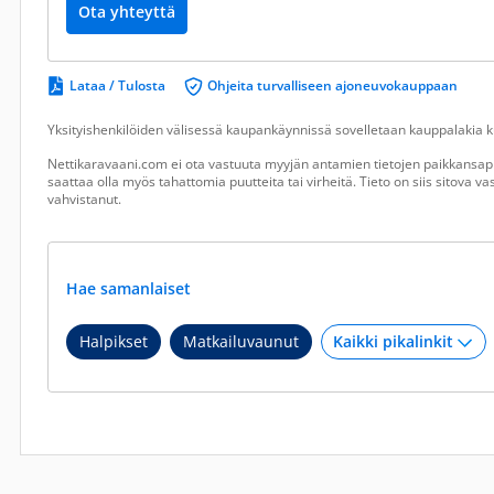
Ota yhteyttä
Lataa / Tulosta
Ohjeita turvalliseen ajoneuvokauppaan
Yksityishenkilöiden välisessä kaupankäynnissä sovelletaan kauppalakia ku
Nettikaravaani.com ei ota vastuuta myyjän antamien tietojen paikkansapi
saattaa olla myös tahattomia puutteita tai virheitä. Tieto on siis sitova 
vahvistanut.
Hae samanlaiset
Halpikset
Matkailuvaunut