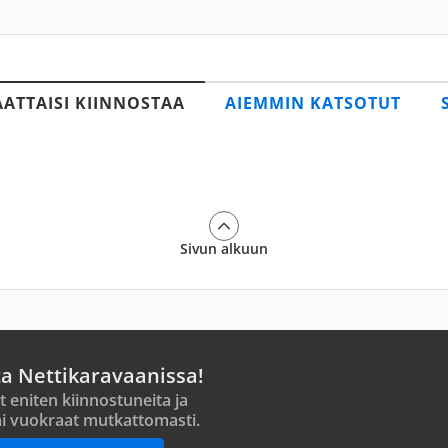
AATTAISI KIINNOSTAA
AIEMMIN KATSOTUT
Sivun alkuun
ta Nettikaravaanissa!
t eniten kiinnostuneita ja
i vuokraat mutkattomasti.