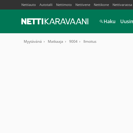
Nettiauto
Autotalli
Nettimoto
Nettivene
Nettikone
Nettivaraosa
Haku
Uusi
Myytävänä
Matkaaja
9004
Ilmoitus