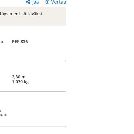
Jaa
Vertaa
äysin entisöitäväksi
ro
PEF-836
2,30 m
1 070 kg
y
uuni