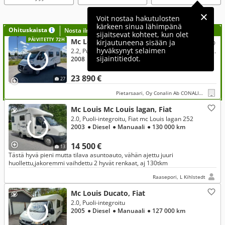
Voit nostaa hakutulosten
kärkeen sinua lähimpänä
Ohituskaista
Nosta ilmoituksesi tähän?
sijaitsevat kohteet, kun olet
PÄIVITETTY 72H
Mc Louis Lagan 252, Fiat
kirjautuneena sisään ja
hyväksynyt selaimen
2.2, Puoli-integroitu, Parivuode, pyöräteline, p-kamera, navi, invertteri, siisti!
sijaintitiedot.
2008
● Diesel
● Manuaali
● 117 000 km
23 890 €
27
Pietarsaari, Oy Conalin Ab CONALIN CARS
Mc Louis Mc Louis lagan, Fiat
2.0, Puoli-integroitu, Fiat mc Louis lagan 252
2003
● Diesel
● Manuaali
● 130 000 km
14 500 €
13
Tästä hyvä pieni mutta tilava asuntoauto, vähän ajettu juuri
huollettu,jakoremmi vaihdettu 2 hyvät renkaat, aj 130tkm
Raasepori, L Kihlstedt
Mc Louis Ducato, Fiat
2.0, Puoli-integroitu
2005
● Diesel
● Manuaali
● 127 000 km