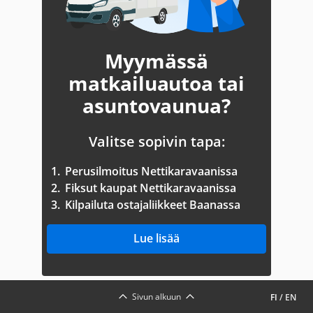
Myymässä
matkailuautoa tai
asuntovaunua?
Valitse sopivin tapa:
1.
Perusilmoitus Nettikaravaanissa
2.
Fiksut kaupat Nettikaravaanissa
3.
Kilpailuta ostajaliikkeet Baanassa
Lue lisää
Sivun alkuun
FI
/
EN