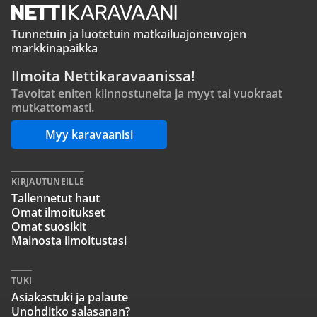
Tunnetuin ja luotetuin matkailuajoneuvojen
markkinapaikka
Ilmoita Nettikaravaanissa!
Tavoitat eniten kiinnostuneita ja myyt tai vuokraat
mutkattomasti.
Myy karavaanisi
KIRJAUTUNEILLE
Tallennetut haut
Omat ilmoitukset
Omat suosikit
Mainosta ilmoitustasi
TUKI
Asiakastuki ja palaute
Unohditko salasanan?