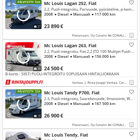
PÄIVITETTY 72H
Mc Louis Lagan 252, Fiat
2.2, Puoli-integroitu, Parivuode, pyöräteline, p-kamera, navi, invertteri, siisti!
2008
● Diesel
● Manuaali
● 117 000 km
23 890 €
27
Pietarsaari, Oy Conalin Ab CONALIN CARS
Mc Louis Lagan 263, Fiat
2.2, Puoli-integroitu, Fiat 2,2 JTD 100 Multijet Puoli-integroitu
2008
● Diesel
● Manuaali
● 156 000 km
24 500 €
30
B-kortti - SIISTI PUOLI-INTEGROITU SOPUISAAN HINTALUOKKAAN
Vantaa, J. Rinta-Jouppi Vantaa, Caravan
PÄIVITETTY 72H
Mc Louis Tandy P700, Fiat
2.3, Puoli-integroitu, Saarekevuode, Ilmastointi, Webasto, Truma Sähköpatruunalla, Pöytäryhmä+sivusohva, markiisi, pyöräteline.
2008
● Diesel
● Manuaali
● 167 500 km
26 900 €
18
Pietarsaari, Oy Conalin Ab CONALIN CARS
Mc Louis Tendy, Fiat