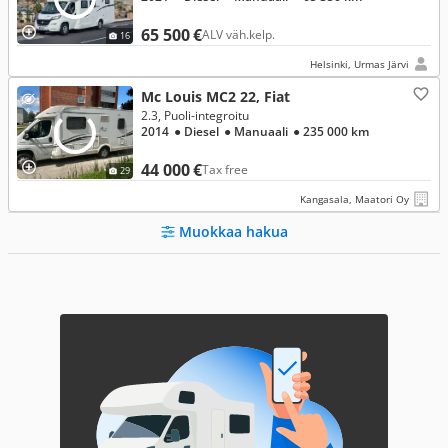
65 500 €
ALV väh.kelp.
16
Helsinki, Urmas Järvi
Mc Louis MC2 22, Fiat
2.3, Puoli-integroitu
2014
● Diesel
● Manuaali
● 235 000 km
44 000 €
Tax free
29
Kangasala, Maatori Oy
Muokkaa hakua