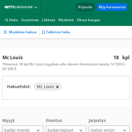
Kirjaudu
Myy karavaanisi
Haku
Uusimmat
Liikkeet
Pikalinkit
Fiksut kaupat
Muokkaa hakua
Tallenna haku
Mc Louis
18
kpl
Yhteensä 18 kpl Mc Louis myydään alla olevien ilmoitusten kautta 14 500 € -
65 500 €.
Hakuehdot:
Mc Louis
Myyjä
Ilmoitus
Järjestys
Kaikki myyjät