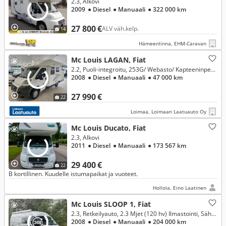
2.3, Alkovi
2009
● Diesel
● Manuaali
● 322 000 km
27 800 €
ALV väh.kelp.
14
Hämeenlinna, EHM-Caravan
Mc Louis LAGAN, Fiat
2.2, Puoli-integroitu, 253G/ Webasto/ Kapteeninpenkit/ Markiisi/ Lattialämmitys
2008
● Diesel
● Manuaali
● 47 000 km
27 990 €
22
Loimaa, Loimaan Laatuauto Oy
Mc Louis Ducato, Fiat
2.3, Alkovi
2011
● Diesel
● Manuaali
● 173 567 km
29 400 €
22
B kortillinen. Kuudelle istumapaikat ja vuoteet.
Hollola, Eino Laatinen
Mc Louis SLOOP 1, Fiat
2.3, Retkeilyauto, 2.3 Mjet (120 hv) Ilmastointi, Sähköpatruuna, Vetokoukku, Aurinkopaneeli..
2008
● Diesel
● Manuaali
● 204 000 km