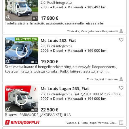
2.0, Puoli-integroitu
2003
● Diesel
● Manuaali
● 185 492 km
17 900 €
9
Todella siisti ja Ilmastoitu asuntoauto seuraavalle reissaajalle
Ylivieska, Vesa Johannes Haapakoski
PÄIVITETTY 72H
Mc Louis 262, Fiat
2.8, Puoli-integroitu
2006
● Diesel
● Manuaali
● 169 000 km
19 800 €
16
Siisti matkailuauto 6 hengelle rekisteröity ja turvavyöt. Koeponnistettu,
kosteusmitattu ja todettu kuivaksi. Kaikki laitteet testattu ja toimii.
Tuusula, Kai Immonen
Mc Louis Lagan 263, Fiat
2.2, Puoli-integroitu, Fiat 2,2 JTD 100HV Puoli-integroitu
2007
● Diesel
● Manuaali
● 194 000 km
22 500 €
25
B-kortti - PARIVUODE, JAKOPÄÄ KETJULLA
Vantaa, J. Rinta-Jouppi Vantaa, Caravan