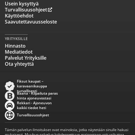
Usein kysyttyä
Turvallisuusohjeet
Käyttöehdot
Saavutettavuusseloste
YRITYKSILLE
Hinnasto
Mediatiedot
Palvelut Yrityksille
Ota yhteyttä
Fiksut kaupat –
karavaanikauppa
turvallisesti
Baana - Kilpailuta paras
hinta ajoneuvostasi
Rekkari - Ajoneuvon
kaikki tiedot heti
Turvallisuusohjeet
Tämän palvelun ilmoitukset ovat mainoksia, jotka näytetään sinulle hakusi
mukaisesti. Muuhun palvelun kohdennettuun mainontaan voit vaikuttaa