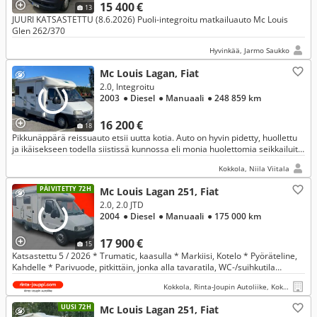
15 400 €
13
JUURI KATSASTETTU (8.6.2026) Puoli-integroitu matkailuauto Mc Louis
Glen 262/370
Hyvinkää, Jarmo Saukko
Mc Louis Lagan, Fiat
2.0, Integroitu
2003
● Diesel
● Manuaali
● 248 859 km
16 200 €
18
Pikkunäppärä reissuauto etsii uutta kotia. Auto on hyvin pidetty, huollettu
ja ikäisekseen todella siistissä kunnossa eli monia huolettomia seikkailuita
on vielä edessäpäin.
Kokkola, Niila Viitala
PÄIVITETTY 72H
Mc Louis Lagan 251, Fiat
2.0, 2.0 JTD
2004
● Diesel
● Manuaali
● 175 000 km
17 900 €
15
Katsastettu 5 / 2026 * Trumatic, kaasulla * Markiisi, Kotelo * Pyöräteline,
Kahdelle * Parivuode, pitkittäin, jonka alla tavaratila, WC-/suihkutila
vieressä
Kokkola, Rinta-Joupin Autoliike, Kokkola
UUSI 72H
Mc Louis Lagan 251, Fiat