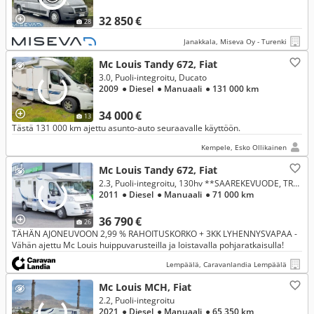
32 850 €
28
Janakkala, Miseva Oy - Turenki
Mc Louis Tandy 672, Fiat
3.0, Puoli-integroitu, Ducato
2009
● Diesel
● Manuaali
● 131 000 km
34 000 €
13
Tästä 131 000 km ajettu asunto-auto seuraavalle käyttöön.
Kempele, Esko Ollikainen
Mc Louis Tandy 672, Fiat
2.3, Puoli-integroitu, 130hv **SAAREKEVUODE, TRUMA (KAASU/SÄHKÖ), UUNI, MARKIISI**
2011
● Diesel
● Manuaali
● 71 000 km
36 790 €
26
TÄHÄN AJONEUVOON 2,99 % RAHOITUSKORKO + 3KK LYHENNYSVAPAA -
Vähän ajettu Mc Louis huippuvarusteilla ja loistavalla pohjaratkaisulla!
Lempäälä, Caravanlandia Lempäälä
Mc Louis MCH, Fiat
2.2, Puoli-integroitu
2021
● Diesel
● Manuaali
● 65 350 km