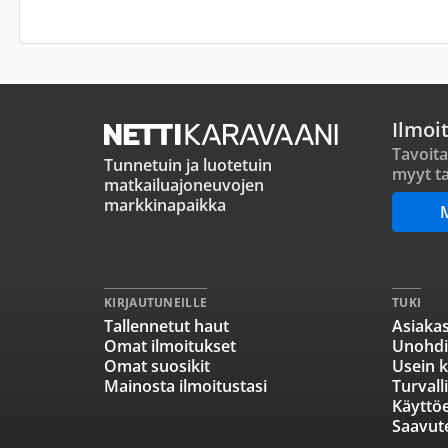
Ilmoi
Tavoita
Tunnetuin ja luotetuin
myyt ta
matkailuajoneuvojen
markkinapaikka
KIRJAUTUNEILLE
TUKI
Tallennetut haut
Asiakas
Omat ilmoitukset
Unohdi
Omat suosikit
Usein k
Mainosta ilmoitustasi
Turvall
Käyttö
Saavut