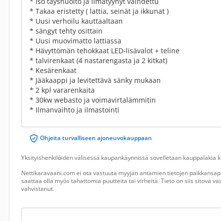
* Iso täyshuolto ja ilmatyynyt vaihdettu
* Takaa eristetty ( lattia, seinät ja ikkunat )
* Uusi verhoilu kauttaaltaan
* sängyt tehty osittain
* Uusi muovimatto lattiassa
* Hävyttömän tehokkaat LED-lisävalot + teline
* talvirenkaat (4 nastarengasta ja 2 kitkat)
* Kesärenkaat
* Jääkaappi ja levitettävä sänky mukaan
* 2 kpl vararenkaita
* 30kw webasto ja voimavirtalämmitin
* Ilmanvaihto ja ilmastointi
Ohjeita turvalliseen ajoneuvokauppaan
Yksityishenkilöiden välisessä kaupankäynnissä sovelletaan kauppalakia ku
Nettikaravaani.com ei ota vastuuta myyjän antamien tietojen paikkansapi
saattaa olla myös tahattomia puutteita tai virheitä. Tieto on siis sitova 
vahvistanut.