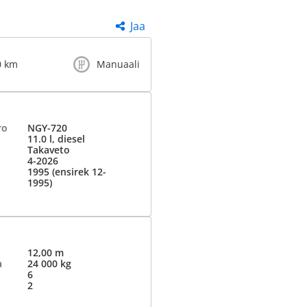
Jaa
0 km
Manuaali
ro
NGY-720
11.0 l, diesel
Takaveto
4-2026
1995 (ensirek 12-
1995)
12,00 m
a
24 000 kg
6
2