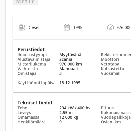
Diesel
1995
976 00
Perustiedot
Ilmoitustyyppi
Myytävänä
Rekisterinume
Alustavalmistaja
Scania
Moottori
Mittarilukema
976 000 km
Vetotapa
Vaihteisto
Manuaali
Katsastettu
Omistajia
3
Vuosimalli
Käyttöönottopäivä
18.12.1995
Tekniset tiedot
Teho
294 kW / 400 hv
Pituus
Leveys
2,55 m
Kokonaismass
Omamassa
12 000 kg
Vuodepaikkoja
Henkilömäärä
9
Ovien lkm