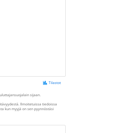
Tilastot
luttajansuojalain sijaan.
tävyydestä. Ilmoitetuissa tiedoissa
vasta kun myyjä on sen pyynnöstäsi