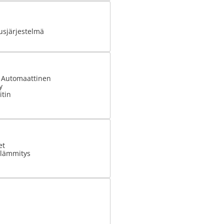
usjärjestelmä
: Automaattinen
y
tin
et
olämmitys