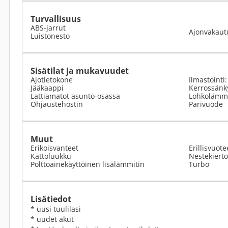
Turvallisuus
ABS-jarrut
Ajonvakaut
Luistonesto
Sisätilat ja mukavuudet
Ajotietokone
Ilmastointi
Jääkaappi
Kerrossänk
Lattiamatot asunto-osassa
Lohkolämmi
Ohjaustehostin
Parivuode
Muut
Erikoisvanteet
Erillisvuote
Kattoluukku
Nestekiert
Polttoainekäyttöinen lisälämmitin
Turbo
Lisätiedot
* uusi tuulilasi
* uudet akut