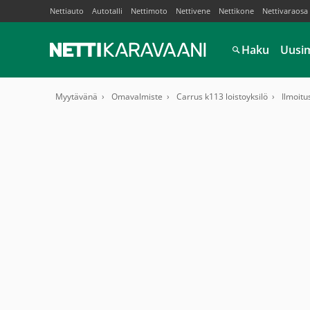
Nettiauto
Autotalli
Nettimoto
Nettivene
Nettikone
Nettivaraosa
Haku
Uusi
Myytävänä
Omavalmiste
Carrus k113 loistoyksilö
Ilmoitu