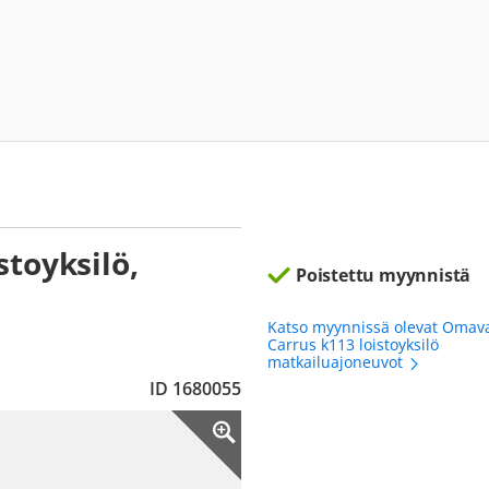
toyksilö,
Poistettu myynnistä
Katso myynnissä olevat Omav
Carrus k113 loistoyksilö
matkailuajoneuvot
ID 1680055