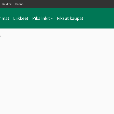
Rekkari
Baana
mmat
Liikkeet
Pikalinkit
Fiksut kaupat
s