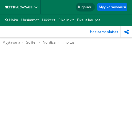
Kirjaudu
Myy karavaanisi
Haku
Uusimmat
Liikkeet
Pikalinkit
Fiksut kaupat
Hae samanlaiset
Myytävänä
Solifer
Nordica
Ilmoitus