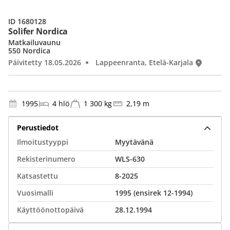
ID 1680128
Solifer Nordica
Matkailuvaunu
550 Nordica
Päivitetty 18.05.2026
Lappeenranta, Etelä-Karjala
1995
4 hlö
1 300 kg
2,19 m
Perustiedot
Ilmoitustyyppi
Myytävänä
Rekisterinumero
WLS-630
Katsastettu
8-2025
Vuosimalli
1995 (ensirek 12-1994)
Käyttöönottopäivä
28.12.1994