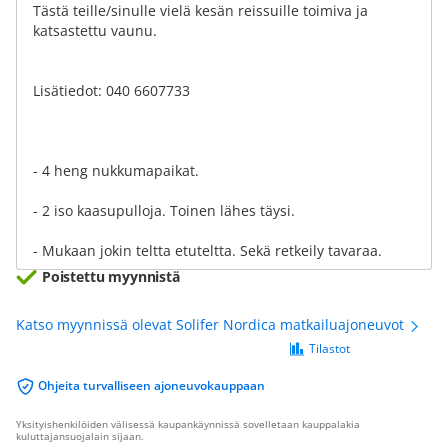
Tästä teille/sinulle vielä kesän reissuille toimiva ja
katsastettu vaunu.
Lisätiedot: 040 6607733
- 4 heng nukkumapaikat.
- 2 iso kaasupulloja. Toinen lähes täysi.
- Mukaan jokin teltta etuteltta. Sekä retkeily tavaraa.
Poistettu myynnistä
Katso myynnissä olevat Solifer Nordica matkailuajoneuvot
Tilastot
Ohjeita turvalliseen ajoneuvokauppaan
Yksityishenkilöiden välisessä kaupankäynnissä sovelletaan kauppalakia
kuluttajansuojalain sijaan.