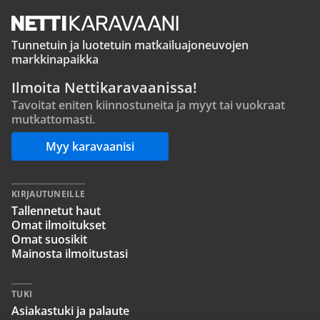
Tunnetuin ja luotetuin matkailuajoneuvojen
markkinapaikka
Ilmoita Nettikaravaanissa!
Tavoitat eniten kiinnostuneita ja myyt tai vuokraat
mutkattomasti.
Myy karavaanisi
KIRJAUTUNEILLE
Tallennetut haut
Omat ilmoitukset
Omat suosikit
Mainosta ilmoitustasi
TUKI
Asiakastuki ja palaute