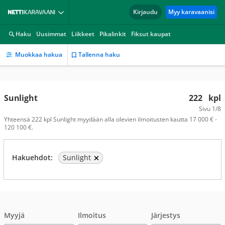
Kirjaudu
Myy karavaanisi
Haku
Uusimmat
Liikkeet
Pikalinkit
Fiksut kaupat
Muokkaa hakua
Tallenna haku
Sunlight
222
kpl
Sivu
1/8
Yhteensä 222 kpl Sunlight myydään alla olevien ilmoitusten kautta 17 000 € -
120 100 €.
Hakuehdot:
Sunlight
Myyjä
Ilmoitus
Järjestys