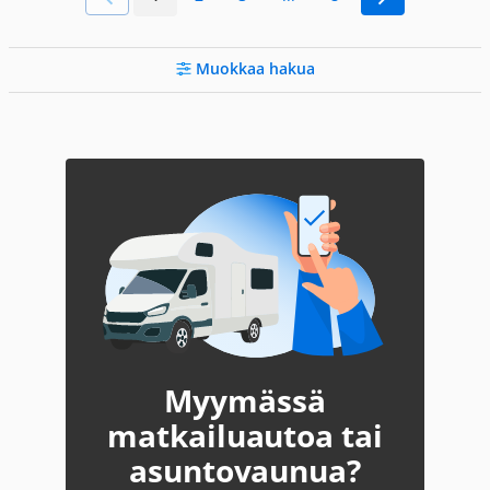
Muokkaa hakua
Myymässä
matkailuautoa tai
asuntovaunua?