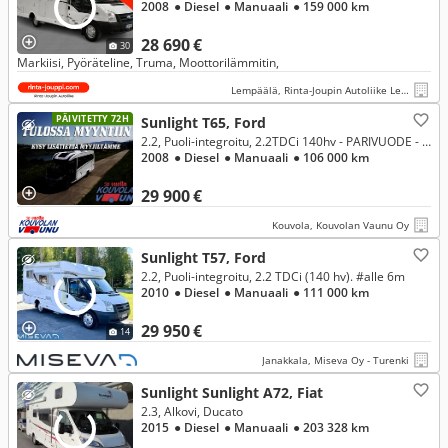
2008
● Diesel
● Manuaali
● 159 000 km
28 690 €
30
Markiisi, Pyöräteline, Truma, Moottorilämmitin,
Lempäälä, Rinta-Joupin Autoliike Lempäälä
PÄIVITETTY 72H
Sunlight T65, Ford
2.2, Puoli-integroitu, 2.2TDCi 140hv - PARIVUODE - ISO TAKATALLI - KETJUKONE
2008
● Diesel
● Manuaali
● 106 000 km
29 900 €
Kouvola, Kouvolan Vaunu Oy
Sunlight T57, Ford
2.2, Puoli-integroitu, 2.2 TDCi (140 hv). #alle 6m
2010
● Diesel
● Manuaali
● 111 000 km
29 950 €
14
Janakkala, Miseva Oy - Turenki
Sunlight Sunlight A72, Fiat
2.3, Alkovi, Ducato
2015
● Diesel
● Manuaali
● 203 328 km