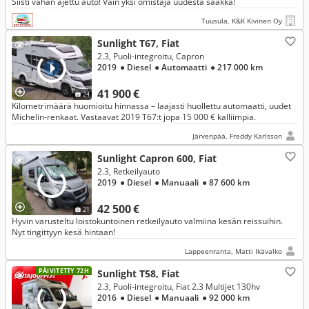
Siisti vähän ajettu auto! Vain yksi omistaja uudesta saakka!
Tuusula, K&K Kivinen Oy
Sunlight T67, Fiat
2.3, Puoli-integroitu, Capron
2019
● Diesel
● Automaatti
● 217 000 km
41 900 €
24
Kilometrimäärä huomioitu hinnassa – laajasti huollettu automaatti, uudet
Michelin-renkaat. Vastaavat 2019 T67:t jopa 15 000 € kalliimpia.
Järvenpää, Freddy Karlsson
Sunlight Capron 600, Fiat
2.3, Retkeilyauto
2019
● Diesel
● Manuaali
● 87 600 km
42 500 €
21
Hyvin varusteltu loistokuntoinen retkeilyauto valmiina kesän reissuihin.
Nyt tingittyyn kesä hintaan!
Lappeenranta, Matti Ikävalko
PÄIVITETTY 72H
Sunlight T58, Fiat
2.3, Puoli-integroitu, Fiat 2.3 Multijet 130hv
2016
● Diesel
● Manuaali
● 92 000 km