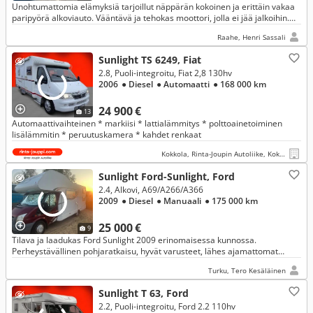
Unohtumattomia elämyksiä tarjoillut näppärän kokoinen ja erittäin vakaa
paripyörä alkoviauto. Vääntävä ja tehokas moottori, jolla ei jää jalkoihin.
Vakkari päälle ja kohti uusia seikkailuja
Raahe, Henri Sassali
Sunlight TS 6249, Fiat
2.8, Puoli-integroitu, Fiat 2,8 130hv
2006
● Diesel
● Automaatti
● 168 000 km
24 900 €
13
Automaattivaihteinen * markiisi * lattialämmitys * polttoainetoiminen
lisälämmitin * peruutuskamera * kahdet renkaat
Kokkola, Rinta-Joupin Autoliike, Kokkola
Sunlight Ford-Sunlight, Ford
2.4, Alkovi, A69/A266/A366
2009
● Diesel
● Manuaali
● 175 000 km
25 000 €
9
Tilava ja laadukas Ford Sunlight 2009 erinomaisessa kunnossa.
Perheystävällinen pohjaratkaisu, hyvät varusteet, lähes ajamattomat
kesärenkaat ja asianmukaisesti hoidettu. Valmiina reissuun.
Turku, Tero Kesäläinen
Sunlight T 63, Ford
2.2, Puoli-integroitu, Ford 2.2 110hv