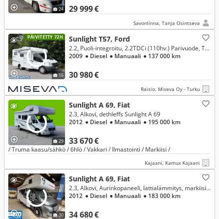
29 999 €
24
Savonlinna, Tanja Osintseva
PÄIVITETTY 72H
Sunlight T57, Ford
2.2, Puoli-integroitu, 2.2TDCi (110hv.) Parivuode, Talli, Tuplailmastointi,
2009
● Diesel
● Manuaali
● 137 000 km
30 980 €
16
Raisio, Miseva Oy - Turku
Sunlight A 69, Fiat
2.3, Alkovi, dethleffs Sunlight A 69
2012
● Diesel
● Manuaali
● 195 000 km
33 670 €
29
/ Truma kaasu/sähkö / 6hlö / Vakkari / Ilmastointi / Markiisi /
Kajaani, Kamux Kajaani
Sunlight A 69, Fiat
2.3, Alkovi, Aurinkopaneeli, lattialämmitys, markiisi, p-teline, vuodepaikat jopa seitsemälle, takakylppäri, suihku, 2 x renkaat YM
2012
● Diesel
● Manuaali
● 183 000 km
34 680 €
30