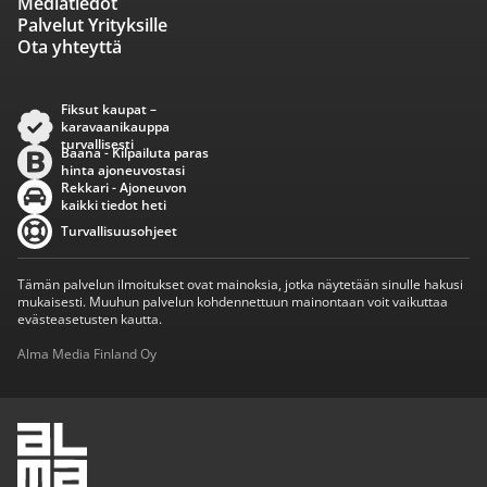
Mediatiedot
Palvelut Yrityksille
Ota yhteyttä
Fiksut kaupat –
karavaanikauppa
turvallisesti
Baana - Kilpailuta paras
hinta ajoneuvostasi
Rekkari - Ajoneuvon
kaikki tiedot heti
Turvallisuusohjeet
Tämän palvelun ilmoitukset ovat mainoksia, jotka näytetään sinulle hakusi
mukaisesti. Muuhun palvelun kohdennettuun mainontaan voit vaikuttaa
evästeasetusten kautta.
Alma Media Finland Oy