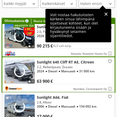
Kaikki myyjät
Voit nostaa hakutulosten
kärkeen sinua lähimpänä
Ohituskaista
Nosta ilmoituksesi tähän?
sijaitsevat kohteet, kun olet
PÄIVITETTY 72H
Sunlight Adventure T690L, Ford
kirjautuneena sisään ja
hyväksynyt selaimen
2.0, Puoli-integroitu, 2.0 165hv 8-VAIHT. AUTOMAATTI - SAAREKEVUODE - LASKUVUODE
sijaintitiedot.
2026
● Diesel
● Automaatti
90 215 €
ALV väh.kelp.
15
Kouvola, Kouvolan Vaunu Oy
Sunlight 640 Cliff RT AE, Citroen
2.2, Retkeilyauto, Ducato
2024
● Diesel
● Manuaali
● 31 000 km
63 900 €
15
Hyvinkää, Caravanpoint Oy
Sunlight A66, Fiat
2.8, Alkovi
2006
● Diesel
● Manuaali
● 154 092 km
17 000 €
24