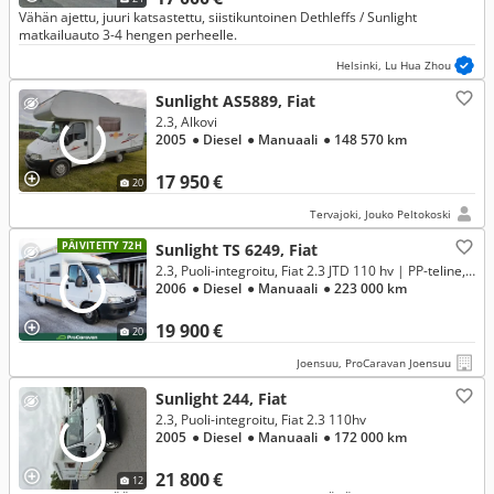
Vähän ajettu, juuri katsastettu, siistikuntoinen Dethleffs / Sunlight
matkailuauto 3-4 hengen perheelle.
Helsinki, Lu Hua Zhou
Sunlight AS5889, Fiat
2.3, Alkovi
2005
● Diesel
● Manuaali
● 148 570 km
17 950 €
20
Tervajoki, Jouko Peltokoski
PÄIVITETTY 72H
Sunlight TS 6249, Fiat
2.3, Puoli-integroitu, Fiat 2.3 JTD 110 hv | PP-teline, markiisi
2006
● Diesel
● Manuaali
● 223 000 km
19 900 €
20
Joensuu, ProCaravan Joensuu
Sunlight 244, Fiat
2.3, Puoli-integroitu, Fiat 2.3 110hv
2005
● Diesel
● Manuaali
● 172 000 km
21 800 €
12