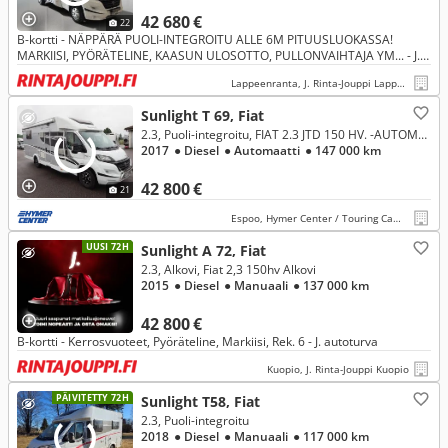
42 680 €
22
B-kortti - NÄPPÄRÄ PUOLI-INTEGROITU ALLE 6M PITUUSLUOKASSA!
MARKIISI, PYÖRÄTELINE, KAASUN ULOSOTTO, PULLONVAIHTAJA YM... - J.
autoturva
Lappeenranta, J. Rinta-Jouppi Lappeenranta
Sunlight T 69, Fiat
2.3, Puoli-integroitu, FIAT 2.3 JTD 150 HV. -AUTOMAATTI
2017
● Diesel
● Automaatti
● 147 000 km
42 800 €
21
Espoo, Hymer Center / Touring Camp Oy
UUSI 72H
Sunlight A 72, Fiat
2.3, Alkovi, Fiat 2,3 150hv Alkovi
2015
● Diesel
● Manuaali
● 137 000 km
42 800 €
B-kortti - Kerrosvuoteet, Pyöräteline, Markiisi, Rek. 6 - J. autoturva
Kuopio, J. Rinta-Jouppi Kuopio
PÄIVITETTY 72H
Sunlight T58, Fiat
2.3, Puoli-integroitu
2018
● Diesel
● Manuaali
● 117 000 km