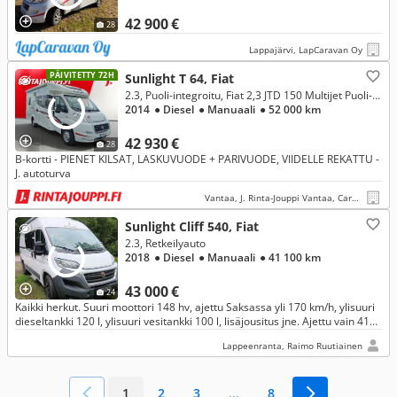
42 900 €
28
Lappajärvi, LapCaravan Oy
PÄIVITETTY 72H
Sunlight T 64, Fiat
2.3, Puoli-integroitu, Fiat 2,3 JTD 150 Multijet Puoli-integroitu
2014
● Diesel
● Manuaali
● 52 000 km
42 930 €
28
B-kortti - PIENET KILSAT, LASKUVUODE + PARIVUODE, VIIDELLE REKATTU -
J. autoturva
Vantaa, J. Rinta-Jouppi Vantaa, Caravan
Sunlight Cliff 540, Fiat
2.3, Retkeilyauto
2018
● Diesel
● Manuaali
● 41 100 km
43 000 €
24
Kaikki herkut. Suuri moottori 148 hv, ajettu Saksassa yli 170 km/h, ylisuuri
dieseltankki 120 l, ylisuuri vesitankki 100 l, lisäjousitus jne. Ajettu vain 41
100 km. Pilkkahinta vain 43 000 €.
Lappeenranta, Raimo Ruutiainen
1
2
3
...
8