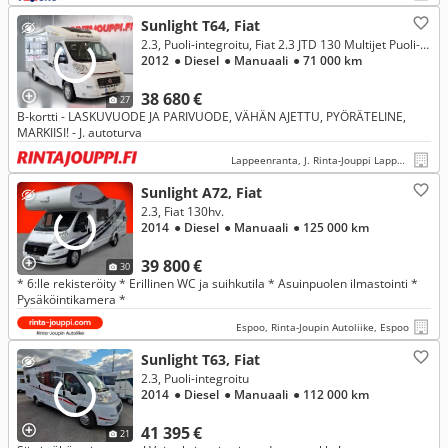
Sunlight T64, Fiat
2.3, Puoli-integroitu, Fiat 2.3 JTD 130 Multijet Puoli-integroitu
2012
● Diesel
● Manuaali
● 71 000 km
38 680 €
27
B-kortti - LASKUVUODE JA PARIVUODE, VÄHÄN AJETTU, PYÖRÄTELINE,
MARKIISI! - J. autoturva
Lappeenranta, J. Rinta-Jouppi Lappeenranta
Sunlight A72, Fiat
2.3, Fiat 130hv.
2014
● Diesel
● Manuaali
● 125 000 km
39 800 €
30
* 6:lle rekisteröity * Erillinen WC ja suihkutila * Asuinpuolen ilmastointi *
Pysäköintikamera *
Espoo, Rinta-Joupin Autoliike, Espoo
Sunlight T63, Fiat
2.3, Puoli-integroitu
2014
● Diesel
● Manuaali
● 112 000 km
41 395 €
21