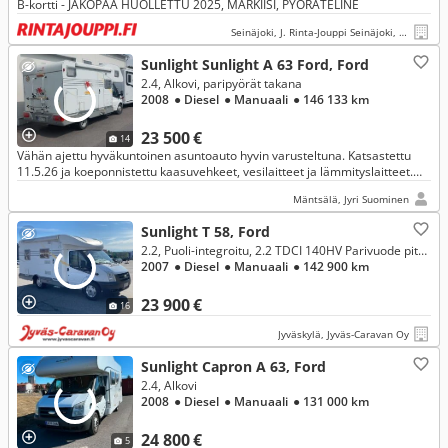
B-kortti - JAKOPÄÄ HUOLLETTU 2025, MARKIISI, PYÖRÄTELINE
Seinäjoki, J. Rinta-Jouppi Seinäjoki, Herralankatu
Sunlight Sunlight A 63 Ford, Ford
2.4, Alkovi, paripyörät takana
2008
● Diesel
● Manuaali
● 146 133 km
23 500 €
14
Vähän ajettu hyväkuntoinen asuntoauto hyvin varusteltuna. Katsastettu
11.5.26 ja koeponnistettu kaasuvehkeet, vesilaitteet ja lämmityslaitteet.
Tilava ja taloudellinen, autoverovapaa .
Mäntsälä, Jyri Suominen
Sunlight T 58, Ford
2.2, Puoli-integroitu, 2.2 TDCI 140HV Parivuode pitkittäin
2007
● Diesel
● Manuaali
● 142 900 km
23 900 €
16
Jyväskylä, Jyväs-Caravan Oy
Sunlight Capron A 63, Ford
2.4, Alkovi
2008
● Diesel
● Manuaali
● 131 000 km
24 800 €
5