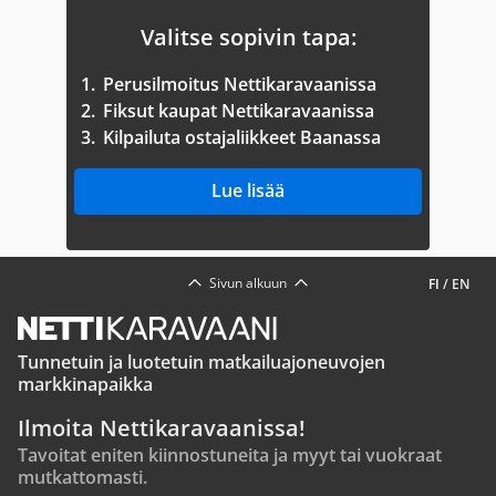
Valitse sopivin tapa:
1.
Perusilmoitus Nettikaravaanissa
2.
Fiksut kaupat Nettikaravaanissa
3.
Kilpailuta ostajaliikkeet Baanassa
Lue lisää
Sivun alkuun
FI
/
EN
Tunnetuin ja luotetuin matkailuajoneuvojen
markkinapaikka
Ilmoita Nettikaravaanissa!
Tavoitat eniten kiinnostuneita ja myyt tai vuokraat
mutkattomasti.