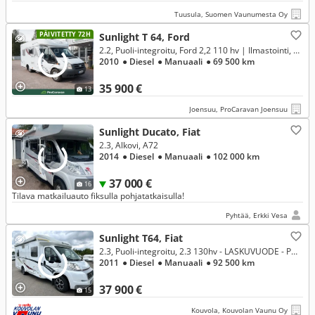
Tuusula, Suomen Vaunumesta Oy
PÄIVITETTY 72H
Sunlight T 64, Ford
2.2, Puoli-integroitu, Ford 2,2 110 hv | Ilmastointi, pitkittäinen parivuode
2010
● Diesel
● Manuaali
● 69 500 km
35 900 €
13
Joensuu, ProCaravan Joensuu
Sunlight Ducato, Fiat
2.3, Alkovi, A72
2014
● Diesel
● Manuaali
● 102 000 km
37 000 €
16
Tilava matkailuauto fiksulla pohjatatkaisulla!
Pyhtää, Erkki Vesa
Sunlight T64, Fiat
2.3, Puoli-integroitu, 2.3 130hv - LASKUVUODE - PULLONVAIHTAJA - INVERTTERI - PERUUTUSKAMERA - ISO JÄÄKAAPPI
2011
● Diesel
● Manuaali
● 92 500 km
37 900 €
15
Kouvola, Kouvolan Vaunu Oy