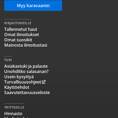
Myy karavaanisi
KIRJAUTUNEILLE
Tallennetut haut
Omat ilmoitukset
Omat suosikit
Mainosta ilmoitustasi
TUKI
Asiakastuki ja palaute
Unohditko salasanan?
Usein kysyttyä
Turvallisuusohjeet
Käyttöehdot
Saavutettavuusseloste
YRITYKSILLE
Hinnasto