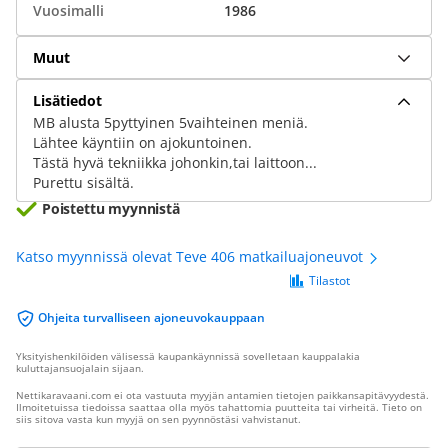
Vuosimalli
1986
Muut
Lisätiedot
MB alusta 5pyttyinen 5vaihteinen meniä.
Lähtee käyntiin on ajokuntoinen.
Tästä hyvä tekniikka johonkin,tai laittoon...
Purettu sisältä.
Poistettu myynnistä
Katso myynnissä olevat Teve 406 matkailuajoneuvot
Tilastot
Ohjeita turvalliseen ajoneuvokauppaan
Yksityishenkilöiden välisessä kaupankäynnissä sovelletaan kauppalakia
kuluttajansuojalain sijaan.
Nettikaravaani.com ei ota vastuuta myyjän antamien tietojen paikkansapitävyydestä.
Ilmoitetuissa tiedoissa saattaa olla myös tahattomia puutteita tai virheitä. Tieto on
siis sitova vasta kun myyjä on sen pyynnöstäsi vahvistanut.