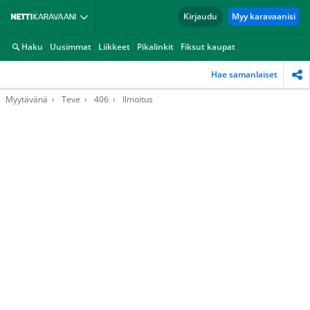
Kirjaudu
Myy karavaanisi
Haku
Uusimmat
Liikkeet
Pikalinkit
Fiksut kaupat
Hae samanlaiset
Myytävänä
Teve
406
Ilmoitus