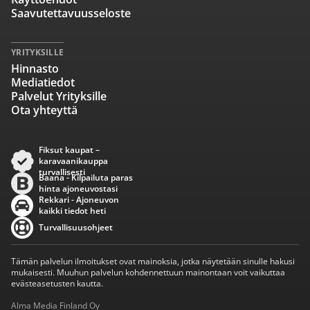
Saavutettavuusseloste
YRITYKSILLE
Hinnasto
Mediatiedot
Palvelut Yrityksille
Ota yhteyttä
Fiksut kaupat –
karavaanikauppa
turvallisesti
Baana - Kilpailuta paras
hinta ajoneuvostasi
Rekkari - Ajoneuvon
kaikki tiedot heti
Turvallisuusohjeet
Tämän palvelun ilmoitukset ovat mainoksia, jotka näytetään sinulle hakusi
mukaisesti. Muuhun palvelun kohdennettuun mainontaan voit vaikuttaa
evästeasetusten kautta.
Alma Media Finland Oy