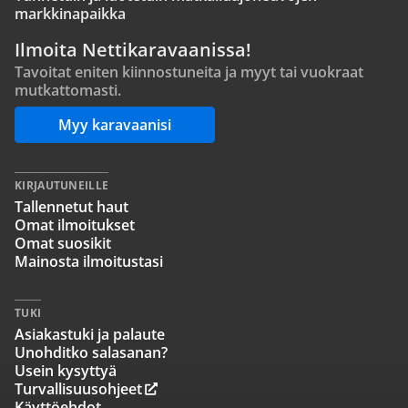
markkinapaikka
Ilmoita Nettikaravaanissa!
Tavoitat eniten kiinnostuneita ja myyt tai vuokraat
mutkattomasti.
Myy karavaanisi
KIRJAUTUNEILLE
Tallennetut haut
Omat ilmoitukset
Omat suosikit
Mainosta ilmoitustasi
TUKI
Asiakastuki ja palaute
Unohditko salasanan?
Usein kysyttyä
Turvallisuusohjeet
Käyttöehdot