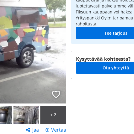
luotettavasti palvelumme väli
Fiksuun kauppaan voi hakea
Yrityspankki Oyj:n tarjoamaa
rahoitusta.
Tee tarjous
Kysyttävää kohteesta?
Ota yhteyttä
+ 2
Jaa
Vertaa