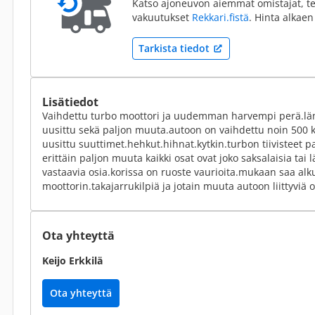
Katso ajoneuvon aiemmat omistajat, te
vakuutukset
Rekkari.fistä
. Hinta alkaen
Tarkista tiedot
Lisätiedot
Vaihdettu turbo moottori ja uudemman harvempi perä.lämm
uusittu sekä paljon muuta.autoon on vaihdettu noin 500
uusittu suuttimet.hehkut.hihnat.kytkin.turbon tiivisteet p
erittäin paljon muuta kaikki osat ovat joko saksalaisia tai 
vastaavia osia.korissa on ruoste vaurioita.mukaan saa al
moottorin.takajarrukilpiä ja jotain muuta autoon liittyviä o
Ota yhteyttä
Keijo Erkkilä
Ota yhteyttä