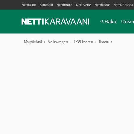
Nettiauto
Autotalli
Nettimoto
Nettivene
Nettikone
Nettivaraosa
Haku
Uusi
Myytävänä
Volkswagen
Lt35 kasten
Ilmoitus