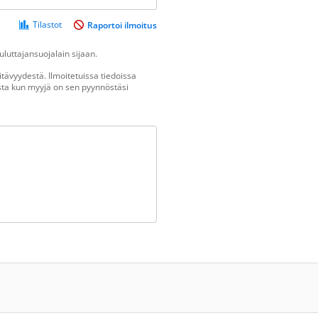
Tilastot
Raportoi ilmoitus
luttajansuojalain sijaan.
tävyydestä. Ilmoitetuissa tiedoissa
vasta kun myyjä on sen pyynnöstäsi