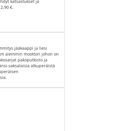
hdyt katsastukset ja
 2,90 €.
itys.jääkaappi ja liesi
 km aiemmin moottori johon on
akosarjat pakoputkisto ja
länsi-saksalaisia alkuperäistä
kuperäisen
sia.