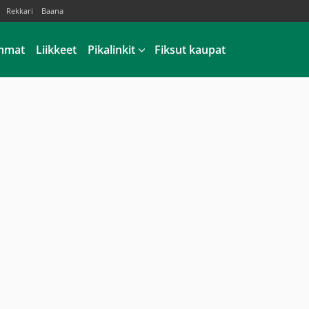
Rekkari
Baana
mmat
Liikkeet
Pikalinkit
Fiksut kaupat