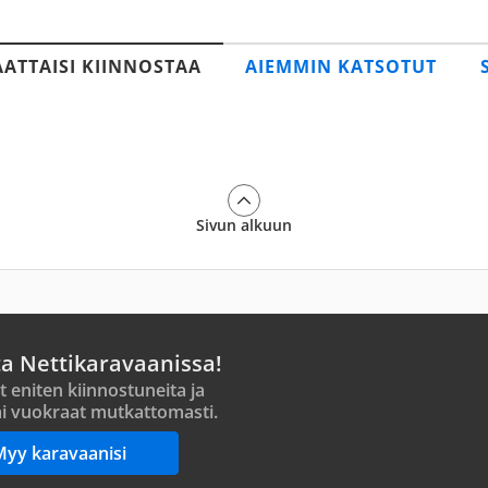
AATTAISI KIINNOSTAA
AIEMMIN KATSOTUT
Sivun alkuun
ta Nettikaravaanissa!
t eniten kiinnostuneita ja
i vuokraat mutkattomasti.
Myy karavaanisi