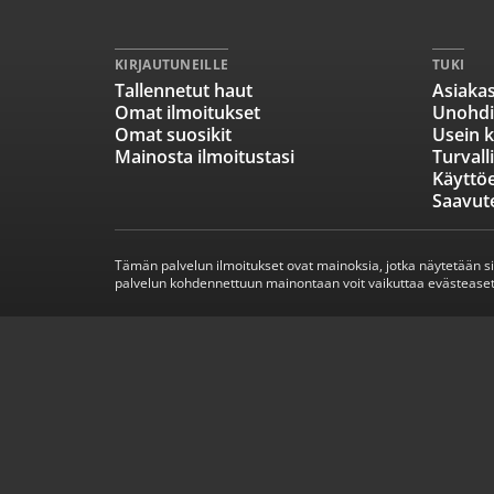
KIRJAUTUNEILLE
TUKI
Tallennetut haut
Asiakas
Omat ilmoitukset
Unohdi
Omat suosikit
Usein k
Mainosta ilmoitustasi
Turvall
Käyttö
Saavut
Tämän palvelun ilmoitukset ovat mainoksia, jotka näytetään s
palvelun kohdennettuun mainontaan voit vaikuttaa evästeaset