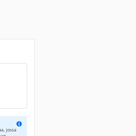
a, jossa
aan