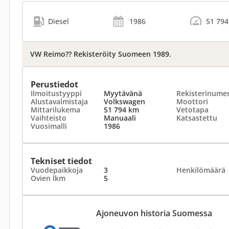
Diesel
1986
51 79
VW Reimo?? Rekisteröity Suomeen 1989.
Perustiedot
Ilmoitustyyppi
Myytävänä
Rekisterinume
Alustavalmistaja
Volkswagen
Moottori
Mittarilukema
51 794 km
Vetotapa
Vaihteisto
Manuaali
Katsastettu
Vuosimalli
1986
Tekniset tiedot
Vuodepaikkoja
3
Henkilömäärä
Ovien lkm
5
Ajoneuvon historia Suomessa