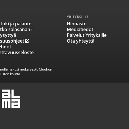
YRITYKSILLE
tuki ja palaute
Hinnasto
tko salasanan?
Mediatiedot
ysyttyä
Palvelut Yrityksille
isuusohjeet
Ota yhteyttä
ehdot
ettavuusseloste
inulle hakusi mukaisesti. Muuhun
usten kautta.