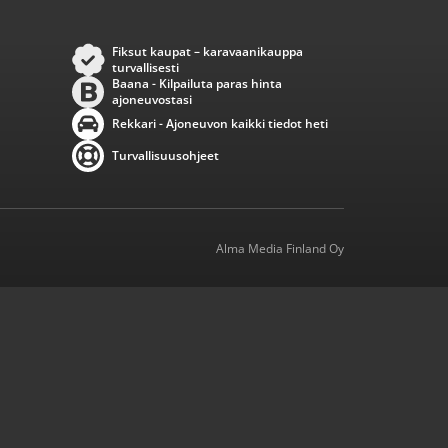
Fiksut kaupat – karavaanikauppa
turvallisesti
Baana - Kilpailuta paras hinta
ajoneuvostasi
Rekkari - Ajoneuvon kaikki tiedot heti
Turvallisuusohjeet
Alma Media Finland Oy