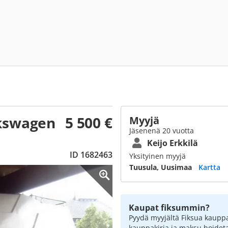
lkswagen
5 500 €
Myyjä
Jäsenenä 20 vuotta
Keijo Erkkilä
ID 1682463
Yksityinen myyjä
Tuusula, Uusimaa
Kartta
Kaupat fiksummin?
Pyydä myyjältä Fiksua kauppa
kauppakirja ja maksu hoidet