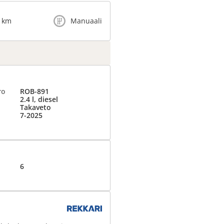
4 km
Manuaali
ro
ROB-891
2.4 l, diesel
Takaveto
7-2025
6