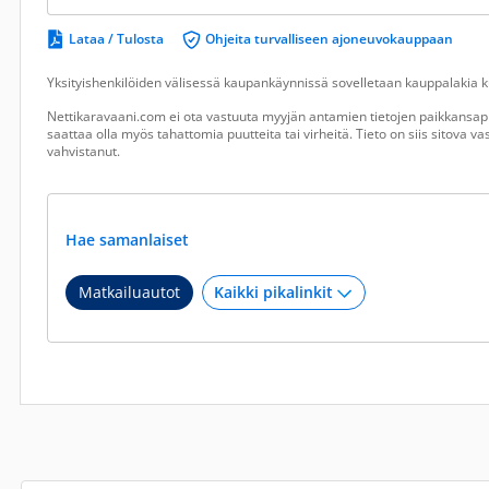
Lataa / Tulosta
Ohjeita turvalliseen ajoneuvokauppaan
Yksityishenkilöiden välisessä kaupankäynnissä sovelletaan kauppalakia ku
Nettikaravaani.com ei ota vastuuta myyjän antamien tietojen paikkansapi
saattaa olla myös tahattomia puutteita tai virheitä. Tieto on siis sitova 
vahvistanut.
Hae samanlaiset
Matkailuautot