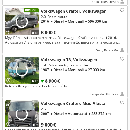
Oulu, Timo Stenius
UUSI 72H
Volkswagen Crafter, Volkswagen
2.0, Retkeilyauto
2016
● Diesel
● Manuaali
● 596 300 km
8 000 €
15
Myydään siistikuntoinen harmaa Volkswagen Crafter vuosimalli 2016.
Autossa on 7 istumapaikkaa, sisäänrakennettu jääkaapi ja takaosa on
muutettu makuutilaksi. Sängyn alla on erittäin tilava tavaratila.
Oulu, Balazs Gal
Volkswagen T3, Volkswagen
1.9, Retkeilyauto, Transporter
1987
● Diesel
● Manuaali
● 27 000 km
8 900 €
12
Retro retkeilyauto 6:lle henkilölle. Tölkki.
Lempäälä, Altti Näsi
Volkswagen Crafter, Muu Alusta
2.5
2007
● Diesel
● Automaatti
● 283 375 km
9 000 €
9
Näppärän kokoinen, ajoon ja pysäköintiin. Tilava peräboxi vaikka pyörille.