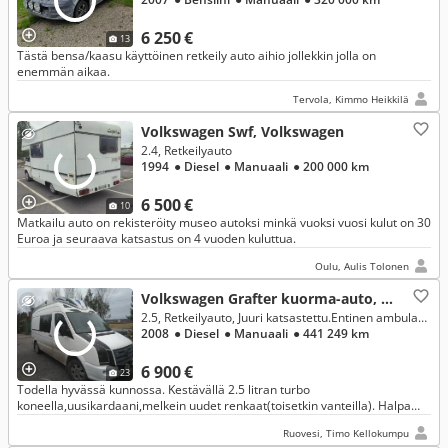
6 250 €
13
Tästä bensa/kaasu käyttöinen retkeily auto aihio jollekkin jolla on
enemmän aikaa.
Tervola, Kimmo Heikkilä
Volkswagen Swf, Volkswagen
2.4, Retkeilyauto
1994
● Diesel
● Manuaali
● 200 000 km
6 500 €
10
Matkailu auto on rekisteröity museo autoksi minkä vuoksi vuosi kulut on 30
Euroa ja seuraava katsastus on 4 vuoden kuluttua.
Oulu, Aulis Tolonen
Volkswagen Grafter kuorma-auto, Volkswagen
2.5, Retkeilyauto, Juuri katsastettu.Entinen ambulassi,muutettu retkeilyautoksi
2008
● Diesel
● Manuaali
● 441 249 km
6 900 €
23
Todella hyvässä kunnossa. Kestävällä 2.5 litran turbo
koneella,uusikardaani,melkein uudet renkaat(toisetkin vanteilla). Halpa
pitää,sillä vero vain 79e/vuosi ja vakuutus n.200e/vuosi. Ei muita kuluja.
Ruovesi, Timo Kellokumpu