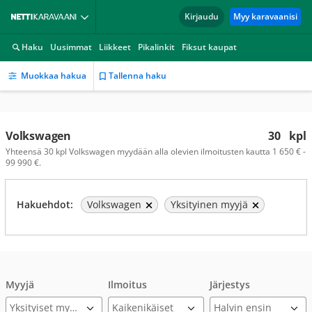
Kirjaudu
Myy karavaanisi
Haku
Uusimmat
Liikkeet
Pikalinkit
Fiksut kaupat
Muokkaa hakua
Tallenna haku
Volkswagen
30
kpl
Yhteensä 30 kpl Volkswagen myydään alla olevien ilmoitusten kautta 1 650 € -
99 990 €.
Hakuehdot:
Volkswagen
Yksityinen myyjä
Myyjä
Ilmoitus
Järjestys
Yksityiset myyjät