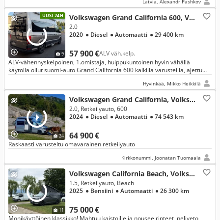
Latvia, Alexandr Pashkov
UUSI 24H
Volkswagen Grand California 600, Volkswagen
2.0
2020
● Diesel
● Automaatti
● 29 400 km
57 900 €
ALV väh.kelp.
9
ALV-vähennyskelpoinen, 1.omistaja, huippukuntoinen hyvin vähällä
käytöllä ollut suomi-auto Grand California 600 kaikilla varusteilla, ajettu
29000km, merkkihuollettu. Säilytetty aina sisällä
Hyvinkää, Mikko Heikkilä
Volkswagen Grand California, Volkswagen
2.0, Retkeilyauto, 600
2024
● Diesel
● Automaatti
● 74 543 km
64 900 €
24
Raskaasti varusteltu omavarainen retkeilyauto
Kirkkonummi, Joonatan Tuomaala
Volkswagen California Beach, Volkswagen
1.5, Retkeilyauto, Beach
2025
● Bensiini
● Automaatti
● 26 300 km
75 000 €
11
Monikäyttöinen klassikko! Mahtuu kaistoille ja nousee rinteet, neliveto