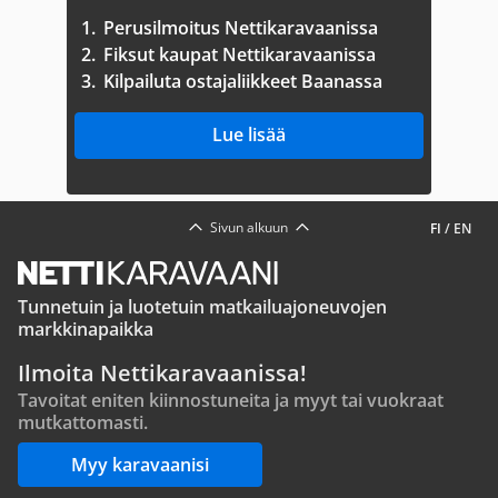
1.
Perusilmoitus Nettikaravaanissa
2.
Fiksut kaupat Nettikaravaanissa
3.
Kilpailuta ostajaliikkeet Baanassa
Lue lisää
Sivun alkuun
FI
/
EN
Tunnetuin ja luotetuin matkailuajoneuvojen
markkinapaikka
Ilmoita Nettikaravaanissa!
Tavoitat eniten kiinnostuneita ja myyt tai vuokraat
mutkattomasti.
Myy karavaanisi