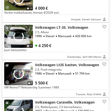
4 000 €
14
Vanha matkailuauto, leimaa 4/2028 asti.
Ilmajoki, Eemeli Välisaari
Volkswagen LT-35, Volkswagen
2.5, Alkovi
1996
● Diesel
● Manuaali
● 420 000 km
4 250 €
14
Juuri katsastettu
Outokumpu, Serh Mitrofanov
Volkswagen Lt35 kasten, Volkswagen
2.4, Puoli-integroitu
1986
● Diesel
● Manuaali
● 51 794 km
5 500 €
8
VW Reimo?? Rekisteröity Suomeen 1989.
Tuusula, Keijo Erkkilä
Volkswagen Caravelle, Volkswagen
2.0, Retkeilyauto, 2.0 bensa/kaasu
2007
● Bensiini
● Manuaali
● 320 000 km