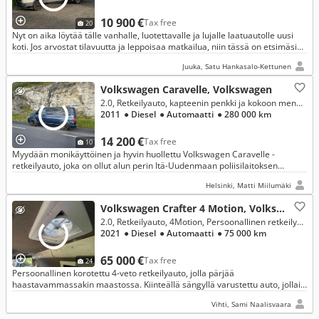
10 900 €
Tax free
20
Nyt on aika löytää tälle vanhalle, luotettavalle ja lujalle laatuautolle uusi
koti. Jos arvostat tilavuutta ja leppoisaa matkailua, niin tässä on etsimäsi
kulkine.
Juuka, Satu Hankasalo-Kettunen
Volkswagen Caravelle, Volkswagen
2.0, Retkeilyauto, kapteenin penkki ja kokoon menevä sänky.
2011
● Diesel
● Automaatti
● 280 000 km
14 200 €
Tax free
10
Myydään monikäyttöinen ja hyvin huollettu Volkswagen Caravelle -
retkeilyauto, joka on ollut alun perin Itä-Uudenmaan poliisilaitoksen
tutkinta-autona, ei partioautona. Myyn koska muutin Norjaan.
Helsinki, Matti Miilumäki
Volkswagen Crafter 4 Motion, Volkswagen
2.0, Retkeilyauto, 4Motion, Persoonallinen retkeilyauto 5:lle
2021
● Diesel
● Automaatti
● 75 000 km
65 000 €
Tax free
24
Persoonallinen korotettu 4-veto retkeilyauto, jolla pärjää
haastavammassakin maastossa. Kiinteällä sängyllä varustettu auto, jollai
ei camping alueille tarvii mennä, vaan voi kulkea omia polkuja.
Vihti, Sami Naalisvaara