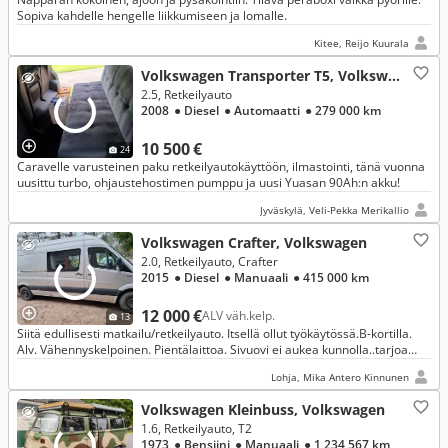
Sopiva kahdelle hengelle liikkumiseen ja lomalle.
Kitee, Reijo Kuurala
Volkswagen Transporter T5, Volkswagen
2.5, Retkeilyauto
2008
● Diesel
● Automaatti
● 279 000 km
10 500 €
24
Caravelle varusteinen paku retkeilyautokäyttöön, ilmastointi, tänä vuonna
uusittu turbo, ohjaustehostimen pumppu ja uusi Yuasan 90Ah:n akku!
Jyväskylä, Veli-Pekka Merikallio
Volkswagen Crafter, Volkswagen
2.0, Retkeilyauto, Crafter
2015
● Diesel
● Manuaali
● 415 000 km
12 000 €
ALV väh.kelp.
13
Siitä edullisesti matkailu/retkeilyauto. Itsellä ollut työkäytössä.B-kortilla.
Alv. Vähennyskelpoinen. Pientälaittoa. Sivuovi ei aukea kunnolla..tarjoa
rohkeasti.
Lohja, Mika Antero Kinnunen
Volkswagen Kleinbuss, Volkswagen
1.6, Retkeilyauto, T2
1973
● Bensiini
● Manuaali
● 1 234 567 km