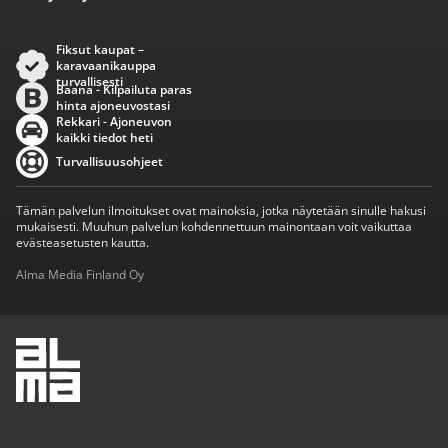
Fiksut kaupat –
karavaanikauppa
turvallisesti
Baana - Kilpailuta paras
hinta ajoneuvostasi
Rekkari - Ajoneuvon
kaikki tiedot heti
Turvallisuusohjeet
Tämän palvelun ilmoitukset ovat mainoksia, jotka näytetään sinulle hakusi
mukaisesti. Muuhun palvelun kohdennettuun mainontaan voit vaikuttaa
evästeasetusten kautta.
Alma Media Finland Oy