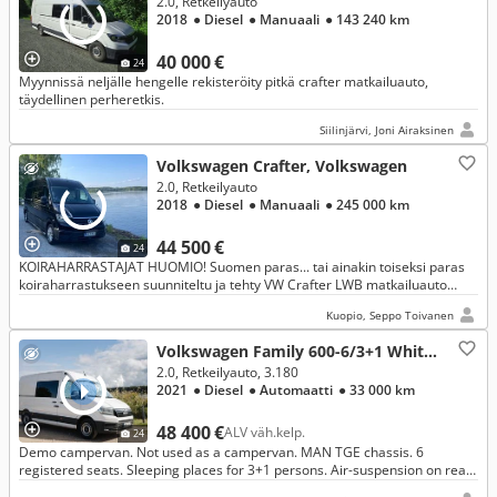
2.0, Retkeilyauto
2018
● Diesel
● Manuaali
● 143 240 km
40 000 €
24
Myynnissä neljälle hengelle rekisteröity pitkä crafter matkailuauto,
täydellinen perheretkis.
Siilinjärvi, Joni Airaksinen
Volkswagen Crafter, Volkswagen
2.0, Retkeilyauto
2018
● Diesel
● Manuaali
● 245 000 km
44 500 €
24
KOIRAHARRASTAJAT HUOMIO! Suomen paras... tai ainakin toiseksi paras
koiraharrastukseen suunniteltu ja tehty VW Crafter LWB matkailuauto
2,0Tdi Carsport 2+4 jatko-ohjaamolla.
Kuopio, Seppo Toivanen
Volkswagen Family 600-6/3+1 White, Man
2.0, Retkeilyauto, 3.180
2021
● Diesel
● Automaatti
● 33 000 km
48 400 €
ALV väh.kelp.
24
Demo campervan. Not used as a campervan. MAN TGE chassis. 6
registered seats. Sleeping places for 3+1 persons. Air-suspension on rear
axle. Towbar. Extra 3 cameras. VAT deductable