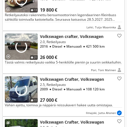
19 800 €
13
Retkeilyautoksi rakennettu bensamoottorinen legendaarinen Kleinbuss
sähköllä toimivalla kattoteltalla. Seuraava katsastus 28.5.2027. 2025
Volkkariyhdistyksen päätapahtumasa (Bug on Finn) palkittu.
Lahti, Tuija Maaninka
Volkswagen crafter, Volkswagen
2.0, Retkeilyauto
2016
● Diesel
● Manuaali
● 421 500 km
26 000 €
21
Tästä valmis retkeilyauto vaikka 5-henkilölle pieniin ja suuriin seikkailuihin.
Pori, Toni Malinen
Volkswagen Crafter, Volkswagen
2.5, Retkeilyauto
2009
● Diesel
● Manuaali
● 108 120 km
27 000 €
11
Vähän ajettu, toimiva ja näppärä reissukaveri hakee uutta omistajaa.
Ilmajoki, Jutta Ahonen
Volkswagen Crafter, Volkswagen