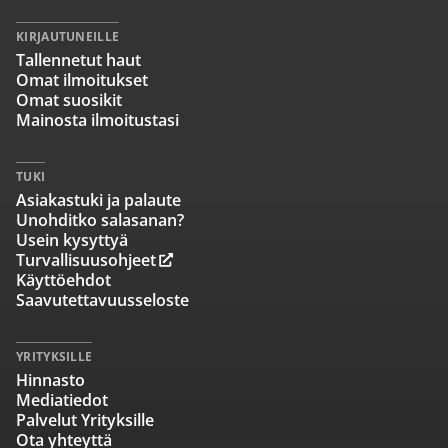
KIRJAUTUNEILLE
Tallennetut haut
Omat ilmoitukset
Omat suosikit
Mainosta ilmoitustasi
TUKI
Asiakastuki ja palaute
Unohditko salasanan?
Usein kysyttyä
Turvallisuusohjeet
Käyttöehdot
Saavutettavuusseloste
YRITYKSILLE
Hinnasto
Mediatiedot
Palvelut Yrityksille
Ota yhteyttä