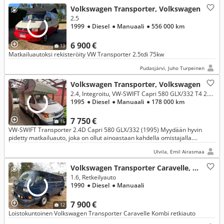
Volkswagen Transporter, Volkswagen
2.5
1999
● Diesel
● Manuaali
● 556 000 km
6 900 €
13
Matkailuautoksi rekisteröity VW Transporter 2.5tdi 75kw
Pudasjärvi, Juho Turpeinen
Volkswagen Transporter, Volkswagen
2.4, Integroitu, VW-SWIFT Capri 580 GLX/332 T4 2.4D
1995
● Diesel
● Manuaali
● 178 000 km
7 750 €
16
VW-SWIFT Transporter 2.4D Capri 580 GLX/332 (1995) Myydään hyvin
pidetty matkailuauto, joka on ollut ainoastaan kahdella omistajalla.
Autossa on kattava ja selkeä huoltohistoria, viime vuosilta mm. k
Ulvila, Emil Airasmaa
Volkswagen Transporter Caravelle, Volkswagen
1.6, Retkeilyauto
1990
● Diesel
● Manuaali
7 900 €
12
Loistokuntoinen Volkswagen Transporter Caravelle Kombi retkiauto