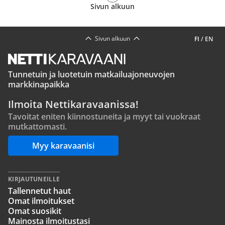
Sivun alkuun
Sivun alkuun
FI
/
EN
Tunnetuin ja luotetuin matkailuajoneuvojen
markkinapaikka
Ilmoita Nettikaravaanissa!
Tavoitat eniten kiinnostuneita ja myyt tai vuokraat
mutkattomasti.
Myy karavaanisi
KIRJAUTUNEILLE
Tallennetut haut
Omat ilmoitukset
Omat suosikit
Mainosta ilmoitustasi