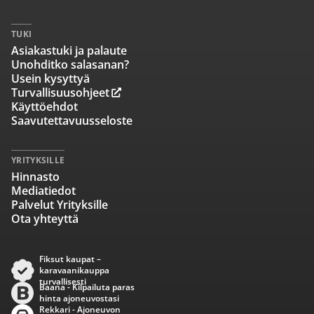
TUKI
Asiakastuki ja palaute
Unohditko salasanan?
Usein kysyttyä
Turvallisuusohjeet
Käyttöehdot
Saavutettavuusseloste
YRITYKSILLE
Hinnasto
Mediatiedot
Palvelut Yrityksille
Ota yhteyttä
Fiksut kaupat –
karavaanikauppa
turvallisesti
Baana - Kilpailuta paras
hinta ajoneuvostasi
Rekkari - Ajoneuvon