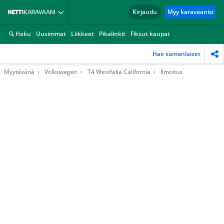
Kirjaudu
Myy karavaanisi
Haku
Uusimmat
Liikkeet
Pikalinkit
Fiksut kaupat
Hae samanlaiset
Myytävänä
Volkswagen
T4 Westfalia California
Ilmoitus