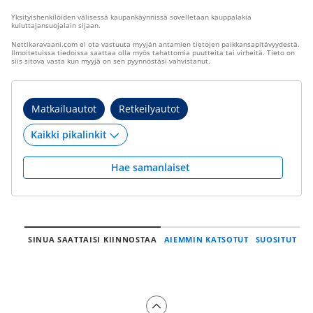
Yksityishenkilöiden välisessä kaupankäynnissä sovelletaan kauppalakia
kuluttajansuojalain sijaan.
Nettikaravaani.com ei ota vastuuta myyjän antamien tietojen paikkansapitävyydestä.
Ilmoitetuissa tiedoissa saattaa olla myös tahattomia puutteita tai virheitä. Tieto on
siis sitova vasta kun myyjä on sen pyynnöstäsi vahvistanut.
Matkailuautot
Retkeilyautot
Hae samanlaiset
SINUA SAATTAISI KIINNOSTAA
AIEMMIN KATSOTUT
SUOSITUT