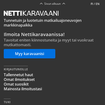
Sivun alkuun
FI
/
EN
Tunnetuin ja luotetuin matkailuajoneuvojen
markkinapaikka
Ilmoita Nettikaravaanissa!
Tavoitat eniten kiinnostuneita ja myyt tai vuokraat
mutkattomasti.
Myy karavaanisi
KIRJAUTUNEILLE
Tallennetut haut
Omat ilmoitukset
Omat suosikit
Mainosta ilmoitustasi
TUKI