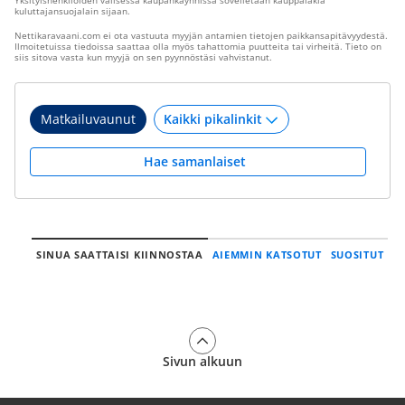
Yksityishenkilöiden välisessä kaupankäynnissä sovelletaan kauppalakia
kuluttajansuojalain sijaan.
Nettikaravaani.com ei ota vastuuta myyjän antamien tietojen paikkansapitävyydestä.
Ilmoitetuissa tiedoissa saattaa olla myös tahattomia puutteita tai virheitä. Tieto on
siis sitova vasta kun myyjä on sen pyynnöstäsi vahvistanut.
Matkailuvaunut
Hae samanlaiset
SINUA SAATTAISI KIINNOSTAA
AIEMMIN KATSOTUT
SUOSITUT
Sivun alkuun