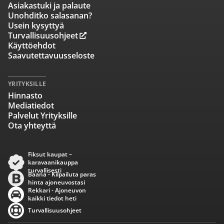
Asiakastuki ja palaute
Unohditko salasanan?
Usein kysyttyä
Turvallisuusohjeet
Käyttöehdot
Saavutettavuusseloste
YRITYKSILLE
Hinnasto
Mediatiedot
Palvelut Yrityksille
Ota yhteyttä
Fiksut kaupat –
karavaanikauppa
turvallisesti
Baana - Kilpailuta paras
hinta ajoneuvostasi
Rekkari - Ajoneuvon
kaikki tiedot heti
Turvallisuusohjeet