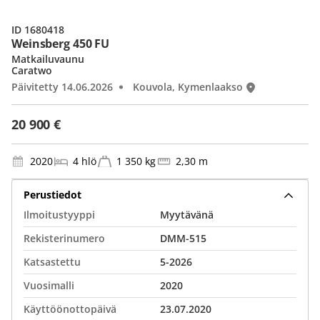
ID 1680418
Weinsberg 450 FU
Matkailuvaunu
Caratwo
Päivitetty 14.06.2026
Kouvola, Kymenlaakso
20 900 €
2020
4 hlö
1 350 kg
2,30 m
Perustiedot
Ilmoitustyyppi
Myytävänä
Rekisterinumero
DMM-515
Katsastettu
5-2026
Vuosimalli
2020
Käyttöönottopäivä
23.07.2020