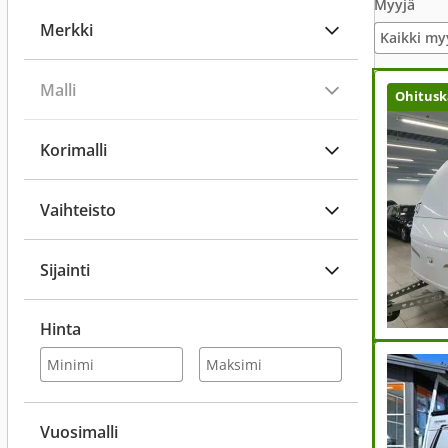
Myyjä
Merkki
Kaikki my
Malli
Ohitusk
Korimalli
Vaihteisto
Sijainti
Hinta
Vuosimalli