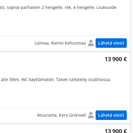
sti, sopiva parhaiten 2 hengelle, rek. 4 hengelle. Lisävuode
Loimaa, Raimo Kehusmaa
Lähetä viesti
13 900 €
lle 3tkm. WC käyttämätön. Talvet säilytetty sisätiloissa.
Muurame, Eero Grönvall
Lähetä viesti
13 900 €