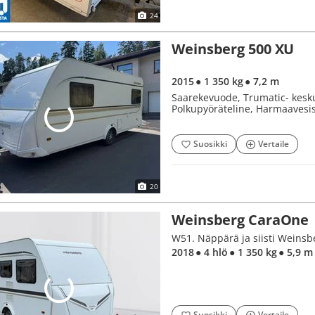
24
Weinsberg 500 XU
2015
● 1 350 kg
● 7,2 m
Saarekevuode, Trumatic- keskus
Polkupyöräteline, Harmaavesis
Suosikki
Vertaile
20
Weinsberg CaraOne
W51. Näppärä ja siisti Weinsbe
2018
● 4 hlö
● 1 350 kg
● 5,9 m
Suosikki
Vertaile