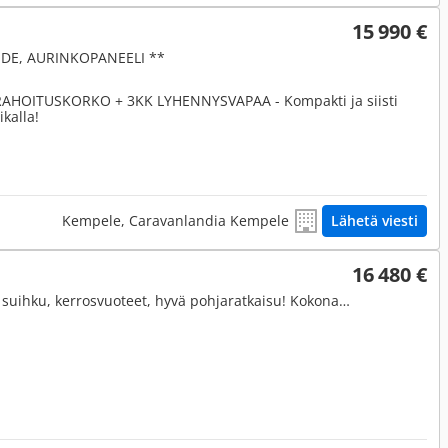
15 990 €
DE, AURINKOPANEELI **
HOITUSKORKO + 3KK LYHENNYSVAPAA - Kompakti ja siisti
kalla!
Kempele, Caravanlandia Kempele
Lähetä viesti
16 480 €
Lämmitys kaasulla ja sähköllä, suihku, kerrosvuoteet, hyvä pohjaratkaisu! Kokonaismassa vain 1350 kg! Ym.