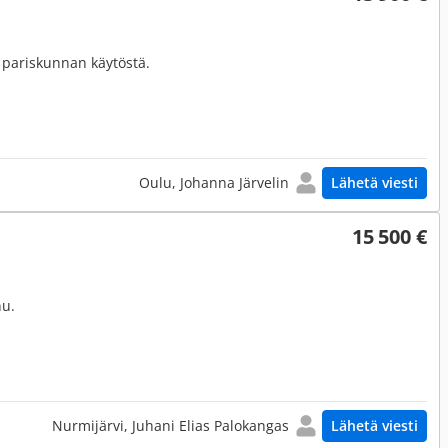
pariskunnan käytöstä.
Oulu, Johanna Järvelin
Lähetä viesti
15 500 €
nu.
Nurmijärvi, Juhani Elias Palokangas
Lähetä viesti