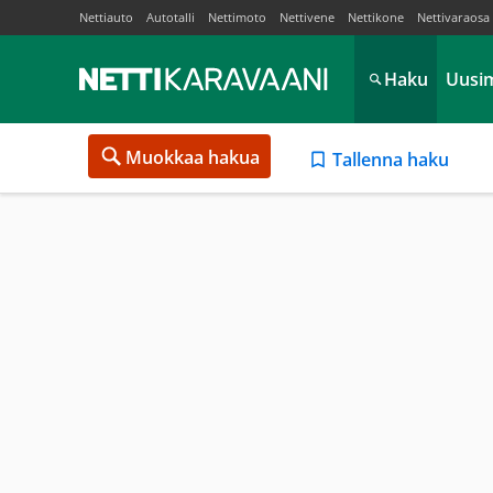
Nettiauto
Autotalli
Nettimoto
Nettivene
Nettikone
Nettivaraosa
Haku
Uusi
Muokkaa hakua
Tallenna haku