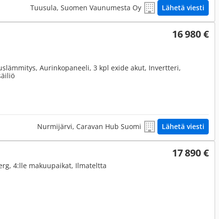
Tuusula, Suomen Vaunumesta Oy
Lähetä viesti
16 980 €
lämmitys, Aurinkopaneeli, 3 kpl exide akut, Invertteri,
äiliö
Nurmijärvi, Caravan Hub Suomi
Lähetä viesti
17 890 €
rg, 4:lle makuupaikat, Ilmateltta