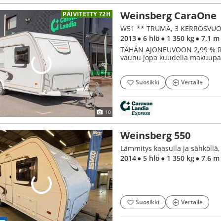
Weinsberg CaraOne
PÄIVITETTY 72H
W51 ** TRUMA, 3 KERROSVUO
2013
● 6 hlö
● 1 350 kg
● 7,1 m
TÄHÄN AJONEUVOON 2,99 % RA
vaunu jopa kuudella makuupai
Suosikki
Vertaile
10
Weinsberg 550
2014
● 5 hlö
● 1 350 kg
● 7,6 m
Suosikki
Vertaile