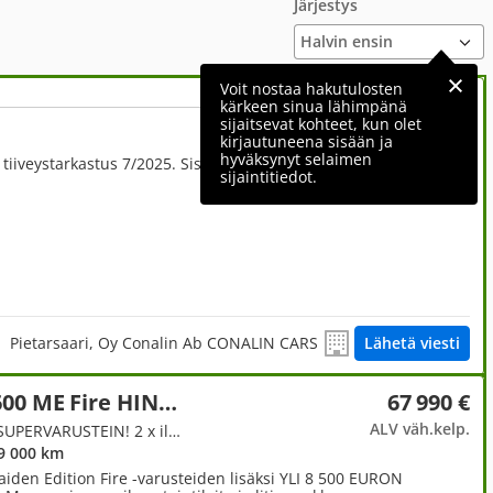
Järjestys
Voit nostaa hakutulosten
kärkeen sinua lähimpänä
sijaitsevat kohteet, kun olet
22 890 €
kirjautuneena sisään ja
hyväksynyt selaimen
ALV väh.kelp.
tiiveystarkastus 7/2025. Sis Alv!
sijaintitiedot.
Pietarsaari, Oy Conalin Ab CONALIN CARS
Lähetä viesti
Weinsberg CaraBus 600 ME Fire HINTAPOMMI, Fiat
67 990 €
ALV väh.kelp.
2.2, Retkeilyauto, Automaatti, SUPERVARUSTEIN! 2 x ilmastointi, litiumakku ym. LAATUA & TYYLIÄ!
9 000 km
iden Edition Fire -varusteiden lisäksi YLI 8 500 EURON