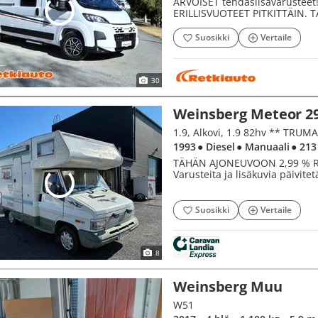
ARVOISET tehdaslisävarusteet! 
ERILLISVUOTEET PITKITTÄIN. 
Suosikki
Vertaile
30
Weinsberg Meteor 29
1993
● Diesel
● Manuaali
● 213
TÄHÄN AJONEUVOON 2,99 % RA
Varusteita ja lisäkuvia päivitet
Suosikki
Vertaile
8
Weinsberg Muu
W51