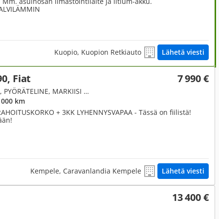
Mm. asuinosan ilmastointilaite ja litium-akku.
TALVILÄMMIN
Kuopio, Kuopion Retkiauto
Lähetä viesti
0, Fiat
7 990 €
1.9, Alkovi, 1.9 82hv ** TRUMA, PYÖRÄTELINE, MARKIISI **
 000 km
HOITUSKORKO + 3KK LYHENNYSVAPAA - Tässä on fiilistä!
ään!
Kempele, Caravanlandia Kempele
Lähetä viesti
13 400 €