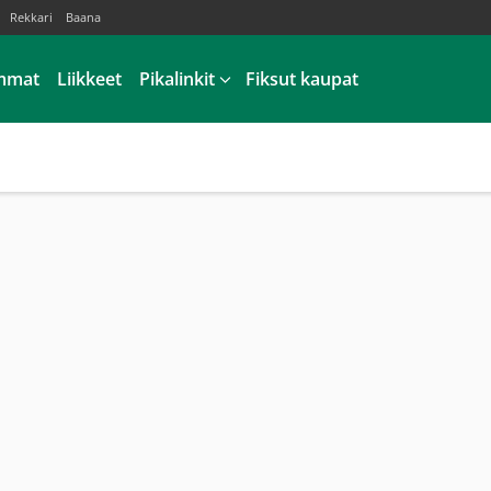
Rekkari
Baana
mmat
Liikkeet
Pikalinkit
Fiksut kaupat