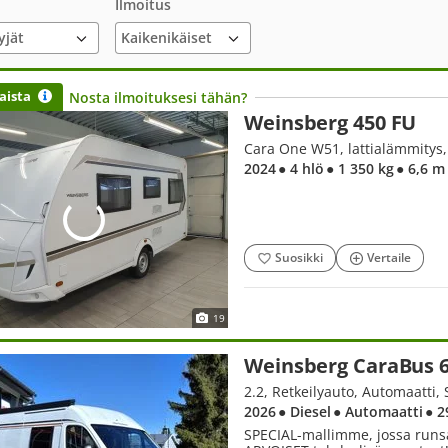
Ilmoitus
yjät
aista
Nosta ilmoituksesi tähän?
Weinsberg 450 FU
Cara One W51, lattialämmitys, 
2024
● 4 hlö
● 1 350 kg
● 6,6 m
Suosikki
Vertaile
19
2026
● Diesel
● Automaatti
● 2
SPECIAL-mallimme, jossa runsa