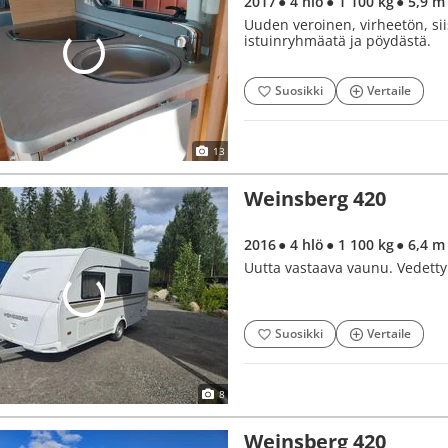
2017
● 4 hlö
● 1 100 kg
● 5,9 m
Uuden veroinen, virheetön, sii
istuinryhmäatä ja pöydästä.
Suosikki
Vertaile
13
Weinsberg 420
2016
● 4 hlö
● 1 100 kg
● 6,4 m
Uutta vastaava vaunu. Vedetty a
Suosikki
Vertaile
8
Weinsberg 420