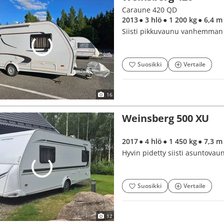
Caraune 420 QD
2013
● 3 hlö
● 1 200 kg
● 6,4 m
Siisti pikkuvaunu vanhemman 
Suosikki
Vertaile
16
Weinsberg 500 XU
2017
● 4 hlö
● 1 450 kg
● 7,3 m
Hyvin pidetty siisti asuntovau
Suosikki
Vertaile
12