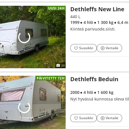
Dethleffs New Line
UUSI 24H
440 L
1999
● 4 hlö
● 1 300 kg
● 6,4 m
Kiinteä parivuode,siisti.
Suosikki
Vertaile
20
Dethleffs Beduin
PÄIVITETTY 72H
2000
● 4 hlö
● 1 600 kg
Nyt hyvässä kunnossa oleva ti
Suosikki
Vertaile