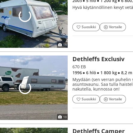
2003
● 5 hlö
● 1 200 kg
● 6 800
Hyvä käytännöllinen kevyt vet
Suosikki
Vertaile
19
Dethleffs Exclusiv
670 EB
1996
● 6 hlö
● 1 800 kg
● 8,2 m
Myydään (sen verran puhelin so
asuntovaunu. Saa tulla haiste
nakutella, kunnossa on!
Suosikki
Vertaile
10
Dethleffs Camper