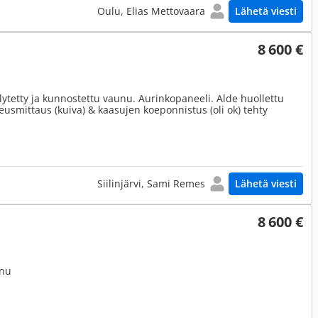
Oulu, Elias Mettovaara
Lähetä viesti
8 600 €
ytetty ja kunnostettu vaunu. Aurinkopaneeli. Alde huollettu
eusmittaus (kuiva) & kaasujen koeponnistus (oli ok) tehty
Siilinjärvi, Sami Remes
Lähetä viesti
8 600 €
unu