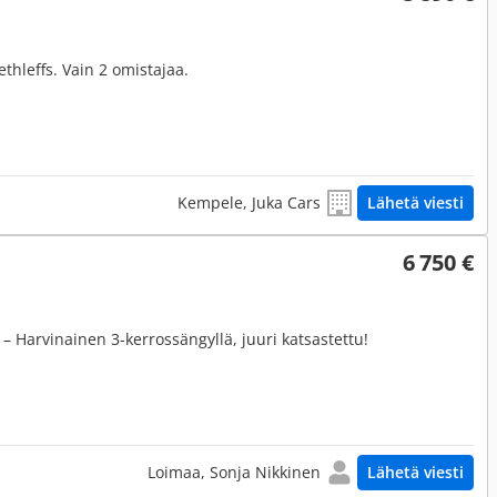
thleffs. Vain 2 omistajaa.
Kempele, Juka Cars
Lähetä viesti
6 750 €
 Harvinainen 3-kerrossängyllä, juuri katsastettu!
Loimaa, Sonja Nikkinen
Lähetä viesti