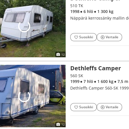
510 TK
1998
● 6 hlö
● 1 300 kg
Näppärä kerrossänky mallin de
Suosikki
Vertaile
12
Dethleffs Camper
560 SK
1999
● 7 hlö
● 1 600 kg
● 7,5 m
Dethleffs Camper 560-SK 1999 –
Suosikki
Vertaile
12