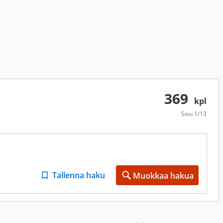
369
kpl
Sivu
1/13
Tallenna haku
Muokkaa hakua