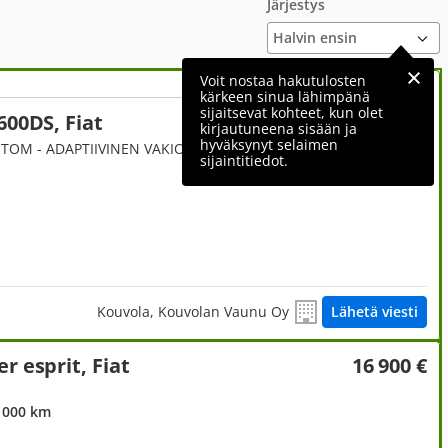
Järjestys
Voit nostaa hakutulosten
kärkeen sinua lähimpänä
sijaitsevat kohteet, kun olet
600DS, Fiat
81 155 €
kirjautuneena sisään ja
hyväksynyt selaimen
ALV väh.kelp.
2.2, Retkeilyauto, 2.2 140hv AUTOM - ADAPTIIVINEN VAKIONOPEUSSÄÄDIN - MULTIMEDIASOITIN - PERUUTUSKAMERA - MARKIISI - DIGIMITTARISTO
sijaintitiedot.
Kouvola, Kouvolan Vaunu Oy
Lähetä viesti
r esprit, Fiat
16 900 €
 000 km