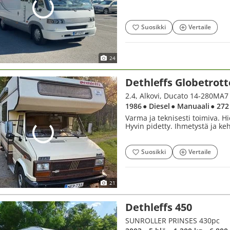
Suosikki
Vertaile
24
Dethleffs Globetrott
2.4, Alkovi, Ducato 14-280MA7
1986
● Diesel
● Manuaali
● 272
Varma ja teknisesti toimiva. 
Hyvin pidetty. Ihmetystä ja keh
Suosikki
Vertaile
21
Dethleffs 450
SUNROLLER PRINSES 430pc