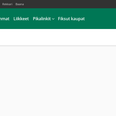
Rekkari
Baana
mmat
Liikkeet
Pikalinkit
Fiksut kaupat