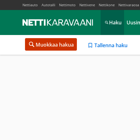
Nettiauto
Autotalli
Nettimoto
Nettivene
Nettikone
Nettivaraosa
Haku
Uusi
Muokkaa hakua
Tallenna haku