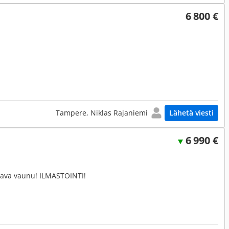
6 800 €
Tampere, Niklas Rajaniemi
Lähetä viesti
6 990 €
lava vaunu! ILMASTOINTI!