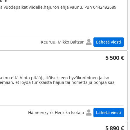
,0 m
ää vuodepaikat viidelle.hajuron ehjä vaunu. Puh 0442492689
Keuruu, Mikko Baltzar
Lähetä viesti
5 500 €
inu että hinta pitää) , ikäisekseen hyväkuntoinen ja iso
lemaan, et löydä tunkkaista hajua tai hometta ja pohjaa saa
Hämeenkyrö, Henrika Isotalo
Lähetä viesti
5 890 €