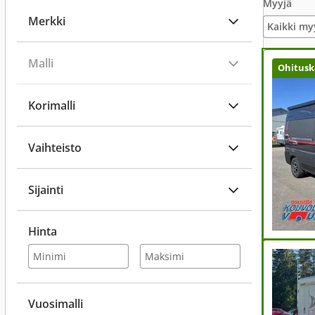
Myyjä
Merkki
Kaikki my
Malli
Ohitusk
Korimalli
Vaihteisto
Sijainti
Hinta
Vuosimalli