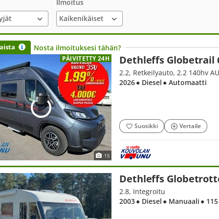
Ilmoitus
yjät
aista
Nosta ilmoituksesi tähän?
Dethleffs Globetrail 
PÄIVITETTY 24H
2026
● Diesel
● Automaatti
Suosikki
Vertaile
15
Dethleffs Globetrotte
2.8, Integroitu
2003
● Diesel
● Manuaali
● 115