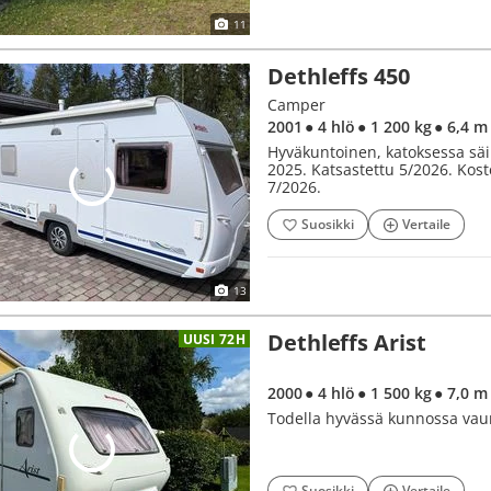
11
Dethleffs 450
Camper
2001
● 4 hlö
● 1 200 kg
● 6,4 m
Hyväkuntoinen, katoksessa säil
2025. Katsastettu 5/2026. Kost
7/2026.
Suosikki
Vertaile
13
Dethleffs Arist
UUSI 72H
2000
● 4 hlö
● 1 500 kg
● 7,0 m
Todella hyvässä kunnossa va
Suosikki
Vertaile