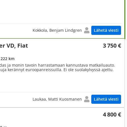
Kokkola, Benjam Lindgren
Lähetä viesti
er VD, Fiat
3 750 €
 222 km
Hidas ja monin tavoin harrastamaan kannustava matkailuauto.
uja kerännyt euroopanreissuilla. Ei ole suolakylvyssä ajettu.
Laukaa, Matti Kuosmanen
Lähetä viesti
4 800 €