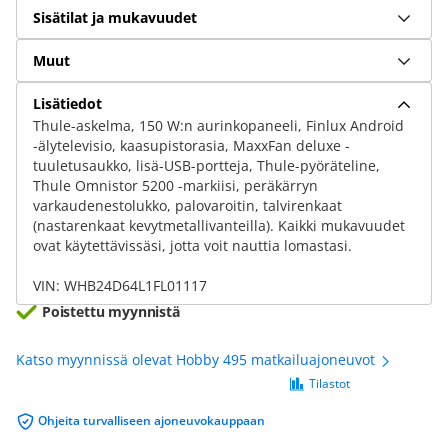
Sisätilat ja mukavuudet
Muut
Lisätiedot
Thule-askelma, 150 W:n aurinkopaneeli, Finlux Android
-älytelevisio, kaasupistorasia, MaxxFan deluxe -
tuuletusaukko, lisä-USB-portteja, Thule-pyöräteline,
Thule Omnistor 5200 -markiisi, peräkärryn
varkaudenestolukko, palovaroitin, talvirenkaat
(nastarenkaat kevytmetallivanteilla). Kaikki mukavuudet
ovat käytettävissäsi, jotta voit nauttia lomastasi.
VIN: WHB24D64L1FL01117
Poistettu myynnistä
Katso myynnissä olevat Hobby 495 matkailuajoneuvot
Tilastot
Ohjeita turvalliseen ajoneuvokauppaan