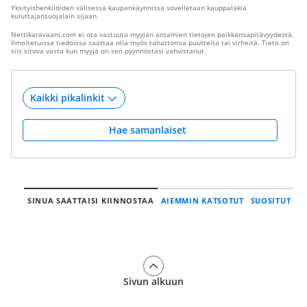
Yksityishenkilöiden välisessä kaupankäynnissä sovelletaan kauppalakia
kuluttajansuojalain sijaan.
Nettikaravaani.com ei ota vastuuta myyjän antamien tietojen paikkansapitävyydestä.
Ilmoitetuissa tiedoissa saattaa olla myös tahattomia puutteita tai virheitä. Tieto on
siis sitova vasta kun myyjä on sen pyynnöstäsi vahvistanut.
Hae samanlaiset
SINUA SAATTAISI KIINNOSTAA
AIEMMIN KATSOTUT
SUOSITUT
Sivun alkuun