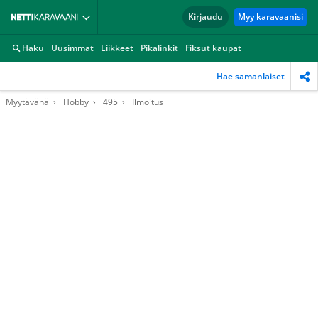
Kirjaudu
Myy karavaanisi
Haku
Uusimmat
Liikkeet
Pikalinkit
Fiksut kaupat
Hae samanlaiset
Myytävänä
Hobby
495
Ilmoitus