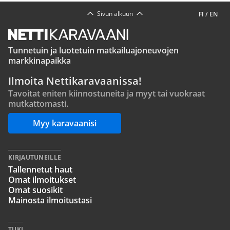
Sivun alkuun
FI
/
EN
Tunnetuin ja luotetuin matkailuajoneuvojen
markkinapaikka
Ilmoita Nettikaravaanissa!
Tavoitat eniten kiinnostuneita ja myyt tai vuokraat
mutkattomasti.
Myy karavaanisi
KIRJAUTUNEILLE
Tallennetut haut
Omat ilmoitukset
Omat suosikit
Mainosta ilmoitustasi
TUKI