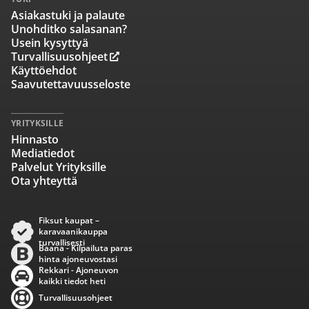
Asiakastuki ja palaute
Unohditko salasanan?
Usein kysyttyä
Turvallisuusohjeet
Käyttöehdot
Saavutettavuusseloste
YRITYKSILLE
Hinnasto
Mediatiedot
Palvelut Yrityksille
Ota yhteyttä
Fiksut kaupat –
karavaanikauppa
turvallisesti
Baana - Kilpailuta paras
hinta ajoneuvostasi
Rekkari - Ajoneuvon
kaikki tiedot heti
Turvallisuusohjeet