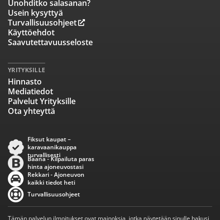
Unohditko salasanan?
Usein kysyttyä
Turvallisuusohjeet
Käyttöehdot
Saavutettavuusseloste
YRITYKSILLE
Hinnasto
Mediatiedot
Palvelut Yrityksille
Ota yhteyttä
Fiksut kaupat –
karavaanikauppa
turvallisesti
Baana - Kilpailuta paras
hinta ajoneuvostasi
Rekkari - Ajoneuvon
kaikki tiedot heti
Turvallisuusohjeet
Tämän palvelun ilmoitukset ovat mainoksia, jotka näytetään sinulle hakusi