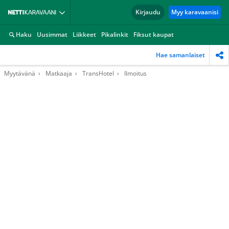
Kirjaudu
Myy karavaanisi
Haku
Uusimmat
Liikkeet
Pikalinkit
Fiksut kaupat
Hae samanlaiset
Myytävänä
Matkaaja
TransHotel
Ilmoitus