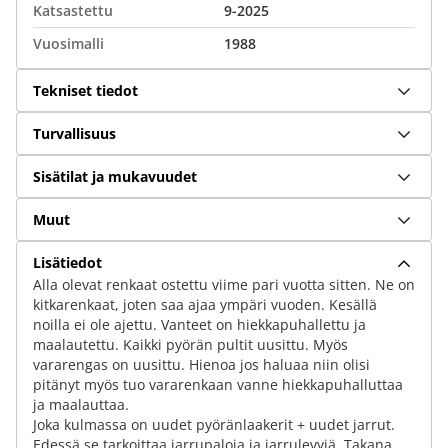
Katsastettu
9-2025
Vuosimalli
1988
Tekniset tiedot
Turvallisuus
Sisätilat ja mukavuudet
Muut
Lisätiedot
Alla olevat renkaat ostettu viime pari vuotta sitten. Ne on
kitkarenkaat, joten saa ajaa ympäri vuoden. Kesällä
noilla ei ole ajettu. Vanteet on hiekkapuhallettu ja
maalautettu. Kaikki pyörän pultit uusittu. Myös
vararengas on uusittu. Hienoa jos haluaa niin olisi
pitänyt myös tuo vararenkaan vanne hiekkapuhalluttaa
ja maalauttaa.
Joka kulmassa on uudet pyöränlaakerit + uudet jarrut.
Edessä se tarkoittaa jarrupaloja ja jarrulevyjä. Takana