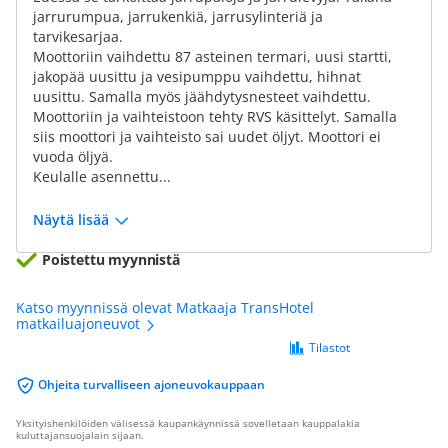
jarrurumpua, jarrukenkiä, jarrusylinteriä ja
tarvikesarjaa.
Moottoriin vaihdettu 87 asteinen termari, uusi startti,
jakopää uusittu ja vesipumppu vaihdettu, hihnat
uusittu. Samalla myös jäähdytysnesteet vaihdettu.
Moottoriin ja vaihteistoon tehty RVS käsittelyt. Samalla
siis moottori ja vaihteisto sai uudet öljyt. Moottori ei
vuoda öljyä.
Keulalle asennettu...
Näytä lisää
Poistettu myynnistä
Katso myynnissä olevat Matkaaja TransHotel
matkailuajoneuvot
Tilastot
Ohjeita turvalliseen ajoneuvokauppaan
Yksityishenkilöiden välisessä kaupankäynnissä sovelletaan kauppalakia
kuluttajansuojalain sijaan.