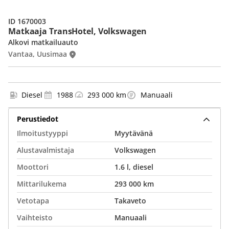
ID 1670003
Matkaaja TransHotel, Volkswagen
Alkovi matkailuauto
Vantaa, Uusimaa
Diesel
1988
293 000 km
Manuaali
Perustiedot
Ilmoitustyyppi
Myytävänä
Alustavalmistaja
Volkswagen
Moottori
1.6 l, diesel
Mittarilukema
293 000 km
Vetotapa
Takaveto
Vaihteisto
Manuaali