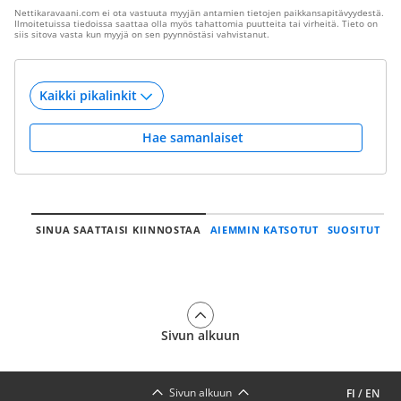
Nettikaravaani.com ei ota vastuuta myyjän antamien tietojen paikkansapitävyydestä.
Ilmoitetuissa tiedoissa saattaa olla myös tahattomia puutteita tai virheitä. Tieto on
siis sitova vasta kun myyjä on sen pyynnöstäsi vahvistanut.
Hae samanlaiset
SINUA SAATTAISI KIINNOSTAA
AIEMMIN KATSOTUT
SUOSITUT
Sivun alkuun
Sivun alkuun
FI
/
EN