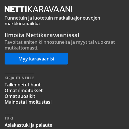
Tunnetuin ja luotetuin matkailuajoneuvojen
markkinapaikka
Ilmoita Nettikaravaanissa!
Tavoitat eniten kiinnostuneita ja myyt tai vuokraat
mutkattomasti.
Myy karavaanisi
KIRJAUTUNEILLE
Tallennetut haut
Omat ilmoitukset
Omat suosikit
Mainosta ilmoitustasi
TUKI
Asiakastuki ja palaute