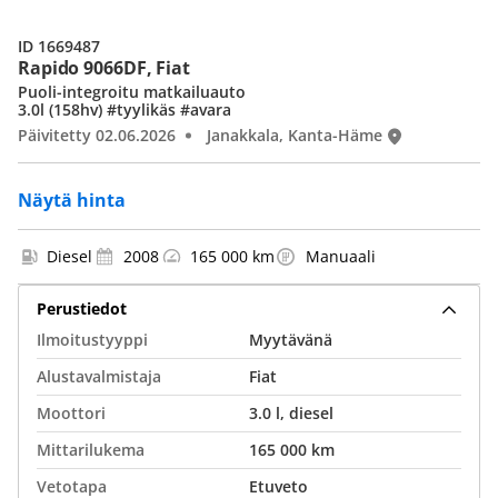
ID 1669487
Rapido 9066DF, Fiat
Puoli-integroitu matkailuauto
3.0l (158hv) #tyylikäs #avara
Päivitetty 02.06.2026
Janakkala, Kanta-Häme
Näytä hinta
Diesel
2008
165 000 km
Manuaali
Perustiedot
Ilmoitustyyppi
Myytävänä
Alustavalmistaja
Fiat
Moottori
3.0 l, diesel
Mittarilukema
165 000 km
Vetotapa
Etuveto