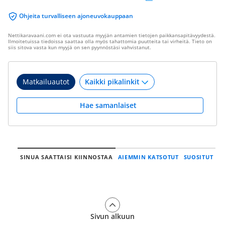
Ohjeita turvalliseen ajoneuvokauppaan
Nettikaravaani.com ei ota vastuuta myyjän antamien tietojen paikkansapitävyydestä.
Ilmoitetuissa tiedoissa saattaa olla myös tahattomia puutteita tai virheitä. Tieto on
siis sitova vasta kun myyjä on sen pyynnöstäsi vahvistanut.
Matkailuautot
Hae samanlaiset
SINUA SAATTAISI KIINNOSTAA
AIEMMIN KATSOTUT
SUOSITUT
Sivun alkuun