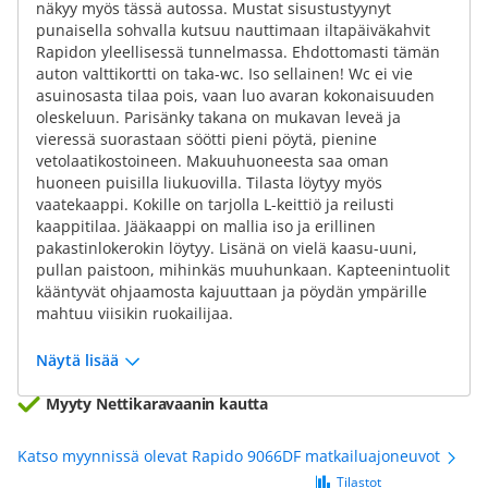
näkyy myös tässä autossa. Mustat sisustustyynyt
punaisella sohvalla kutsuu nauttimaan iltapäiväkahvit
Rapidon yleellisessä tunnelmassa. Ehdottomasti tämän
auton valttikortti on taka-wc. Iso sellainen! Wc ei vie
asuinosasta tilaa pois, vaan luo avaran kokonaisuuden
oleskeluun. Parisänky takana on mukavan leveä ja
vieressä suorastaan söötti pieni pöytä, pienine
vetolaatikostoineen. Makuuhuoneesta saa oman
huoneen puisilla liukuovilla. Tilasta löytyy myös
vaatekaappi. Kokille on tarjolla L-keittiö ja reilusti
kaappitilaa. Jääkaappi on mallia iso ja erillinen
pakastinlokerokin löytyy. Lisänä on vielä kaasu-uuni,
pullan paistoon, mihinkäs muuhunkaan. Kapteenintuolit
kääntyvät ohjaamosta kajuuttaan ja pöydän ympärille
mahtuu viisikin ruokailijaa.
Näytä lisää
Myyty Nettikaravaanin kautta
Katso myynnissä olevat Rapido 9066DF matkailuajoneuvot
Tilastot