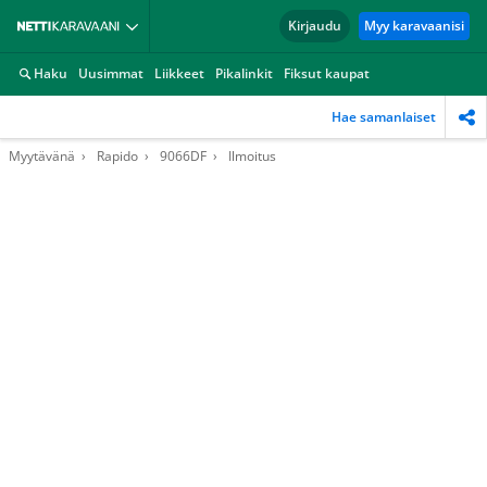
Kirjaudu
Myy karavaanisi
Haku
Uusimmat
Liikkeet
Pikalinkit
Fiksut kaupat
Hae samanlaiset
Myytävänä
Rapido
9066DF
Ilmoitus