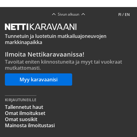
Sivun alkuun
FI
/
EN
Tunnetuin ja luotetuin matkailuajoneuvojen
markkinapaikka
Ilmoita Nettikaravaanissa!
Tavoitat eniten kiinnostuneita ja myyt tai vuokraat
mutkattomasti.
Myy karavaanisi
KIRJAUTUNEILLE
Tallennetut haut
Omat ilmoitukset
Omat suosikit
Mainosta ilmoitustasi