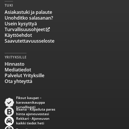
TUKI
Asiakastuki ja palaute
Unohditko salasanan?
Usein kysyttyä
Turvallisuusohjeet
Käyttöehdot
Saavutettavuusseloste
YRITYKSILLE
Hinnasto
Mediatiedot
Palvelut Yrityksille
Ota yhteyttä
Fiksut kaupat –
karavaanikauppa
turvallisesti
Baana - Kilpailuta paras
hinta ajoneuvostasi
Rekkari - Ajoneuvon
kaikki tiedot heti