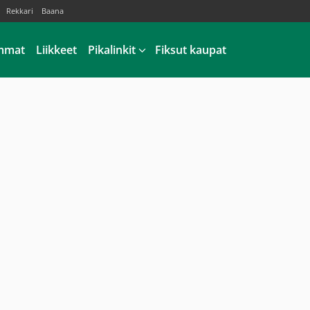
Rekkari
Baana
mmat
Liikkeet
Pikalinkit
Fiksut kaupat