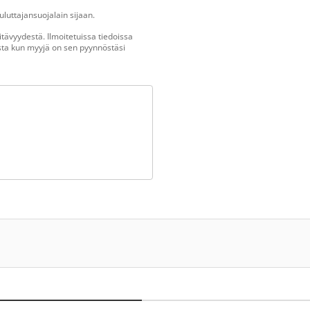
luttajansuojalain sijaan.
tävyydestä. Ilmoitetuissa tiedoissa
vasta kun myyjä on sen pyynnöstäsi