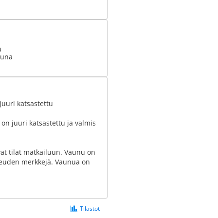
u
uuna
juuri katsastettu
on juuri katsastettu ja valmis
vat tilat matkailuun. Vaunu on
osteuden merkkejä. Vaunua on
Tilastot