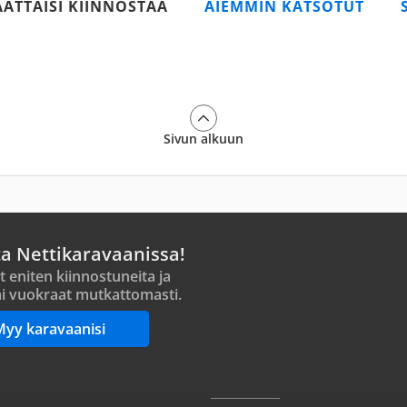
AATTAISI KIINNOSTAA
AIEMMIN KATSOTUT
Sivun alkuun
ta Nettikaravaanissa!
t eniten kiinnostuneita ja
i vuokraat mutkattomasti.
Myy karavaanisi