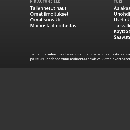
KIRJAUTUNEILLE
TUKI
Tallennetut haut
Asiakas
Omat ilmoitukset
Unohdi
Omat suosikit
Usein k
Mainosta ilmoitustasi
Turvall
Käyttö
Saavut
Tämän palvelun ilmoitukset ovat mainoksia, jotka näytetään s
palvelun kohdennettuun mainontaan voit vaikuttaa evästeaset