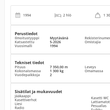
1994
2 hlö
1 3
Perustiedot
Ilmoitustyyppi
Myytävänä
Rekisterinume
Katsastettu
5-2026
Omistajia
Vuosimalli
1994
Tekniset tiedot
Pituus
7 350,00 m
Leveys
Kokonaismassa
1 300 kg
Omamassa
Vuodepaikkoja
2
Sisätilat ja mukavuudet
Jääkaappi
Kasetti WC
Kasettiverhot
Lattiamato
Liesi
Pesuallas
Radio
Suihku