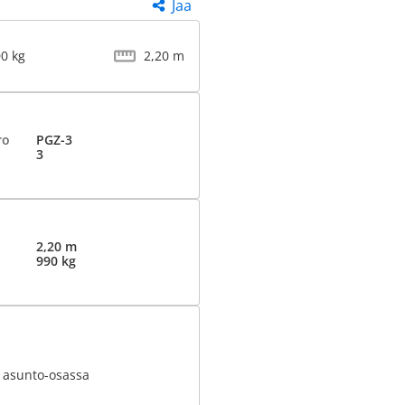
Jaa
00 kg
2,20 m
ro
PGZ-3
3
2,20 m
990 kg
t asunto-osassa