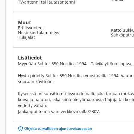
TV-antenni tai lautasantenni
Muut
Erillisvuoteet
Kattoluukk
Nestekiertolämmitys
Sähköpatr
Tukijalat
Lisätiedot
Myydään Solifer 550 Nordica 1994 – Talvikäyttöön sopiva, 
Hyvin pidetty Solifer 550 Nordica vuosimallia 1994. Vaunu 
suoraan käyttöön.
Kyseessä on suosittu erillisvuodemalli, joka tarjoaa muka
kuiva ja hajuton, eikä siinä ole ylimääräisiä hajuja tai k
vedetty vähän.
Jääkaappi toimii vain verkkovirralla/230V.
Ohjeita turvalliseen ajoneuvokauppaan