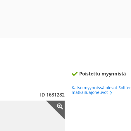
Poistettu myynnistä
Katso myynnissä olevat Solife
matkailuajoneuvot
ID 1681282