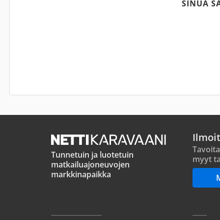
SINUA S
Ilmoi
Tavoita
Tunnetuin ja luotetuin
myyt ta
matkailuajoneuvojen
markkinapaikka