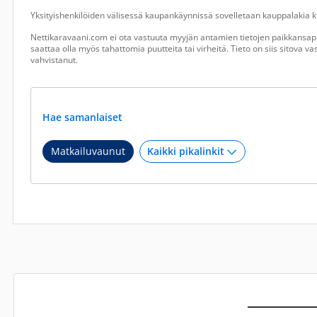
Yksityishenkilöiden välisessä kaupankäynnissä sovelletaan kauppalakia ku
Nettikaravaani.com ei ota vastuuta myyjän antamien tietojen paikkansapi
saattaa olla myös tahattomia puutteita tai virheitä. Tieto on siis sitova 
vahvistanut.
Hae samanlaiset
Matkailuvaunut