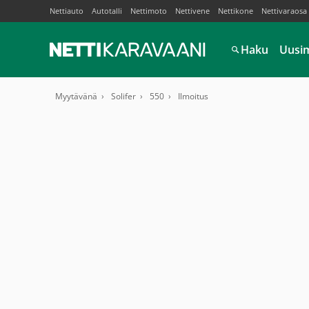
Nettiauto
Autotalli
Nettimoto
Nettivene
Nettikone
Nettivaraosa
Haku
Uusi
Myytävänä
Solifer
550
Ilmoitus