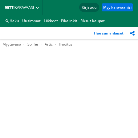
Kirjaudu
Myy karavaanisi
Haku
Uusimmat
Liikkeet
Pikalinkit
Fiksut kaupat
Hae samanlaiset
Myytävänä
Solifer
Artic
Ilmoitus