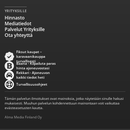
YRITYKSILLE
Hinnasto
Mediatiedot
Palvelut Yrityksille
Ota yhteyttä
Fiksut kaupat –
karavaanikauppa
turvallisesti
Baana - Kilpailuta paras
hinta ajoneuvostasi
Rekkari - Ajoneuvon
kaikki tiedot heti
Turvallisuusohjeet
Tämän palvelun ilmoitukset ovat mainoksia, jotka näytetään sinulle hakusi
mukaisesti. Muuhun palvelun kohdennettuun mainontaan voit vaikuttaa
evästeasetusten kautta.
Alma Media Finland Oy