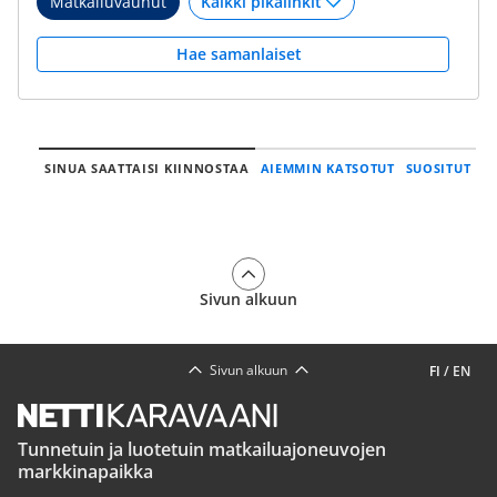
Matkailuvaunut
Hae samanlaiset
SINUA SAATTAISI KIINNOSTAA
AIEMMIN KATSOTUT
SUOSITUT
Sivun alkuun
Sivun alkuun
FI
/
EN
Tunnetuin ja luotetuin matkailuajoneuvojen
markkinapaikka