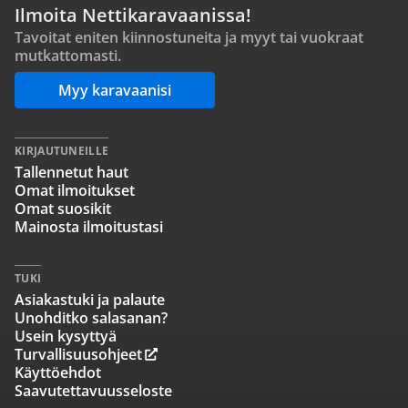
Ilmoita Nettikaravaanissa!
Tavoitat eniten kiinnostuneita ja myyt tai vuokraat
mutkattomasti.
Myy karavaanisi
KIRJAUTUNEILLE
Tallennetut haut
Omat ilmoitukset
Omat suosikit
Mainosta ilmoitustasi
TUKI
Asiakastuki ja palaute
Unohditko salasanan?
Usein kysyttyä
Turvallisuusohjeet
Käyttöehdot
Saavutettavuusseloste