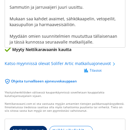
Sammutin ja jarruvaijeri juuri uusittu.
Mukaan saa kahdet avaimet, sähkökaapelin, vetopeilit,
kaasupullon ja harmaavesisäiliön.
Myydään omien suunnitelmien muututtua tällaisenaan
ja tässä kunnossa seuraavalle matkailijalle.
Myyty Nettikaravaanin kautta
Katso myynnissä olevat Solifer Artic matkailuajoneuvot
Tilastot
Ohjeita turvalliseen ajoneuvokauppaan
Yksityishenkilöiden välisessä kaupankäynnissä sovelletaan kauppalakia
kuluttajansuojalain sijaan.
Nettikaravaani.com ei ota vastuuta myyjän antamien tietojen paikkansapitävyydestä.
Ilmoitetuissa tiedoissa saattaa olla myös tahattomia puutteita tai virheitä. Tieto on
siis sitova vasta kun myyjä on sen pyynnöstäsi vahvistanut.